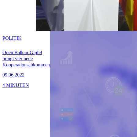
POLITIK
Open Balkan-Gipfel
bringt vier neue
Kooperationsabkommen
09.06.2022
4 MINUTEN