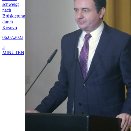
schweigt
nach
Brüskierung
durch
Kosovo
06.07.2023
3
MINUTEN