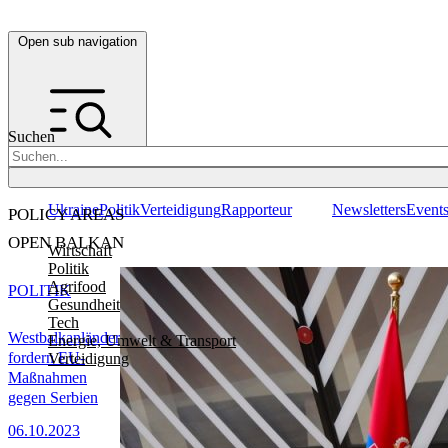
Open sub navigation
Suchen
Ukraine
Politik
Verteidigung
Rapporteur
Newsletters
Event
POLICY AREAS
OPEN BALKAN
Wirtschaft
Politik
Agrifood
POLITIK
Gesundheit
Tech
Westbalkanländer
Energie, Umwelt & Transport
fordern EU-
Verteidigung
Maßnahmen
gegen Serbien
06.10.2023