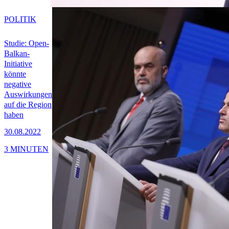
POLITIK
Studie: Open-
Balkan-
Initiative
könnte
negative
Auswirkungen
auf die Region
haben
30.08.2022
3 MINUTEN