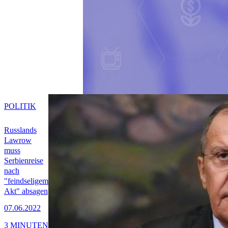
POLITIK
Russlands
Lawrow
muss
Serbienreise
nach
"feindseligem
Akt" absagen
07.06.2022
3 MINUTEN