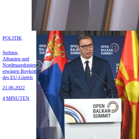
POLITIK
Serbien,
Albanien und
Nordmazedonien
erwägen Boykott
des EU-Gipfels
21.06.2022
4 MINUTEN