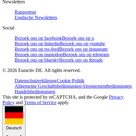
Newsletters
Rapporteur
Englische Newsletters
Social
Bezoek ons op facebook
Bezoek ons op x
Bezoek ons op linkedin
Bezoek ons op youtube
Bezoek ons op rss-feed
Bezoek ons op instagram
Bezoek ons op mastodon
Bezoek ons op telegram
Bezoek ons op bluesky
Bezoek ons op threads
©
2026
Euractiv DE. All rights reserved.
Datenschutzerklärung
Cookie Politik
Allgemeine Geschäftsbedingungen
Abonnementbedingungen
Handelsbedingungen
This site is protected by reCAPTCHA, and the Google
Privacy
Policy
and
Terms of Service
apply.
Deutsch