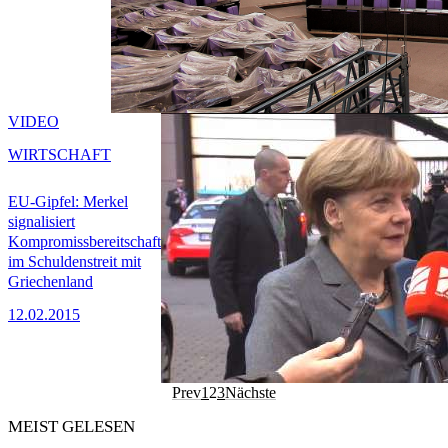
VIDEO
WIRTSCHAFT
EU-Gipfel: Merkel
signalisiert
Kompromissbereitschaft
im Schuldenstreit mit
Griechenland
12.02.2015
Prev
1
2
3
Nächste
MEIST GELESEN