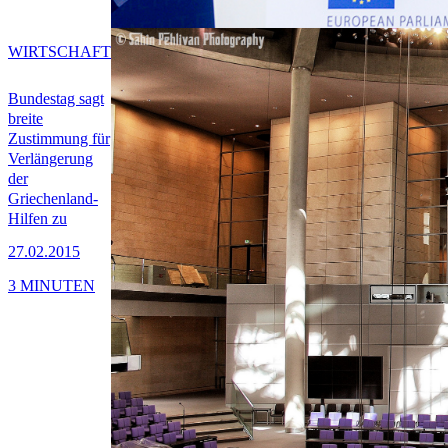
WIRTSCHAFT
Bundestag sagt
breite
Zustimmung für
Verlängerung
der
Griechenland-
Hilfen zu
27.02.2015
3 MINUTEN