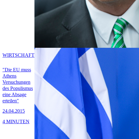
WIRTSCHAFT
"Die EU muss
Athens
Versuchungen
des Populismus
eine Absage
erteilen"
24.04.2015
4 MINUTEN