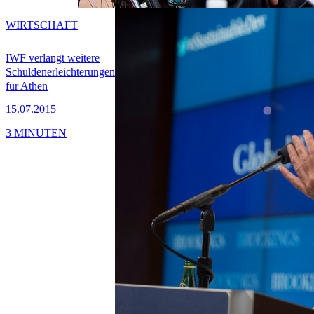
WIRTSCHAFT
IWF verlangt weitere
Schuldenerleichterungen
für Athen
15.07.2015
3 MINUTEN