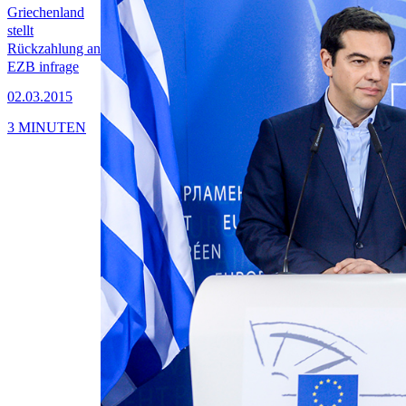
Griechenland
stellt
Rückzahlung an
EZB infrage
02.03.2015
3 MINUTEN