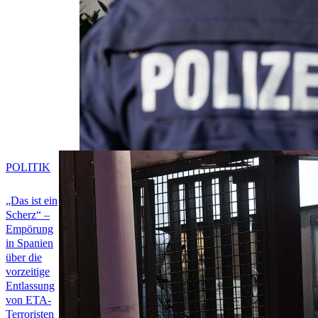
POLITIK
„Das ist ein
Scherz“ –
Empörung
in Spanien
über die
vorzeitige
Entlassung
von ETA-
Terroristen