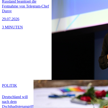
Russland beantragt die
Festnahme von Telegram-Chef
Durov
29.07.2026
3 MINUTEN
POLITIK
Deutschland will
nach dem
Dschihadistenangriff