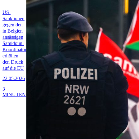
US-
Sanktionen
gegen den
in Belgien
ansässigen
Samidoun-
Koordinator
erhöhen
den Druck
auf die EU
22.05.2026
3
MINUTEN