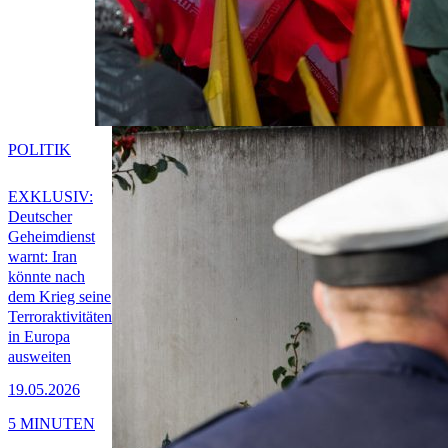
POLITIK
EXKLUSIV:
Deutscher
Geheimdienst
warnt: Iran
könnte nach
dem Krieg seine
Terroraktivitäten
in Europa
ausweiten
19.05.2026
5 MINUTEN