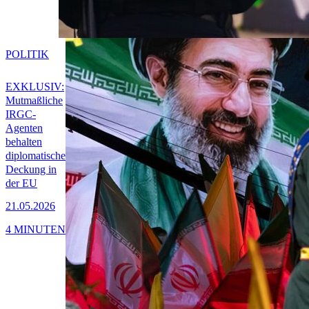
POLITIK
EXKLUSIV:
Mutmaßliche
IRGC-
Agenten
behalten
diplomatische
Deckung in
der EU
21.05.2026
4 MINUTEN