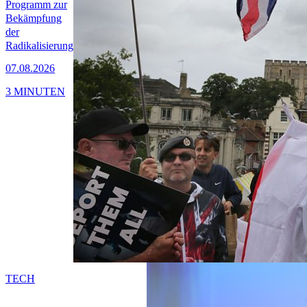
Programm zur
Bekämpfung
der
Radikalisierung
07.08.2026
3 MINUTEN
TECH