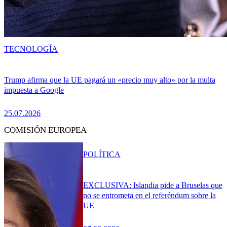
TECNOLOGÍA
Trump afirma que la UE pagará un «precio muy alto» por la multa
impuesta a Google
25.07.2026
COMISIÓN EUROPEA
POLÍTICA
EXCLUSIVA: Islandia pide a Bruselas que
no se entrometa en el referéndum sobre la
UE