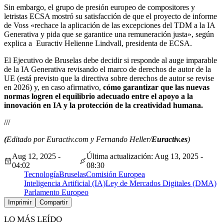
Sin embargo, el grupo de presión europeo de compositores y
letristas ECSA mostró su satisfacción de que el proyecto de informe
de Voss
«rechace la aplicación de las excepciones del TDM a la IA
Generativa y pida que se garantice una remuneración justa», según
explica a Euractiv Helienne Lindvall, presidenta de ECSA.
El Ejecutivo de Bruselas debe decidir si responde al auge imparable
de la IA Generativa revisando el marco de derechos de autor de la
UE (está previsto que la directiva sobre derechos de autor se revise
en 2026) y, en caso afirmativo,
cómo garantizar que las nuevas
normas logren el equilibrio adecuado entre el apoyo a la
innovación en IA y la protección de la creatividad humana.
///
(
Editado por Euractiv.com y Fernando Heller/
Euractiv.es
)
Aug 12, 2025 -
Última actualización: Aug 13, 2025 -
04:02
08:30
Tecnología
Bruselas
Comisión Europea
Inteligencia Artificial (IA)
Ley de Mercados Digitales (DMA)
Parlamento Europeo
Imprimir
Compartir
LO MÁS LEÍDO