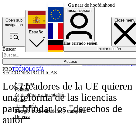
Ga naar de hoofdinhoud
Iniciar sesión
Open sub
Close menu
English
navigation
Español
Français
Has cerrado sesión.
Buscar
Iniciar sesión
Modo oscuro
Deutsch
Acceso
Rapporteur
Economía
Política
Newsletters
Eventos
Trabajo
PRO
TECNOLOGÍA
SECCIONES POLÍTICAS
Los creadores de la UE quieren
Economía
Política
una reforma de las licencias
Agricultura y alimentación
Salud
Tecnología
para blindar los "derechos de
Energía, medio ambiente y transporte
Defensa
autor"