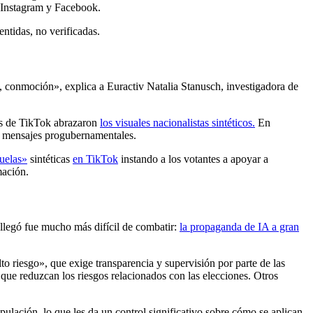
n Instagram y Facebook.
entidas, no verificadas.
o, conmoción», explica a Euractiv Natalia Stanusch, investigadora de
res de TikTok abrazaron
los visuales nacionalistas sintéticos.
En
n mensajes progubernamentales.
uelas»
sintéticas
en TikTok
instando a los votantes a apoyar a
mación.
llegó fue mucho más difícil de combatir:
la propaganda de IA a gran
lto riesgo», que exige transparencia y supervisión por parte de las
 que reduzcan los riesgos relacionados con las elecciones. Otros
lación, lo que les da un control significativo sobre cómo se aplican