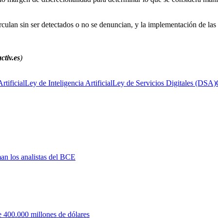
ulan sin ser detectados o no se denuncian, y la implementación de las 
ctiv.es
)
rtificial
Ley de Inteligencia Artificial
Ley de Servicios Digitales (DSA)
man los analistas del BCE
 400.000 millones de dólares