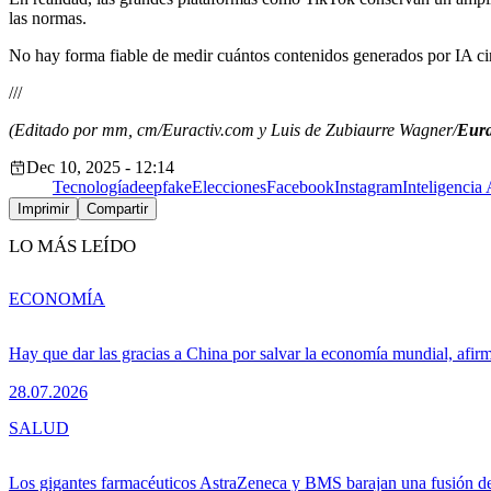
las normas.
No hay forma fiable de medir cuántos contenidos generados por IA circ
///
(Editado por mm, cm/Euractiv.com y Luis de Zubiaurre Wagner/
Eura
Dec 10, 2025 - 12:14
Tecnología
deepfake
Elecciones
Facebook
Instagram
Inteligencia A
Imprimir
Compartir
LO MÁS LEÍDO
ECONOMÍA
Hay que dar las gracias a China por salvar la economía mundial, afir
28.07.2026
SALUD
Los gigantes farmacéuticos AstraZeneca y BMS barajan una fusión de