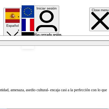
Iniciar sesión
Close menu
English
Español
Français
Has cerrado sesión.
Iniciar sesión
Modo oscuro
Deutsch
ntidad, amenaza, asedio cultural- encaja casi a la perfección con lo que