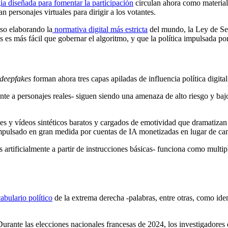
ia diseñada para fomentar la participación
circulan ahora como material
n personajes virtuales para dirigir a los votantes.
aso elaborando la
normativa digital más estricta
del mundo, la Ley de Ser
es es más fácil que gobernar el algoritmo
,
y que la política impulsada po
deepfakes
forman ahora tres capas apiladas de influencia política digital
nte a personajes
reales-
siguen siendo una amenaza de alto riesgo y ba
enes y vídeos sintéticos baratos y cargados de emotividad que dramatizan
pulsado en gran medida por cuentas de IA monetizadas en lugar de cam
 artificialmente a partir de instrucciones básicas- funciona como multip
abulario político
de la extrema derecha -palabras, entre otras, como iden
Durante las elecciones nacionales francesas de 2024, los investigadores 