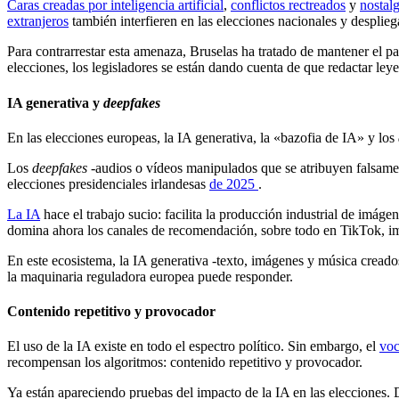
Caras creadas por inteligencia artificial
,
conflictos rectreados
y
nostalg
extranjeros
también interfieren en las elecciones nacionales y despliega
Para contrarrestar esta amenaza, Bruselas ha tratado de mantener el p
elecciones, los legisladores se están dando cuenta de que redactar ley
IA generativa y
deepfakes
En las elecciones europeas, la IA generativa, la «bazofia de IA» y los
Los
deepfakes
-audios o vídeos manipulados que se atribuyen falsame
elecciones presidenciales irlandesas
de 2025
.
La IA
hace el trabajo sucio: facilita la producción industrial de imág
domina ahora los canales de recomendación, sobre todo en TikTok, im
En este ecosistema, la IA generativa -texto, imágenes y música creados
la maquinaria reguladora europea puede responder.
Contenido repetitivo y provocador
El uso de la IA existe en todo el espectro político. Sin embargo, el
voc
recompensan los algoritmos: contenido repetitivo y provocador.
Ya están apareciendo pruebas del impacto de la IA en las elecciones. 