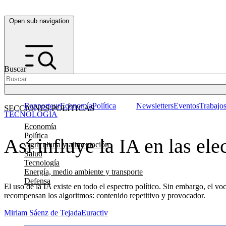
Open sub navigation
Buscar
Rapporteur
Economía
Política
Newsletters
Eventos
Trabajo
SECCIONES POLÍTICAS
TECNOLOGÍA
Economía
Política
Así influye la IA en las el
Agricultura y alimentación
Salud
Tecnología
Energía, medio ambiente y transporte
Defensa
El uso de la IA existe en todo el espectro político. Sin embargo, el vo
recompensan los algoritmos: contenido repetitivo y provocador.
Miriam Sáenz de Tejada
Euractiv