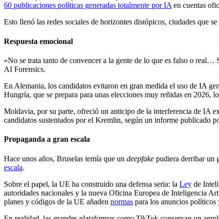
60 publicaciones políticas generadas totalmente por IA
en cuentas ofic
Esto llenó las redes sociales de horizontes distópicos, ciudades que s
Respuesta emocional
«No se trata tanto de convencer a la gente de lo que es falso o real…
AI Forensics.
En Alemania, los candidatos evitaron en gran medida el uso de IA gen
Hungría, que se prepara para unas elecciones muy reñidas en 2026, l
Moldavia, por su parte, ofreció un anticipo de la interferencia de IA
candidatos sustentados por el Kremlin, según un informe publicado po
Propaganda a gran escala
Hace unos años, Bruselas temía que un
deepfake
pudiera derribar un
escala
.
Sobre el papel, la UE ha construido una defensa seria: la
Ley
de Inteli
autoridades nacionales y la nueva Oficina Europea de Inteligencia Art
planes y códigos de la UE añaden
normas
para los anuncios políticos 
En realidad, las grandes plataformas como TikTok conservan un amplio