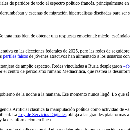
iales de partidos de todo el espectro político francés, principalmente e
e derrumbaban y escenas de migración hiperrealistas diseñadas para ser s
 Se trata más bien de obtener una respuesta emocional: miedo, escándal
erativa en las elecciones federales de 2025, pero las redes de seguido
os
perfiles falsos
de jóvenes atractivos han alimentado a los usuarios co
 extranjera de amplio espectro. Redes vinculadas a Rusia desplegaron
«ab
r el centro de periodismo rumano Mediacritica, que rastrea la desinfor
 gobierno de la noche a la mañana. Ese momento nunca llegó. Lo que sí 
gencia Artificial clasifica la manipulación política como actividad de «a
ificial. La
Ley de Servicios Digitales
obliga a las grandes plataformas a
y la desinformación en línea.
 margen de discrecionalidad para determinar lo que se considera manipu