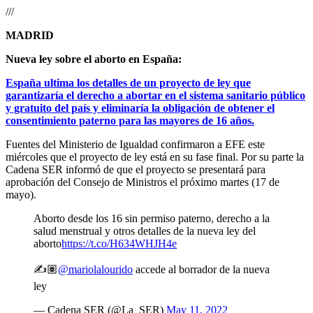
///
MADRID
Nueva ley sobre el aborto en España:
España ultima los detalles de un proyecto de ley que
garantizaría el derecho a abortar en el sistema sanitario público
y gratuito del país y eliminaría la obligación de obtener el
consentimiento paterno para las mayores de 16 años.
Fuentes del Ministerio de Igualdad confirmaron a EFE este
miércoles que el proyecto de ley está en su fase final. Por su parte la
Cadena SER informó de que el proyecto se presentará para
aprobación del Consejo de Ministros el próximo martes (17 de
mayo).
Aborto desde los 16 sin permiso paterno, derecho a la
salud menstrual y otros detalles de la nueva ley del
aborto
https://t.co/H634WHJH4e
✍️🏽
@mariolalourido
accede al borrador de la nueva
ley
— Cadena SER (@La_SER)
May 11, 2022