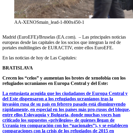
AA-XENOSmain_lead-1-800x450-1
Madrid (EuroEFE)/Bruselas (EA.com). – Las principales noticias
europeas desde las capitales de los socios que integran la red de
portales multilingües de EURACTIV, entre ellos EuroEFE.
En las noticias de hoy de Las Capitales:
BRATISLAVA
Crecen los “celos” y aumentan los brotes de xenofobia con los
refugiados ucranianos en Europa Central y del Este:
La entusiasta acogida que los ciudadanos de Europa Central y
del Este dispensaron a los refugiados ucranianos tras la
invasión rusa de su país en febrero pasado está disminuyendo
rápidamente, en especial en los países más pro-rusos del bloque,
entre ellos Eslovaquia y Bulgaria, donde muchas voces han
criticado los supuestos «privilegios» de quienes llegan de
Ucrania (en comparación con los “nacionales”), y se establecen
comparaciones con la crisis de los refugiados de 2015 en