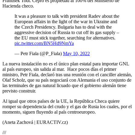
František Todt. Čepro es propiedad al 100% del Ministerio de
Hacienda checo.
It was a pleasure to talk with president Radev about the
European affairs in the light of the war in Ukraine and
the Czech Presidency. Bulgaria has to deal with the
aggressive decision of Russia to cut off its gas supply –
the EU must stick together, searching for alternatives.
pic.twitter.com/BN5Hd9NmYa
— Petr Fiala (@P_Fiala)
May 10, 2022
La nueva instalación no es el único plan estatal para importar GNL
al país europeo, sin salida al mar. Hace pocos días el primer
ministro, Petr Fiala, declaró tras una reunión con el canciller alemán,
Olaf Scholz, que su país negociará con Alemania el uso conjunto de
las terminales de gas natural licuado que el gobierno alemán tiene
previsto construir.
Al igual que otros países de la UE, la República Checa quiere
romper su dependencia del crudo y el gas de Rusia los cuales, por el
momento, siguen fluyendo al país centroeuropeo.
(Aneta Zachová | EURACTIV.cz)
///