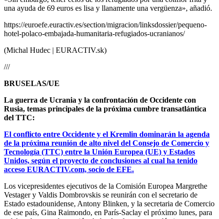
una ayuda de 69 euros es lisa y llanamente una vergüenza», añadió.
https://euroefe.euractiv.es/section/migracion/linksdossier/pequeno-
hotel-polaco-embajada-humanitaria-refugiados-ucranianos/
(Michal Hudec | EURACTIV.sk)
///
BRUSELAS/UE
La guerra de Ucrania y la confrontación de Occidente con
Rusia, temas principales de la próxima cumbre transatlántica
del TTC:
El conflicto entre Occidente y el Kremlin dominarán la agenda
de la próxima reunión de alto nivel del Consejo de Comercio y
Tecnología (TTC) entre la Unión Europea (UE) y Estados
Unidos, según el proyecto de conclusiones al cual ha tenido
acceso EURACTIV.com, socio de EFE.
Los vicepresidentes ejecutivos de la Comisión Europea Margrethe
Vestager y Valdis Dombrovskis se reunirán con el secretario de
Estado estadounidense, Antony Blinken, y la secretaria de Comercio
de ese país, Gina Raimondo, en París-Saclay el próximo lunes, para