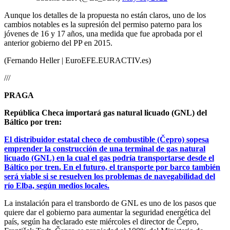
Aunque los detalles de la propuesta no están claros, uno de los
cambios notables es la supresión del permiso paterno para los
jóvenes de 16 y 17 años, una medida que fue aprobada por el
anterior gobierno del PP en 2015.
(Fernando Heller | EuroEFE.EURACTIV.es)
///
PRAGA
República Checa importará gas natural licuado (GNL) del
Báltico por tren:
El distribuidor estatal checo de combustible (Čepro) sopesa
emprender la construcción de una terminal de gas natural
licuado (GNL) en la cual el gas podría transportarse desde el
Báltico por tren. En el futuro, el transporte por barco también
será viable si se resuelven los problemas de navegabilidad del
río Elba, según medios locales.
La instalación para el transbordo de GNL es uno de los pasos que
quiere dar el gobierno para aumentar la seguridad energética del
país, según ha declarado este miércoles el director de Čepro,