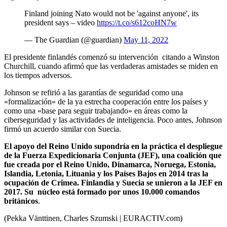
Finland joining Nato would not be 'against anyone', its
president says – video
https://t.co/s612coHN7w
— The Guardian (@guardian)
May 11, 2022
El presidente finlandés comenzó su intervención citando a Winston
Churchill, cuando afirmó que las verdaderas amistades se miden en
los tiempos adversos.
Johnson se refirió a las garantías de seguridad como una
«formalización» de la ya estrecha cooperación entre los países y
como una «base para seguir trabajando» en áreas como la
ciberseguridad y las actividades de inteligencia. Poco antes, Johnson
firmó un acuerdo similar con Suecia.
El apoyo del Reino Unido supondría en la práctica el despliegue
de la Fuerza Expedicionaria Conjunta (JEF), una coalición que
fue creada por el Reino Unido, Dinamarca, Noruega, Estonia,
Islandia, Letonia, Lituania y los Países Bajos en 2014 tras la
ocupación de Crimea. Finlandia y Suecia se unieron a la JEF en
2017. Su núcleo está formado por unos 10.000 comandos
británicos
.
(Pekka Vänttinen, Charles Szumski | EURACTIV.com)