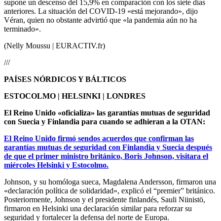
supone un descenso del 15,9% en comparación con los siete días
anteriores. La situación del COVID-19 «está mejorando», dijo
Véran, quien no obstante advirtió que «la pandemia aún no ha
terminado».
(Nelly Moussu | EURACTIV.fr)
///
PAÍSES NÓRDICOS Y BÁLTICOS
ESTOCOLMO | HELSINKI | LONDRES
El Reino Unido «oficializa» las garantías mutuas de seguridad
con Suecia y Finlandia para cuando se adhieran a la OTAN:
El Reino Unido firmó sendos acuerdos que confirman las
garantías mutuas de seguridad con Finlandia y Suecia después
de que el primer ministro británico, Boris Johnson, visitara el
miércoles Helsinki y Estocolmo.
Johnson, y su homóloga sueca, Magdalena Andersson, firmaron una
«declaración política de solidaridad», explicó el “premier” británico.
Posteriormente, Johnson y el presidente finlandés, Sauli Niinistö,
firmaron en Helsinki una declaración similar para reforzar su
seguridad y fortalecer la defensa del norte de Europa.