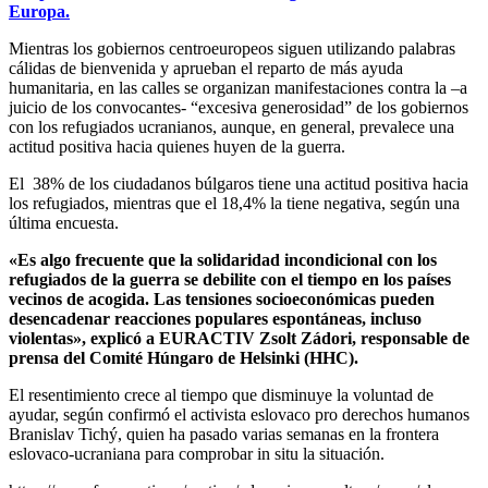
Europa.
Mientras los gobiernos centroeuropeos siguen utilizando palabras
cálidas de bienvenida y aprueban el reparto de más ayuda
humanitaria, en las calles se organizan manifestaciones contra la –a
juicio de los convocantes- “excesiva generosidad” de los gobiernos
con los refugiados ucranianos, aunque, en general, prevalece una
actitud positiva hacia quienes huyen de la guerra.
El 38% de los ciudadanos búlgaros tiene una actitud positiva hacia
los refugiados, mientras que el 18,4% la tiene negativa, según una
última encuesta.
«Es algo frecuente que la solidaridad incondicional con los
refugiados de la guerra se debilite con el tiempo en los países
vecinos de acogida. Las tensiones socioeconómicas pueden
desencadenar reacciones populares espontáneas, incluso
violentas», explicó a EURACTIV Zsolt Zádori, responsable de
prensa del Comité Húngaro de Helsinki (HHC).
El resentimiento crece al tiempo que disminuye la voluntad de
ayudar, según confirmó el activista eslovaco pro derechos humanos
Branislav Tichý, quien ha pasado varias semanas en la frontera
eslovaco-ucraniana para comprobar in situ la situación.