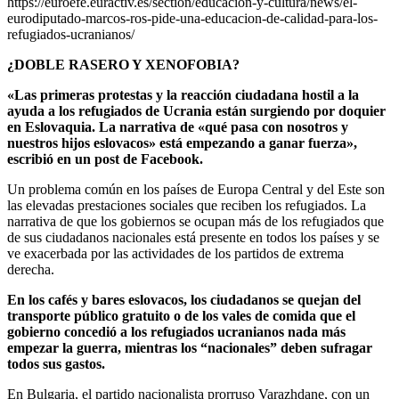
https://euroefe.euractiv.es/section/educacion-y-cultura/news/el-
eurodiputado-marcos-ros-pide-una-educacion-de-calidad-para-los-
refugiados-ucranianos/
¿DOBLE RASERO Y XENOFOBIA?
«Las primeras protestas y la reacción ciudadana hostil a la
ayuda a los refugiados de Ucrania están surgiendo por doquier
en Eslovaquia. La narrativa de «qué pasa con nosotros y
nuestros hijos eslovacos» está empezando a ganar fuerza»,
escribió en un post de Facebook.
Un problema común en los países de Europa Central y del Este son
las elevadas prestaciones sociales que reciben los refugiados. La
narrativa de que los gobiernos se ocupan más de los refugiados que
de sus ciudadanos nacionales está presente en todos los países y se
ve exacerbada por las actividades de los partidos de extrema
derecha.
En los cafés y bares eslovacos, los ciudadanos se quejan del
transporte público gratuito o de los vales de comida que el
gobierno concedió a los refugiados ucranianos nada más
empezar la guerra, mientras los “nacionales” deben sufragar
todos sus gastos.
En Bulgaria, el partido nacionalista prorruso Varazhdane, con un