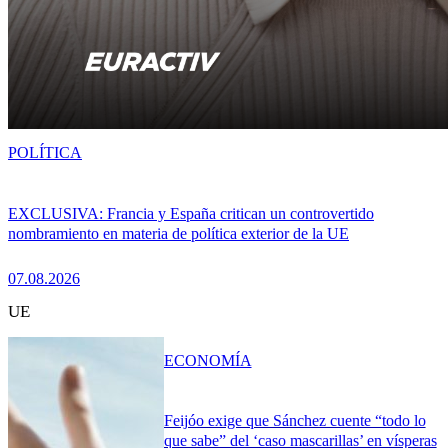
POLÍTICA
EXCLUSIVA: Francia y España critican un controvertido
nombramiento en materia de política exterior de la UE
07.08.2026
UE
ECONOMÍA
Feijóo exige que Sánchez cuente “todo lo
que sabe” del ‘caso mascarillas’ en vísperas