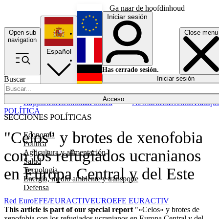
Ga naar de hoofdinhoud
Iniciar sesión
Open sub
Close menu
English
navigation
Español
Français
Has cerrado sesión.
Buscar
Iniciar sesión
Modo oscuro
Deutsch
Acceso
Rapporteur
Economía
Política
Newsletters
Eventos
Trabajo
POLÍTICA
SECCIONES POLÍTICAS
"Celos" y brotes de xenofobia
Economía
Política
con los refugiados ucranianos
Agricultura y alimentación
Salud
en Europa Central y del Este
Tecnología
Energía, medio ambiente y transporte
Defensa
Red EuroEFE/EURACTIV
EUROEFE EURACTIV
This article is part of our special report
"«Celos» y brotes de
xenofobia con los refugiados ucranianos en Europa Central y del