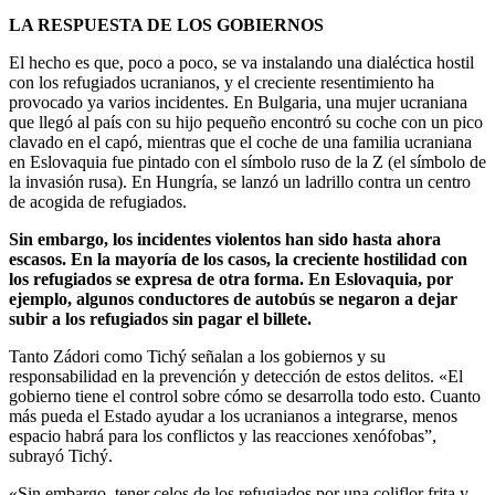
LA RESPUESTA DE LOS GOBIERNOS
El hecho es que, poco a poco, se va instalando una dialéctica hostil
con los refugiados ucranianos, y el creciente resentimiento ha
provocado ya varios incidentes. En Bulgaria, una mujer ucraniana
que llegó al país con su hijo pequeño encontró su coche con un pico
clavado en el capó, mientras que el coche de una familia ucraniana
en Eslovaquia fue pintado con el símbolo ruso de la Z (el símbolo de
la invasión rusa). En Hungría, se lanzó un ladrillo contra un centro
de acogida de refugiados.
Sin embargo, los incidentes violentos han sido hasta ahora
escasos. En la mayoría de los casos, la creciente hostilidad con
los refugiados se expresa de otra forma. En Eslovaquia, por
ejemplo, algunos conductores de autobús se negaron a dejar
subir a los refugiados sin pagar el billete.
Tanto Zádori como Tichý señalan a los gobiernos y su
responsabilidad en la prevención y detección de estos delitos. «El
gobierno tiene el control sobre cómo se desarrolla todo esto. Cuanto
más pueda el Estado ayudar a los ucranianos a integrarse, menos
espacio habrá para los conflictos y las reacciones xenófobas”,
subrayó Tichý.
«Sin embargo, tener celos de los refugiados por una coliflor frita y