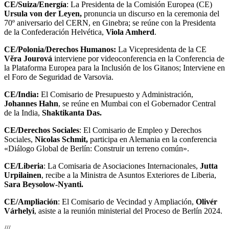
CE/Suiza/Energía
: La Presidenta de la Comisión Europea (CE)
Ursula von der Leyen,
pronuncia un discurso en la ceremonia del
70º aniversario del CERN, en Ginebra; se reúne con la Presidenta
de la Confederación Helvética,
Viola Amherd
.
CE/Polonia/Derechos Humanos:
La Vicepresidenta de la CE
Vĕra Jourová
interviene por videoconferencia en la Conferencia de
la Plataforma Europea para la Inclusión de los Gitanos; Interviene en
el Foro de Seguridad de Varsovia.
CE/India:
El Comisario de Presupuesto y Administración,
Johannes Hahn
, se reúne en Mumbai con el Gobernador Central
de la India,
Shaktikanta Das.
CE/Derechos Sociales
: El Comisario de Empleo y Derechos
Sociales,
Nicolas Schmit,
participa en Alemania en la conferencia
«Diálogo Global de Berlín: Construir un terreno común».
CE/Liberia
: La Comisaria de Asociaciones Internacionales,
Jutta
Urpilainen
, recibe a la Ministra de Asuntos Exteriores de Liberia,
Sara Beysolow-Nyanti.
CE/Ampliación
: El Comisario de Vecindad y Ampliación,
Olivér
Várhelyi
, asiste a la reunión ministerial del Proceso de Berlín 2024.
///