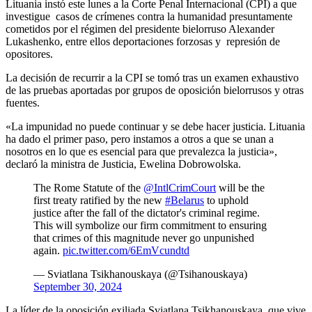
Lituania instó este lunes a la Corte Penal Internacional (CPI) a que
investigue casos de crímenes contra la humanidad presuntamente
cometidos por el régimen del presidente bielorruso Alexander
Lukashenko, entre ellos deportaciones forzosas y represión de
opositores.
La decisión de recurrir a la CPI se tomó tras un examen exhaustivo
de las pruebas aportadas por grupos de oposición bielorrusos y otras
fuentes.
«La impunidad no puede continuar y se debe hacer justicia. Lituania
ha dado el primer paso, pero instamos a otros a que se unan a
nosotros en lo que es esencial para que prevalezca la justicia»,
declaró la ministra de Justicia, Ewelina Dobrowolska.
The Rome Statute of the
@IntlCrimCourt
will be the
first treaty ratified by the new
#Belarus
to uphold
justice after the fall of the dictator's criminal regime.
This will symbolize our firm commitment to ensuring
that crimes of this magnitude never go unpunished
again.
pic.twitter.com/6EmVcundtd
— Sviatlana Tsikhanouskaya (@Tsihanouskaya)
September 30, 2024
La líder de la oposición exiliada Sviatlana Tsikhanouskaya, que vive