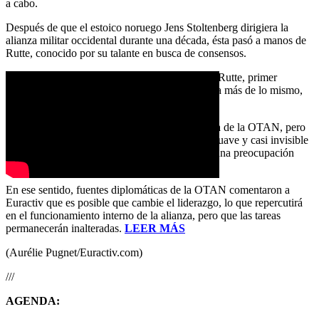
a cabo.
Después de que el estoico noruego Jens Stoltenberg dirigiera la
alianza militar occidental durante una década, ésta pasó a manos de
Rutte, conocido por su talante en busca de consensos.
Fuentes diplomáticas de la OTAN esperan que Rutte, primer
ministro de Países Bajos durante 13 años, «haga más de lo mismo,
pero de forma diferente».
No está prevista una revisión a fondo de la tarea de la OTAN, pero
Rutte debe asegurarse de que la transición sea suave y casi invisible
para el ojo inexperto, ya que la continuidad es una preocupación
clave para todos los aliados militares.
En ese sentido, fuentes diplomáticas de la OTAN comentaron a
Euractiv que es posible que cambie el liderazgo, lo que repercutirá
en el funcionamiento interno de la alianza, pero que las tareas
permanecerán inalteradas.
LEER MÁS
(Aurélie Pugnet/Euractiv.com)
///
AGENDA: