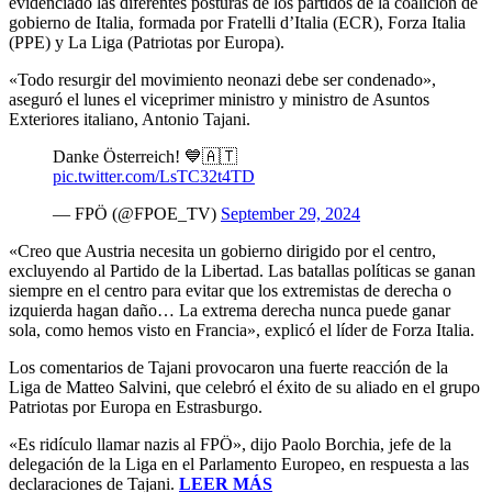
evidenciado las diferentes posturas de los partidos de la coalición de
gobierno de Italia, formada por Fratelli d’Italia (ECR), Forza Italia
(PPE) y La Liga (Patriotas por Europa).
«Todo resurgir del movimiento neonazi debe ser condenado»,
aseguró el lunes el viceprimer ministro y ministro de Asuntos
Exteriores italiano, Antonio Tajani.
Danke Österreich! 💙🇦🇹
pic.twitter.com/LsTC32t4TD
— FPÖ (@FPOE_TV)
September 29, 2024
«Creo que Austria necesita un gobierno dirigido por el centro,
excluyendo al Partido de la Libertad. Las batallas políticas se ganan
siempre en el centro para evitar que los extremistas de derecha o
izquierda hagan daño… La extrema derecha nunca puede ganar
sola, como hemos visto en Francia», explicó el líder de Forza Italia.
Los comentarios de Tajani provocaron una fuerte reacción de la
Liga de Matteo Salvini, que celebró el éxito de su aliado en el grupo
Patriotas por Europa en Estrasburgo.
«Es ridículo llamar nazis al FPÖ», dijo Paolo Borchia, jefe de la
delegación de la Liga en el Parlamento Europeo, en respuesta a las
declaraciones de Tajani.
LEER MÁS