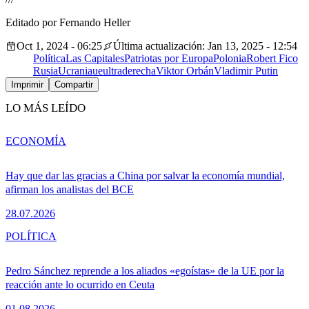
Editado por Fernando Heller
Oct 1, 2024 - 06:25
Última actualización: Jan 13, 2025 - 12:54
Política
Las Capitales
Patriotas por Europa
Polonia
Robert Fico
Rusia
Ucrania
ue
ultraderecha
Viktor Orbán
Vladimir Putin
Imprimir
Compartir
LO MÁS LEÍDO
ECONOMÍA
Hay que dar las gracias a China por salvar la economía mundial,
afirman los analistas del BCE
28.07.2026
POLÍTICA
Pedro Sánchez reprende a los aliados «egoístas» de la UE por la
reacción ante lo ocurrido en Ceuta
01.08.2026