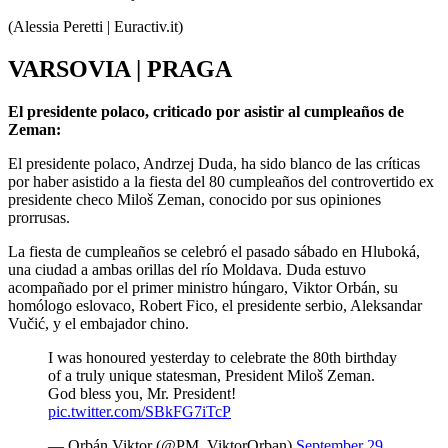
(Alessia Peretti | Euractiv.it)
VARSOVIA | PRAGA
El presidente polaco, criticado por asistir al cumpleaños de
Zeman:
El presidente polaco, Andrzej Duda, ha sido blanco de las críticas
por haber asistido a la fiesta del 80 cumpleaños del controvertido ex
presidente checo Miloš Zeman, conocido por sus opiniones
prorrusas.
La fiesta de cumpleaños se celebró el pasado sábado en Hluboká,
una ciudad a ambas orillas del río Moldava. Duda estuvo
acompañado por el primer ministro húngaro, Viktor Orbán, su
homólogo eslovaco, Robert Fico, el presidente serbio, Aleksandar
Vučić, y el embajador chino.
I was honoured yesterday to celebrate the 80th birthday
of a truly unique statesman, President Miloš Zeman.
God bless you, Mr. President!
pic.twitter.com/SBkFG7iTcP
— Orbán Viktor (@PM_ViktorOrban)
September 29,