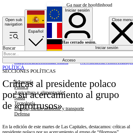
Ga naar de hoofdinhoud
Iniciar sesión
Open sub
Close menu
English
navigation
Español
Français
Has cerrado sesión.
Buscar
Iniciar sesión
Modo oscuro
Deutsch
Acceso
Rapporteur
Economía
Política
Newsletters
Eventos
Trabajo
POLÍTICA
SECCIONES POLÍTICAS
Críticas al presidente polaco
Economía
Política
por su acercamiento al grupo
Agricultura y alimentación
Salud
de «prorrusos»
Tecnología
Energía, medio ambiente y transporte
Defensa
En la edición de este martes de Las Capitales, destacamos: críticas al
presidente polaco por su acercamiento al grupo de “filorrusos”,