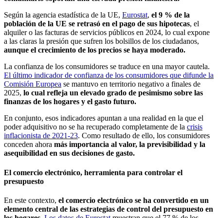
Según la agencia estadística de la UE,
Eurostat
,
el 9 % de la
población de la UE se retrasó en el pago de sus hipotecas
, el
alquiler o las facturas de servicios públicos en 2024, lo cual expone
a las claras la presión que sufren los bolsillos de los ciudadanos,
aunque el crecimiento de los precios se haya moderado.
La confianza de los consumidores se traduce en una mayor cautela.
El último indicador de confianza de los consumidores que difunde la
Comisión Europea
se mantuvo en territorio negativo a finales de
2025,
lo cual refleja un elevado grado de pesimismo sobre las
finanzas de los hogares y el gasto futuro.
En conjunto, esos indicadores apuntan a una realidad en la que el
poder adquisitivo no se ha recuperado completamente de la
crisis
inflacionista de 2021-23
. Como resultado de ello, los consumidores
conceden ahora
más importancia al valor, la previsibilidad y la
asequibilidad en sus decisiones de gasto.
El comercio electrónico, herramienta para controlar el
presupuesto
En este contexto,
el comercio electrónico se ha convertido en un
elemento central de las estrategias de control del presupuesto en
los hogares
.
Los datos de Eurostat
muestran que el 77 % de los