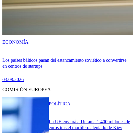
ECONOMÍA
Los países bálticos pasan del estancamiento soviético a convertirse
en centros de startups
03.08.2026
COMISIÓN EUROPEA
POLÍTICA
La UE enviará a Ucrania 1.400 millones de
euros tras el mortífero atentado de Kiev