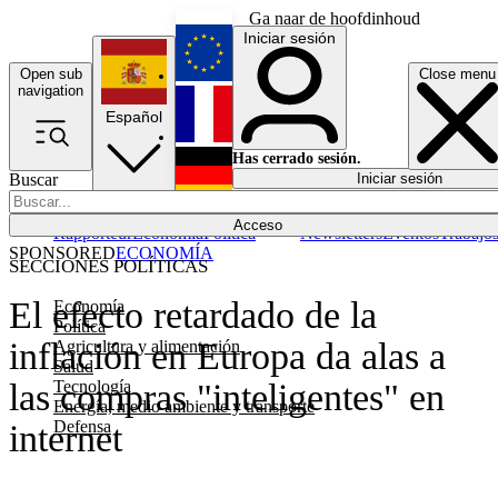
Ga naar de hoofdinhoud
Iniciar sesión
Open sub
Close menu
English
navigation
Español
Français
Has cerrado sesión.
Buscar
Iniciar sesión
Modo oscuro
Deutsch
Acceso
Rapporteur
Economía
Política
Newsletters
Eventos
Trabajo
SPONSORED
ECONOMÍA
SECCIONES POLÍTICAS
El efecto retardado de la
Economía
Política
inflación en Europa da alas a
Agricultura y alimentación
Salud
Tecnología
las compras "inteligentes" en
Energía, medio ambiente y transporte
Defensa
internet