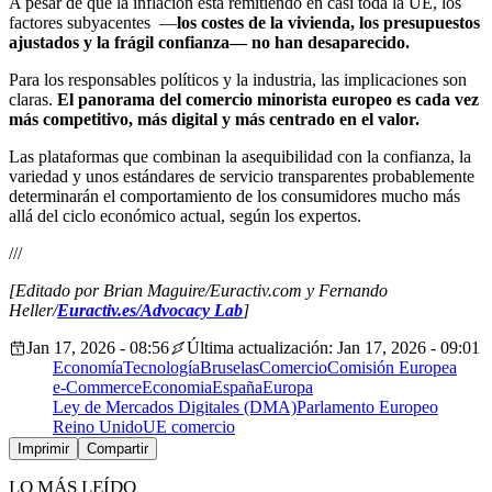
A pesar de que la inflación está remitiendo en casi toda la UE, los
factores subyacentes —
los costes de la vivienda, los presupuestos
ajustados y la frágil confianza— no han desaparecido.
Para los responsables políticos y la industria, las implicaciones son
claras.
El panorama del comercio minorista europeo es cada vez
más competitivo, más digital y más centrado en el valor.
Las plataformas que combinan la asequibilidad con la confianza, la
variedad y unos estándares de servicio transparentes probablemente
determinarán el comportamiento de los consumidores mucho más
allá del ciclo económico actual, según los expertos.
///
[Editado por Brian Maguire/Euractiv.com y Fernando
Heller/
Euractiv.es/Advocacy Lab
]
Jan 17, 2026 - 08:56
Última actualización: Jan 17, 2026 - 09:01
Economía
Tecnología
Bruselas
Comercio
Comisión Europea
e-Commerce
Economia
España
Europa
Ley de Mercados Digitales (DMA)
Parlamento Europeo
Reino Unido
UE comercio
Imprimir
Compartir
LO MÁS LEÍDO