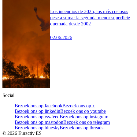
Los incendios de 2025, los más costosos
pese a sumar la segunda menor superficie
quemada desde 2002
02.06.2026
Social
Bezoek ons op facebook
Bezoek ons op x
Bezoek ons op linkedin
Bezoek ons op youtube
Bezoek ons op rss-feed
Bezoek ons op instagram
Bezoek ons op mastodon
Bezoek ons op telegram
Bezoek ons op bluesky
Bezoek ons op threads
©
2026
Euractiv ES