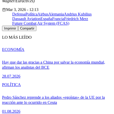
Wagner/Euractiv.es)
Mar 3, 2026 - 12:13
Defensa
Política
Airbus
Alemania
Andrius Kubilius
Dassault Aviation
España
Francia
Friedrich Merz
Future Combat Air System (FCAS)
Imprimir
Compartir
LO MÁS LEÍDO
ECONOMÍA
Hay que dar las gracias a China por salvar la economía mundial,
afirman los analistas del BCE
28.07.2026
POLÍTICA
Pedro Sánchez reprende a los aliados «egoístas» de la UE por la
reacción ante lo ocurrido en Ceuta
01.08.2026