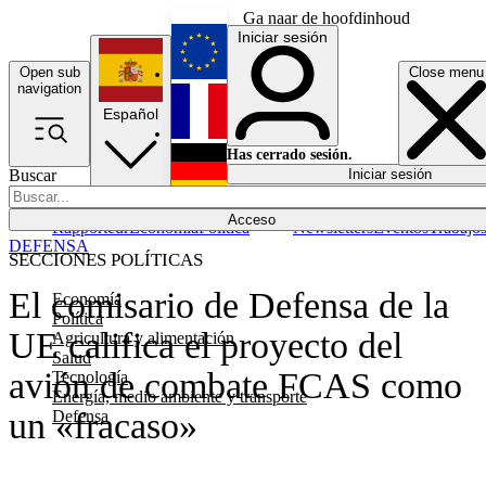
Ga naar de hoofdinhoud
Iniciar sesión
Open sub
Close menu
English
navigation
Español
Français
Has cerrado sesión.
Buscar
Iniciar sesión
Modo oscuro
Deutsch
Acceso
Rapporteur
Economía
Política
Newsletters
Eventos
Trabajo
DEFENSA
SECCIONES POLÍTICAS
El comisario de Defensa de la
Economía
Política
UE califica el proyecto del
Agricultura y alimentación
Salud
avión de combate FCAS como
Tecnología
Energía, medio ambiente y transporte
un «fracaso»
Defensa