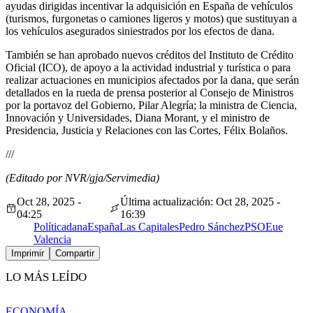
ayudas dirigidas incentivar la adquisición en España de vehículos
(turismos, furgonetas o camiones ligeros y motos) que sustituyan a
los vehículos asegurados siniestrados por los efectos de dana.
También se han aprobado nuevos créditos del Instituto de Crédito
Oficial (ICO), de apoyo a la actividad industrial y turística o para
realizar actuaciones en municipios afectados por la dana, que serán
detallados en la rueda de prensa posterior al Consejo de Ministros
por la portavoz del Gobierno, Pilar Alegría; la ministra de Ciencia,
Innovación y Universidades, Diana Morant, y el ministro de
Presidencia, Justicia y Relaciones con las Cortes, Félix Bolaños.
///
(Editado por NVR/gja/Servimedia)
Oct 28, 2025 -
Última actualización: Oct 28, 2025 -
04:25
16:39
Política
dana
España
Las Capitales
Pedro Sánchez
PSOE
ue
Valencia
Imprimir
Compartir
LO MÁS LEÍDO
ECONOMÍA