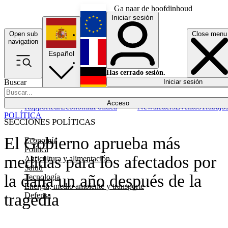
Ga naar de hoofdinhoud
Iniciar sesión
Open sub
Close menu
English
navigation
Español
Français
Has cerrado sesión.
Buscar
Iniciar sesión
Modo oscuro
Deutsch
Acceso
Rapporteur
Economía
Política
Newsletters
Eventos
Trabajo
POLÍTICA
SECCIONES POLÍTICAS
El Gobierno aprueba más
Economía
Política
medidas para los afectados por
Agricultura y alimentación
Salud
la dana un año después de la
Tecnología
Energía, medio ambiente y transporte
tragedia
Defensa