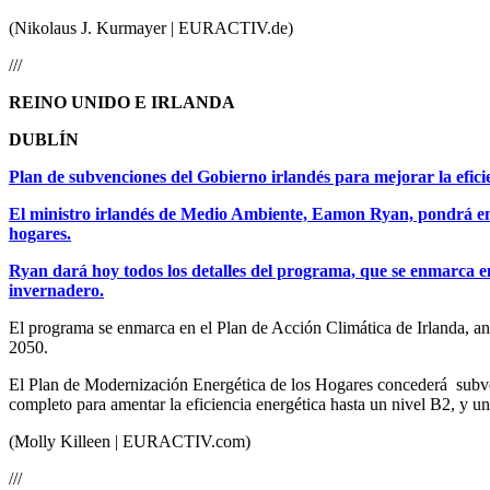
(Nikolaus J. Kurmayer | EURACTIV.de)
///
REINO UNIDO E IRLANDA
DUBLÍN
Plan de subvenciones del Gobierno irlandés para mejorar la eficie
El ministro irlandés de Medio Ambiente, Eamon Ryan, pondrá en 
hogares.
Ryan dará hoy todos los detalles del programa, que se enmarca en
invernadero.
El programa se enmarca en el Plan de Acción Climática de Irlanda, anun
2050.
El Plan de Modernización Energética de los Hogares concederá subvenc
completo para amentar la eficiencia energética hasta un nivel B2, y u
(Molly Killeen | EURACTIV.com)
///