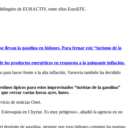
 multilingües de EURACTIV, entre ellos EuroEFE.
se llevan la gasolina en bidones. Para frenar este “turismo de la
e los productos energéticos en respuesta a la galopante inflación.
 para hacer frente a la alta inflación, Varsovia también ha decidido
tinos típicos para estos improvisados “turistas de la gasolina”
ue cerrar varias horas ayer, lunes.
vicio de noticias Onet.
on Eslovaquia en Chyżne. Es muy peligroso», añadió la agencia en un
 del depósito de gasolina, siempre que esos bidones cumplan las normas