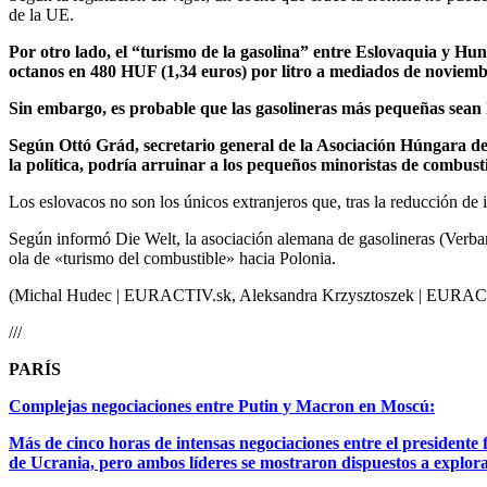
de la UE.
Por otro lado, el “turismo de la gasolina” entre Eslovaquia y Hun
octanos en 480 HUF (1,34 euros) por litro a mediados de noviemb
Sin embargo, es probable que las gasolineras más pequeñas sean l
Según Ottó Grád, secretario general de la Asociación Húngara del P
la política, podría arruinar a los pequeños minoristas de combu
Los eslovacos no son los únicos extranjeros que, tras la reducción de
Según informó Die Welt, la asociación alemana de gasolineras (Verba
ola de «turismo del combustible» hacia Polonia.
(Michal Hudec | EURACTIV.sk, Aleksandra Krzysztoszek | EURAC
///
PARÍS
Complejas negociaciones entre Putin y Macron en Moscú:
Más de cinco horas de intensas negociaciones entre el presidente
de Ucrania, pero ambos líderes se mostraron dispuestos a explora