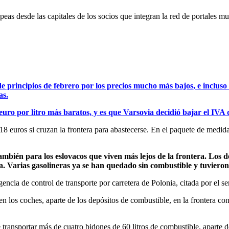
eas desde las capitales de los socios que integran la red de portales
de principios de febrero por los precios mucho más bajos, e incluso 
as.
euro por litro más baratos, y es que Varsovia decidió bajar el IVA d
18 euros si cruzan la frontera para abastecerse. En el paquete de medidas
bién para los eslovacos que viven más lejos de la frontera. Los des
arias gasolineras ya se han quedado sin combustible y tuvieron q
cia de control de transporte por carretera de Polonia, citada por el ser
n los coches, aparte de los depósitos de combustible, en la frontera c
e transportar más de cuatro bidones de 60 litros de combustible, aparte