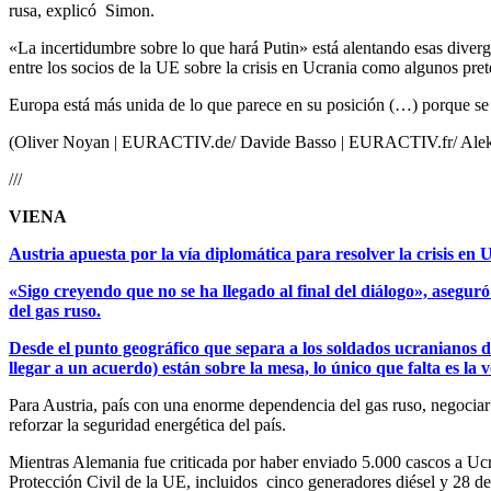
rusa, explicó Simon.
«La incertidumbre sobre lo que hará Putin» está alentando esas diverg
entre los socios de la UE sobre la crisis en Ucrania como algunos pre
Europa está más unida de lo que parece en su posición (…) porque se
(Oliver Noyan | EURACTIV.de/ Davide Basso | EURACTIV.fr/ Ale
///
VIENA
Austria apuesta por la vía diplomática para resolver la crisis en 
«Sigo creyendo que no se ha llegado al final del diálogo», asegur
del gas ruso.
Desde el punto geográfico que separa a los soldados ucranianos de 
llegar a un acuerdo) están sobre la mesa, lo único que falta es la 
Para Austria, país con una enorme dependencia del gas ruso, negociar 
reforzar la seguridad energética del país.
Mientras Alemania fue criticada por haber enviado 5.000 cascos a Uc
Protección Civil de la UE, incluidos cinco generadores diésel y 28 de