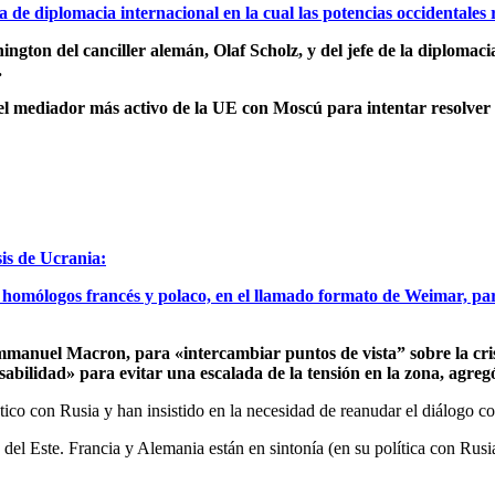
de diplomacia internacional en la cual las potencias occidentales 
ington del canciller alemán, Olaf Scholz, y del jefe de la diplomaci
.
el mediador más activo de la UE con Moscú para intentar resolver l
is de Ucrania:
us homólogos francés y polaco, en el llamado formato de Weimar, p
Emmanuel Macron, para «intercambiar puntos de vista” sobre la cris
abilidad» para evitar una escalada de la tensión en la zona, agreg
o con Rusia y han insistido en la necesidad de reanudar el diálogo co
y del Este. Francia y Alemania están en sintonía (en su política con 