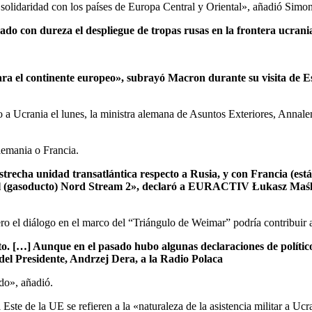
a solidaridad con los países de Europa Central y Oriental», añadió Simon
ado con dureza el despliegue de tropas rusas en la frontera ucrani
ra el continente europeo», subrayó Macron durante su visita de Es
o a Ucrania el lunes, la ministra alemana de Asuntos Exteriores, Annal
lemania o Francia.
echa unidad transatlántica respecto a Rusia, y con Francia (está 
n el (gasoducto) Nord Stream 2», declaró a EURACTIV Łukasz Maśla
ro el diálogo en el marco del “Triángulo de Weimar” podría contribuir
junto. […] Aunque en el pasado hubo algunas declaraciones de polí
del Presidente, Andrzej Dera, a la Radio Polaca
do», añadió.
Este de la UE se refieren a la «naturaleza de la asistencia militar a Uc