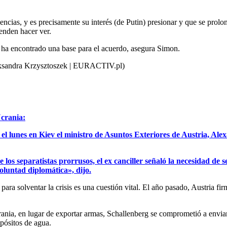
encias, y es precisamente su interés (de Putin) presionar y que se pro
tenden hacer ver.
 ha encontrado una base para el acuerdo, asegura Simon.
ksandra Krzysztoszek | EURACTIV.pl)
Ucrania:
ó el lunes en Kiev el ministro de Asuntos Exteriores de Austria, A
los separatistas prorrusos, el ex canciller señaló la necesidad de 
voluntad diplomática», dijo.
para solventar la crisis es una cuestión vital. El año pasado, Austria 
rania, en lugar de exportar armas, Schallenberg se comprometió a envi
pósitos de agua.