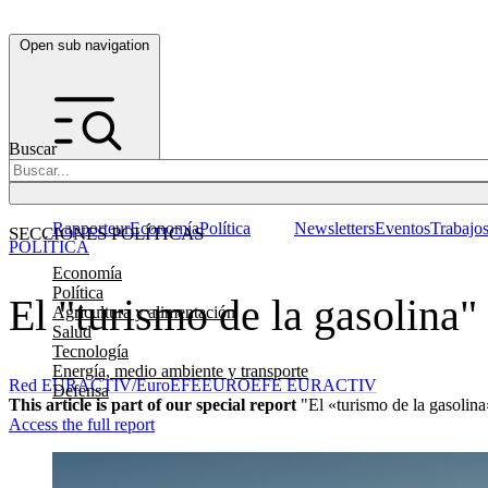
Open sub navigation
Buscar
Rapporteur
Economía
Política
Newsletters
Eventos
Trabajo
SECCIONES POLÍTICAS
POLÍTICA
Economía
Política
El "turismo de la gasolina"
Agricultura y alimentación
Salud
Tecnología
Energía, medio ambiente y transporte
Red EURACTIV/EuroEFE
EUROEFE EURACTIV
Defensa
This article is part of our special report
"El «turismo de la gasolina
Access the full report