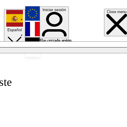
Iniciar sesión
Close menu
English
Español
Français
Has cerrado sesión.
Iniciar sesión
Modo oscuro
Deutsch
ste