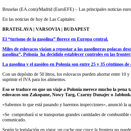
Bruselas (EA.com)/Madrid (EuroEFE) – Las principales noticias europ
En las noticias de hoy de Las Capitales:
BRATISLAVA | VARSOVIA | BUDAPEST
El “turismo de la gasolina” florece en Europa central.
Miles de eslovacos viajan a repostar a las gasolineras polacas des
gasolina”, Polonia ha decidido establecer controles en las fronter
La gasolina y el gasóleo en Polonia son entre 25 y 35 céntimos de 
Con un depósito de 50 litros, los eslovacos pueden ahorrar entre 10 y 
suprimir el IVA para los alimentos.
Eso se traduce en que un viaje a Polonia merece mucho la pena tam
eslovacos son Zakopane, Nowy Targ, Czarny Dunajec o Jabłonka. V
«Sabemos lo que está pasando y haremos inspecciones», anunció la agen
«Se comprobará si se transportan grandes cantidades de combustible e
comunicado.
Según la legislación en vigor, un coche que cruce la frontera no pued