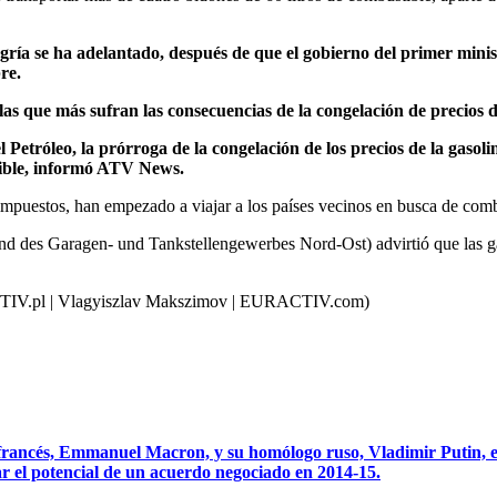
gría se ha adelantado, después de que el gobierno del primer minis
re.
as que más sufran las consecuencias de la congelación de precios 
etróleo, la prórroga de la congelación de los precios de la gasolina
stible, informó ATV News.
 impuestos, han empezado a viajar a los países vecinos en busca de comb
nd des Garagen- und Tankstellengewerbes Nord-Ost) advirtió que las ga
TIV.pl | Vlagyiszlav Makszimov | EURACTIV.com)
 francés, Emmanuel Macron, y su homólogo ruso, Vladimir Putin, en 
r el potencial de un acuerdo negociado en 2014-15.