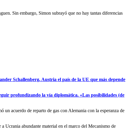
longuen. Sin embargo, Simon subrayó que no hay tantas diferencias
lexander Schallenberg. Austria el país de la UE que más depende
seguir profundizando la vía diplomática. «Las posibilidades (de
firmó un acuerdo de reparto de gas con Alemania con la esperanza de
ar a Ucrania abundante material en el marco del Mecanismo de