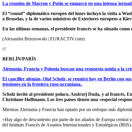
La reunión de Macron y Putin se enmarcó en una intensa jornada 
El “round” diplomático europeo del lunes incluyó la visita a Wash
a Bruselas, y la de varios ministros de Exteriores europeos a Kiev
En las últimas semanas, el presidente francés se ha situado como 
(Alexandra Brzozowski | EURACTIV.com)
///
BERLÍN/PARÍS
Alemania, Francia y Polonia buscan una respuesta unida a la cris
El canciller alemán, Olaf Scholz, se reunirá hoy en Berlín con s
tensiones en la frontera ruso-ucraniana.
Scholz invitó al presidente polaco, Andrzej Duda, y al francés, 
Christiane Hoffmann. Los tres países tienen una «especial respons
Mientras Alemania y Francia han optado por un enfoque más diplomátic
«Hay algo de descontento por parte de los aliados de Europa central 
del Instituto Francés de Asuntos Internacionales y Estratégicos (IRIS).