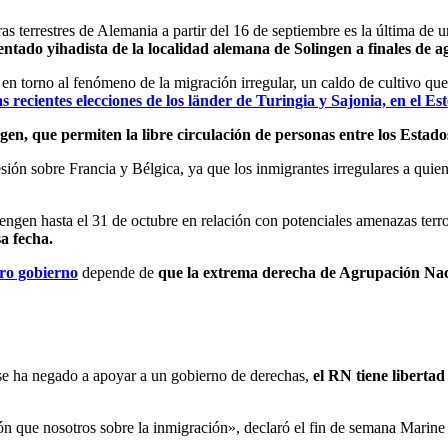
ras terrestres de Alemania a partir del 16 de septiembre es la última de
tentado yihadista de la localidad alemana de Solingen a finales de a
 en torno al fenómeno de la migración irregular, un caldo de cultivo q
s recientes
elecciones de los länder de Turingia y Sajonia, en el Est
gen, que permiten la libre circulación de personas entre los Estad
sión sobre Francia y Bélgica, ya que los inmigrantes irregulares a quie
engen hasta el 31 de octubre en relación con potenciales amenazas terror
a fecha.
uro gobierno
depende de
que la extrema derecha de Agrupación Nac
se ha negado a apoyar a un gobierno de derechas,
el RN tiene libertad
ón que nosotros sobre la inmigración», declaró el fin de semana Marine