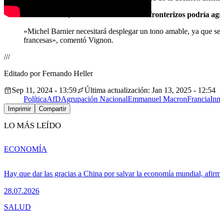
En última instancia, aumentar los controles fronterizos podría agr
«Michel Barnier necesitará desplegar un tono amable, ya que se 
francesas», comentó Vignon.
///
Editado por Fernando Heller
Sep 11, 2024 - 13:59
Última actualización: Jan 13, 2025 - 12:54
Política
AfD
Agrupación Nacional
Emmanuel Macron
Francia
In
Imprimir
Compartir
LO MÁS LEÍDO
ECONOMÍA
Hay que dar las gracias a China por salvar la economía mundial, afir
28.07.2026
SALUD