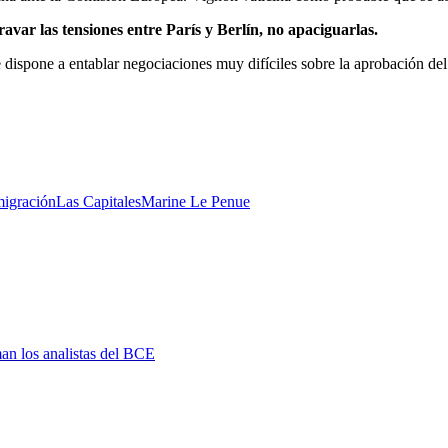
avar las tensiones entre París y Berlín, no apaciguarlas.
dispone a entablar negociaciones muy difíciles sobre la aprobación del
migración
Las Capitales
Marine Le Pen
ue
man los analistas del BCE