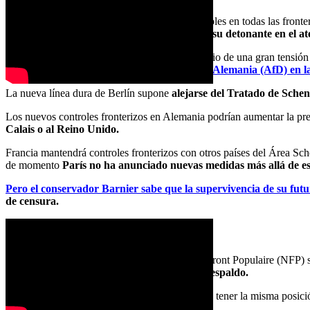
El reciente anuncio de Berlín de imponer controles en todas las fronte
lucha contra la inmigración irregular
, que tuvo su detonante en el a
El giro político en Alemania se produce en medio de una gran tensión
formación de ultraderecha Alternativa para Alemania (AfD) en la
La nueva línea dura de Berlín supone
alejarse del Tratado de Schen
Los nuevos controles fronterizos en Alemania podrían aumentar la pre
Calais o al Reino Unido.
Francia mantendrá controles fronterizos con otros países del Área Sch
de momento
París no ha anunciado nuevas medidas más allá de es
Pero el conservador Barnier sabe que la supervivencia de su fut
de censura.
Endurecer el tono
Dado que el sindicato de izquierdas Nouveau Front Populaire (NFP) 
conveniente, o por el contrario retirarle su respaldo.
«Es innegable que Michel Barnier parece tener la misma posici
Dimanche.