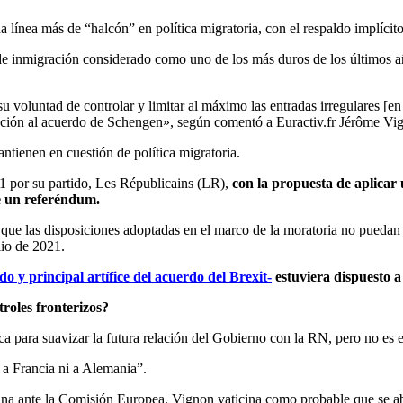
na línea más de “halcón” en política migratoria, con el respaldo implíci
 de inmigración considerado como uno de los más duros de los últimos 
voluntad de controlar y limitar al máximo las entradas irregulares [en t
ción al acuerdo de Schengen», según comentó a Euractiv.fr Jérôme Vigno
tienen en cuestión de política migratoria.
021 por su partido, Les Républicains (LR),
con la propuesta de aplicar
te un referéndum.
que las disposiciones adoptadas en el marco de la moratoria no puedan s
lio de 2021.
 y principal artífice del acuerdo del Brexit-
estuviera dispuesto a
roles fronterizos?
ca para suavizar la futura relación del Gobierno con la RN, pero no es
 a Francia ni a Alemania”.
ana ante la Comisión Europea. Vignon vaticina como probable que se abr