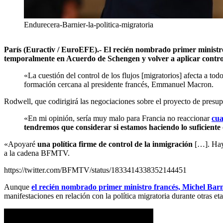
Endurecera-Barnier-la-politica-migratoria
París (Euractiv / EuroEFE).- El recién nombrado primer ministro
temporalmente en Acuerdo de Schengen y volver a aplicar controles
«La cuestión del control de los flujos [migratorios] afecta a 
formación cercana al presidente francés, Emmanuel Macron.
Rodwell, que codirigirá las negociaciones sobre el proyecto de presup
«En mi opinión, sería muy malo para Francia no reaccionar
cua
tendremos que considerar si estamos haciendo lo suficiente 
«Apoyaré
una política firme de control de la inmigración
[…]. Hay 
a la cadena BFMTV.
https://twitter.com/BFMTV/status/1833414338352144451
Aunque
el recién nombrado primer ministro francés, Michel Barnie
manifestaciones en relación con la política migratoria durante otras eta
Duro p
ulso político