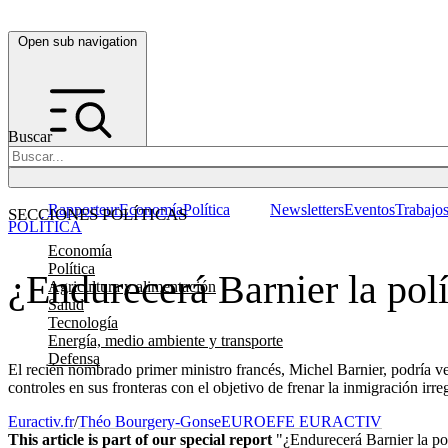
Open sub navigation
Buscar
Rapporteur
Economía
Política
Newsletters
Eventos
Trabajo
SECCIONES POLÍTICAS
POLÍTICA
Economía
Política
¿Endurecerá Barnier la polí
Agricultura y alimentación
Salud
Tecnología
Energía, medio ambiente y transporte
Defensa
El recién nombrado primer ministro francés, Michel Barnier, podría v
controles en sus fronteras con el objetivo de frenar la inmigración irre
Euractiv.fr
/
Théo Bourgery-Gonse
EUROEFE EURACTIV
This article is part of our special report
"¿Endurecerá Barnier la pol