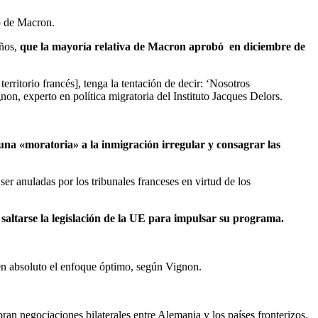
to de Macron.
años,
que la mayoría relativa de Macron aprobó en diciembre de
erritorio francés], tenga la tentación de decir: ‘Nosotros
n, experto en política migratoria del Instituto Jacques Delors.
 una «moratoria» a la inmigración irregular y consagrar las
er anuladas por los tribunales franceses en virtud de los
 saltarse la legislación de la UE para impulsar su programa.
 en absoluto el enfoque óptimo, según Vignon.
an negociaciones bilaterales entre Alemania y los países fronterizos.