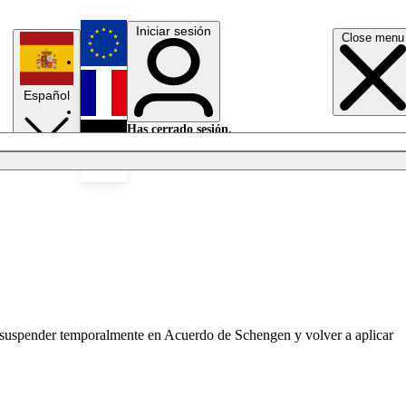
Iniciar sesión
Close menu
English
Español
Français
Has cerrado sesión.
Iniciar sesión
Modo oscuro
Deutsch
ra suspender temporalmente en Acuerdo de Schengen y volver a aplicar