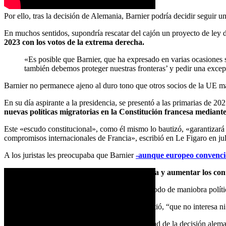
Por ello, tras la decisión de Alemania, Barnier podría decidir seguir u
En muchos sentidos, supondría rescatar del cajón un proyecto de ley
2023 con los votos de la extrema derecha.
«Es posible que Barnier, que ha expresado en varias ocasiones su 
también debemos proteger nuestras fronteras’ y pedir una excep
Barnier no permanece ajeno al duro tono que otros socios de la UE man
En su día aspirante a la presidencia, se presentó a las primarias de 2
nuevas políticas migratorias en la Constitución francesa median
Este «escudo constitucional», como él mismo lo bautizó, «garantizará 
compromisos internacionales de Francia», escribió en Le Figaro en ju
A los juristas les preocupaba que Barnier
-aunque europeo convencido
¿Podría Barnier seguir los pasos de Alemania y aumentar los cont
Una medida de tal calibre podría funcionar a modo de maniobra políti
«Entraríamos en una lógica de contagio», advirtió, “que no interesa ni
En su lugar, Francia podría impugnar la legalidad de la decisión alem