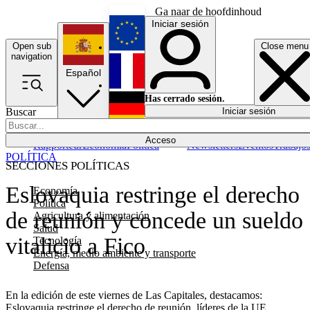
Ga naar de hoofdinhoud
Iniciar sesión
Open sub
Close menu
English
navigation
Español
Français
Has cerrado sesión.
Buscar
Iniciar sesión
Modo oscuro
Deutsch
Acceso
Rapporteur
Economía
Política
Newsletters
Eventos
Trabajo
POLÍTICA
SECCIONES POLÍTICAS
Eslovaquia restringe el derecho
Economía
Política
de reunión y concede un sueldo
Agricultura y alimentación
Salud
vitalicio a Fico
Tecnología
Energía, medio ambiente y transporte
Defensa
En la edición de este viernes de Las Capitales, destacamos:
Eslovaquia restringe el derecho de reunión, líderes de la UE