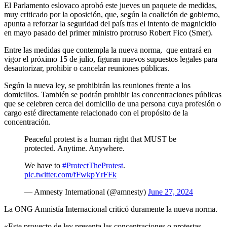
El Parlamento eslovaco aprobó este jueves un paquete de medidas,
muy criticado por la oposición, que, según la coalición de gobierno,
apunta a reforzar la seguridad del país tras el intento de magnicidio
en mayo pasado del primer ministro prorruso Robert Fico (Smer).
Entre las medidas que contempla la nueva norma, que entrará en
vigor el próximo 15 de julio, figuran nuevos supuestos legales para
desautorizar, prohibir o cancelar reuniones públicas.
Según la nueva ley, se prohibirán las reuniones frente a los
domicilios. También se podrán prohibir las concentraciones públicas
que se celebren cerca del domicilio de una persona cuya profesión o
cargo esté directamente relacionado con el propósito de la
concentración.
Peaceful protest is a human right that MUST be
protected. Anytime. Anywhere.
We have to
#ProtectTheProtest
.
pic.twitter.com/fFwkpYrFFk
— Amnesty International (@amnesty)
June 27, 2024
La ONG Amnistía Internacional criticó duramente la nueva norma.
«Este proyecto de ley presenta las concentraciones o protestas