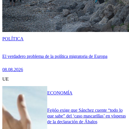
POLÍTICA
El verdadero problema de la política migratoria de Europa
08.08.2026
UE
ECONOMÍA
Feijóo exige que Sánchez cuente “todo lo
que sabe” del ‘caso mascarillas’ en vísperas
de la declaración de Ábalos