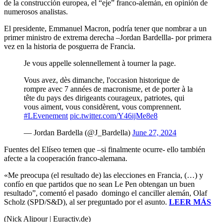
de la construcción europea, el “eje” franco-alemán, en opinión de
numerosos analistas.
El presidente, Emmanuel Macron, podría tener que nombrar a un
primer ministro de extrema derecha –Jordan Bardellla- por primera
vez en la historia de posguerra de Francia.
Je vous appelle solennellement à tourner la page.
Vous avez, dès dimanche, l'occasion historique de
rompre avec 7 années de macronisme, et de porter à la
tête du pays des dirigeants courageux, patriotes, qui
vous aiment, vous considèrent, vous comprennent.
#LEvenement
pic.twitter.com/Y46ijMe8e8
— Jordan Bardella (@J_Bardella)
June 27, 2024
Fuentes del Elíseo temen que –si finalmente ocurre- ello también
afecte a la cooperación franco-alemana.
«Me preocupa (el resultado de) las elecciones en Francia, (…) y
confío en que partidos que no sean Le Pen obtengan un buen
resultado”, comentó el pasado domingo el canciller alemán, Olaf
Scholz (SPD/S&D), al ser preguntado por el asunto.
LEER MÁS
(Nick Alipour | Euractiv.de)