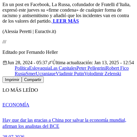
En un post en Facebook, La Russa, cofundador de Fratelli d’Italia,
expresó este jueves su «firme condena» de cualquier forma de
racismo y antisemitismo y añadió que los incidentes van en contra
de los valores del partido.
LEER MÁS
(Alessia Peretti | Euractiv.it)
///
Editado por Fernando Heller
Jun 28, 2024 - 05:37
Última actualización: Jan 13, 2025 - 12:54
Política
Eslovaquia
Las Capitales
Peter Pellegrini
Robert Fico
Rusia
Smer
Ucrania
ue
Vladimir Putin
Volodimir Zelenski
Imprimir
Compartir
LO MÁS LEÍDO
ECONOMÍA
Hay que dar las gracias a China por salvar la economía mundial,
afirman los analistas del BCE
28.07.2026