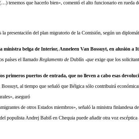
 (…) tenemos que hacerlo bien», comentó el alto funcionario en rueda de
s la presentación del plan migratorio de la Comisión, según un diplomá
 ministra belga de Interior, Anneleen Van Bossuyt, en alusión a It
s países el llamado
Reglamento de
Dublín
-que
exige que los solicitan
los primeros puertos de entrada, que no lleven a cabo esas devoluc
n Bossuyt, al tiempo que señaló que Bélgica sólo contribuirá económica
urales», aseguró
migrantes de otros Estados miembros», señaló la ministra finlandesa del
del populista Andrej Babiš en Chequia puede añadir otra voz escéptica al