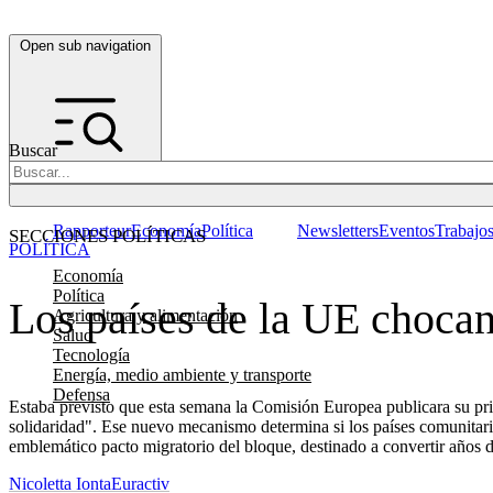
Open sub navigation
Buscar
Rapporteur
Economía
Política
Newsletters
Eventos
Trabajo
SECCIONES POLÍTICAS
POLÍTICA
Economía
Política
Los países de la UE chocan 
Agricultura y alimentación
Salud
Tecnología
Energía, medio ambiente y transporte
Defensa
Estaba previsto que esta semana la Comisión Europea publicara su pr
solidaridad". Ese nuevo mecanismo determina si los países comunitarios
emblemático pacto migratorio del bloque, destinado a convertir años de
Nicoletta Ionta
Euractiv