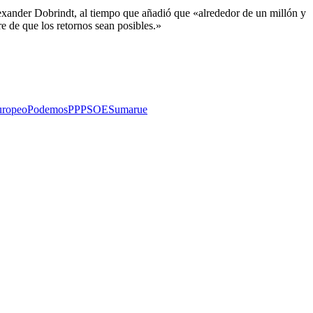
exander Dobrindt, al tiempo que añadió que «alrededor de un millón y
e de que los retornos sean posibles.»
uropeo
Podemos
PP
PSOE
Sumar
ue