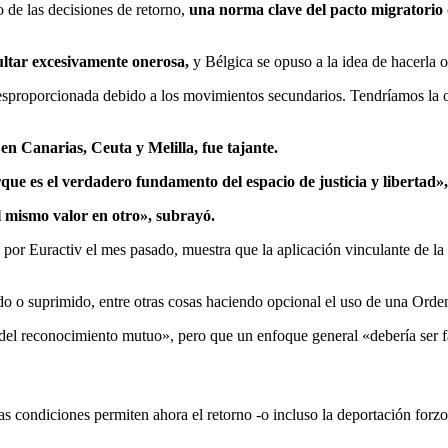
o de las decisiones de retorno,
una norma clave del pacto migratorio q
ultar excesivamente onerosa,
y Bélgica se opuso a la idea de hacerla o
esproporcionada debido a los movimientos secundarios. Tendríamos la ob
en Canarias, Ceuta y Melilla, fue tajante.
que es el verdadero fundamento del espacio de justicia y libertad»
l mismo valor en otro», subrayó.
por Euractiv el mes pasado, muestra que la aplicación vinculante de 
ado o suprimido, entre otras cosas haciendo opcional el uso de una Ord
 del reconocimiento mutuo», pero que un enfoque general «debería ser f
 las condiciones permiten ahora el retorno -o incluso la deportación fo