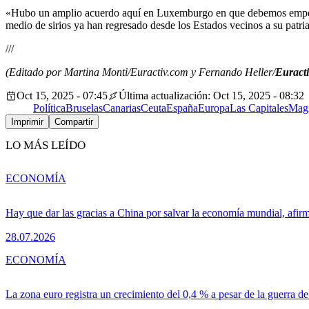
«Hubo un amplio acuerdo aquí en Luxemburgo en que debemos empezar c
medio de sirios ya han regresado desde los Estados vecinos a su patri
///
(Editado por Martina Monti/Euractiv.com y Fernando Heller/
Euracti
Oct 15, 2025 - 07:45
Última actualización: Oct 15, 2025 - 08:32
Política
Bruselas
Canarias
Ceuta
España
Europa
Las Capitales
Mag
Imprimir
Compartir
LO MÁS LEÍDO
ECONOMÍA
Hay que dar las gracias a China por salvar la economía mundial, afir
28.07.2026
ECONOMÍA
La zona euro registra un crecimiento del 0,4 % a pesar de la guerra de