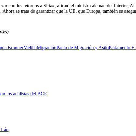
on los retornos a Siria», afirmó el ministro alemán del Interior, Al
a. Ahora se trata de garantizar que la UE, que Europa, también se asegur
v.es
)
nus Brunner
Melilla
Migración
Pacto de Migración y Asilo
Parlamento E
man los analistas del BCE
 Irán