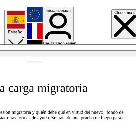
Iniciar sesión
Close menu
English
Español
Français
Has cerrado sesión.
Iniciar sesión
Modo oscuro
Deutsch
la carga migratoria
esión migratoria y quién debe qué en virtud del nuevo "fondo de
star otras formas de ayuda. Se trata de una prueba de fuego para el