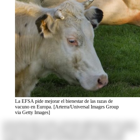
La EFSA pide mejorar el bienestar de las razas de
vacuno en Europa. [Arterra/Universal Images Group
via Getty Images]
Lorem ipsum dolor sit amet, consectetur adipisicing elit. Ab corporis
deserunt exercitationem in itaque rerum ullam voluptates. Asperiores
at consectetur dolores harum magnam maiores possimus quam
veniam voluptatum. Alias, iusto laudantium neque perspiciatis