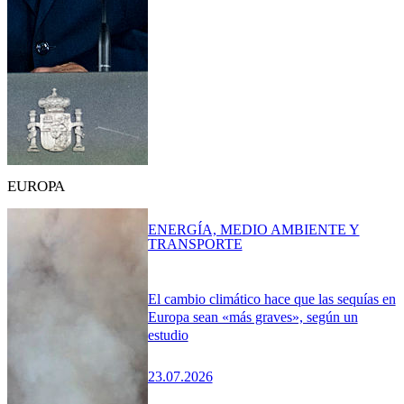
EUROPA
ENERGÍA, MEDIO AMBIENTE Y
TRANSPORTE
El cambio climático hace que las sequías en
Europa sean «más graves», según un
estudio
23.07.2026