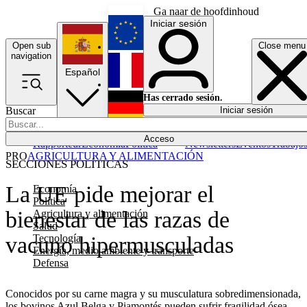
Ga naar de hoofdinhoud
Iniciar sesión
Open sub
Close menu
English
navigation
Español
Français
Has cerrado sesión.
Buscar
Iniciar sesión
Modo oscuro
Deutsch
Acceso
Rapporteur
Economía
Política
Newsletters
Eventos
Trabajo
PRO
AGRICULTURA Y ALIMENTACIÓN
SECCIONES POLÍTICAS
La UE pide mejorar el
Economía
Política
bienestar de las razas de
Agricultura y alimentación
Salud
Tecnología
vacuno hipermusculadas
Energía, medio ambiente y transporte
Defensa
Conocidos por su carne magra y su musculatura sobredimensionada,
los bovinos Azul Belga y Piamontés pueden sufrir fragilidad ósea,