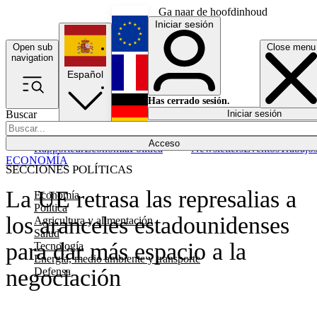
Ga naar de hoofdinhoud
Iniciar sesión
Open sub
Close menu
English
navigation
Español
Français
Has cerrado sesión.
Buscar
Iniciar sesión
Modo oscuro
Deutsch
Acceso
Rapporteur
Economía
Política
Newsletters
Eventos
Trabajo
ECONOMÍA
SECCIONES POLÍTICAS
La UE retrasa las represalias a
Economía
Política
los aranceles estadounidenses
Agricultura y alimentación
Salud
para dar más espacio a la
Tecnología
Energía, medio ambiente y transporte
negociación
Defensa