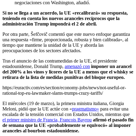
negociaciones con Washington, añadió.
Si no se llega a un acuerdo, la UE «recalibrará» su respuesta,
teniendo en cuenta los nuevos aranceles recíprocos que la
administración Trump impondrá el 2 de abril.
Por otra parte, Šefčovič comentó que este nuevo enfoque garantiza
una respuesta «firme, proporcionada, robusta y bien calibrada», al
tiempo que mantiene la unidad de la UE y aborda las
preocupaciones de los sectores afectados.
Tras el anuncio de las contramedidas de la UE, el presidente
estadounidense, Donald Trump,
amenazó con
imponer un arancel
del 200% a los vinos y licores de la UE a menos que el whisky se
retirara de la lista de medidas punitivas del bloque europeo.
https://euractiv.com/es/section/economy-jobs/news/not-useful-or-
rational-top-eu-lawmaker-slams-trumps-crazy-tariffs/
El miércoles (19 de marzo), la primera ministra italiana, Giorgia
Meloni, pidió que la UE actúe con «
pragmatismo»
para evitar una
escalada de la tensión comercial con Estados Unidos, mientras que
el primer ministro de Francia, François Bayrou
afirmó el pasado fin
de semana que la UE «probablemente se equivocó» al imponer
aranceles al bourbon estadounidense.