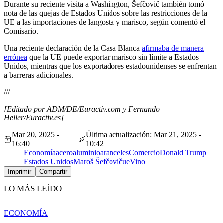
Durante su reciente visita a Washington, Šefčovič también tomó
nota de las quejas de Estados Unidos sobre las restricciones de la
UE a las importaciones de langosta y marisco, según comentó el
Comisario.
Una reciente declaración de la Casa Blanca
afirmaba de manera
errónea
que la UE puede exportar marisco sin límite a Estados
Unidos, mientras que los exportadores estadounidenses se enfrentan
a barreras adicionales.
///
[Editado por ADM/DE/Euractiv.com y Fernando
Heller/Euractiv.es]
Mar 20, 2025 -
Última actualización: Mar 21, 2025 -
16:40
10:42
Economía
acero
aluminio
aranceles
Comercio
Donald Trump
Estados Unidos
Maroš Šefčovič
ue
Vino
Imprimir
Compartir
LO MÁS LEÍDO
ECONOMÍA