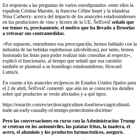
En respuesta a las preguntas de varios eurodiputados -entre ellos la
española Cristina Maestre, la francesa Céline Imart y la irlandesa
Nina Carberry- acerca del impacto de los aranceles estadounidenses
en los productores de vino y licores de la UE, Šefčovič
señaló que
ese temor es, precisamente, el motivo que ha llevado a Bruselas
a retrasar sus contramedidas
.
«Por supuesto, entendemos esa preocupación, hemos hablado con la
industria de las bebidas espirituosas (alcohólicas), por tanto, hemos
fusionado las listas para poder realizar más consultas al respecto»,
explicó el funcionario, al tiempo que señaló que esa cuestión
también se planteaó a su homólogo estadounidense, Howard
Lutnick.
En cuanto a los aranceles recíprocos de Estados Unidos fijados para
el 2 de abril, Šefčovič comentó que aún no se conocen los detalles
sobre qué productos se verán afectados y a qué tipos.
https://euractiv.com/es/section/agriculture-food/news/agricultural-
trade-an-early-casualty-of-trumps-protectionist-doctrine/
Pero las conversaciones en curso con la Administración Trump
se centran en los automóviles, las patatas fritas, la madera, el
acero, el aluminio y los productos farmacéuticos, aseguró.