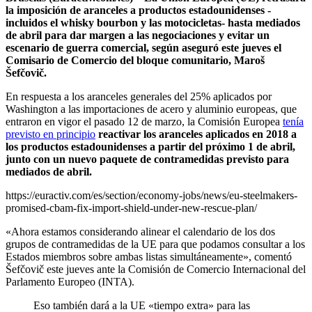
la imposición de aranceles a productos estadounidenses -
incluidos el whisky bourbon y las motocicletas- hasta mediados
de abril para dar margen a las negociaciones y evitar un
escenario de guerra comercial, según aseguró este jueves el
Comisario de Comercio del bloque comunitario, Maroš
Šefčovič.
En respuesta a los aranceles generales del 25% aplicados por
Washington a las importaciones de acero y aluminio europeas, que
entraron en vigor el pasado 12 de marzo, la Comisión Europea
tenía
previsto en principio
reactivar los aranceles aplicados en 2018 a
los productos estadounidenses a partir del próximo 1 de abril,
junto con un nuevo paquete de contramedidas previsto para
mediados de abril.
https://euractiv.com/es/section/economy-jobs/news/eu-steelmakers-
promised-cbam-fix-import-shield-under-new-rescue-plan/
«Ahora estamos considerando alinear el calendario de los dos
grupos de contramedidas de la UE para que podamos consultar a los
Estados miembros sobre ambas listas simultáneamente», comentó
Šefčovič este jueves ante la Comisión de Comercio Internacional del
Parlamento Europeo (INTA).
Eso también dará a la UE «tiempo extra» para las