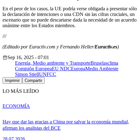
En el peor de los casos, la UE podría verse obligada a presentar sólo
la declaración de intenciones o una CDN sin las cifras cruciales, un
escenario que no puede descartarse dada la necesidad de un acuerdo
unánime entre los Estados miembros.
///
(Editado por Euractiv.com y Fernando Heller/
Euractiv.es
)
Sep 16, 2025 - 07:01
Energía, Medio ambiente y Transporte
Bruselas
clima
Comisión Europea
EU NDC
Europa
Medio Ambiente
Simon Stiell
UNFCC
Imprimir
Compartir
LO MÁS LEÍDO
ECONOMÍA
Hay que dar las gracias a China por salvar la economía mundial,
afirman los analistas del BCE
28.07.2026