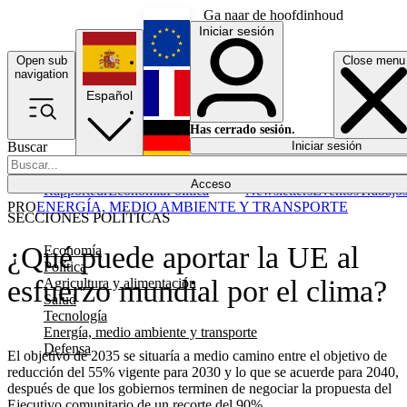
Ga naar de hoofdinhoud
Iniciar sesión
Open sub
Close menu
English
navigation
Español
Français
Has cerrado sesión.
Buscar
Iniciar sesión
Modo oscuro
Deutsch
Acceso
Rapporteur
Economía
Política
Newsletters
Eventos
Trabajo
PRO
ENERGÍA, MEDIO AMBIENTE Y TRANSPORTE
SECCIONES POLÍTICAS
¿Qué puede aportar la UE al
Economía
Política
esfuerzo mundial por el clima?
Agricultura y alimentación
Salud
Tecnología
Energía, medio ambiente y transporte
Defensa
El objetivo de 2035 se situaría a medio camino entre el objetivo de
reducción del 55% vigente para 2030 y lo que se acuerde para 2040,
después de que los gobiernos terminen de negociar la propuesta del
Ejecutivo comunitario de un recorte del 90%.