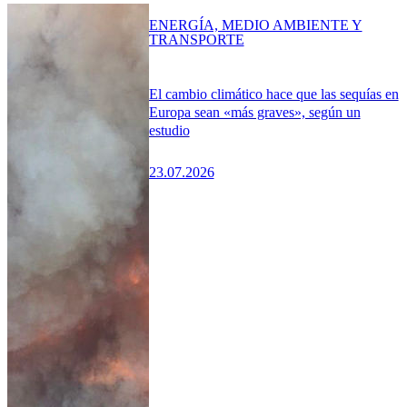
ENERGÍA, MEDIO AMBIENTE Y
TRANSPORTE
El cambio climático hace que las sequías en
Europa sean «más graves», según un
estudio
23.07.2026