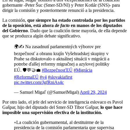
gobernante -Peter Šuc (Smer-SD/NI) y Peter Kotlár (SNS)- para
dirigir la comisión y posteriormente renunció a la presidencia.
La comisión,
que siempre ha estado controlada por los partidos
de la oposición, está ahora
de facto
en manos de los diputados
del Gobierno
. Dado que la coalición tiene mayoría, de ella depende
que se produzca algún debate significativo.
🌍✍️ Na zasadnutí parlamentných výborov pre
bezpečnosť a obranu krajín Vyšehradskej skupiny v
Prahe sa diskutovalo o aktuálnej situácii v migrácii a
potrebe ďalšej reformy migračnej a azylovej politiky
EÚ. 🛡️💬🤝💼
#BezpečnosťEÚ
#Migrácia
#ReformaEÚ
#v4
#slovakiafirst
pic.twitter.com/JgfRniAs4c
— Samuel Migaľ (@SamuelMigal)
April 29, 2024
Por otro lado, el jefe del servicio de inteligencia eslovaco es Pavol
Gašpar, hijo del diputado del Smer-SD Tibor Gašpar,
lo que hace
imposible una supervisión efectiva de la institución.
«La coalición gubernamental, al destituirme de la
presidencia de la comisión parlamentaria que supervisa