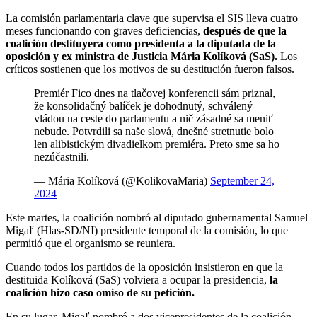
La comisión parlamentaria clave que supervisa el SIS lleva cuatro
meses funcionando con graves deficiencias,
después de que la
coalición destituyera como presidenta a la diputada de la
oposición y ex ministra de Justicia Mária Kolíková (SaS).
Los
críticos sostienen que los motivos de su destitución fueron falsos.
Premiér Fico dnes na tlačovej konferencii sám priznal,
že konsolidačný balíček je dohodnutý, schválený
vládou na ceste do parlamentu a nič zásadné sa meniť
nebude. Potvrdili sa naše slová, dnešné stretnutie bolo
len alibistickým divadielkom premiéra. Preto sme sa ho
nezúčastnili.
— Mária Kolíková (@KolikovaMaria)
September 24,
2024
Este martes, la coalición nombró al diputado gubernamental Samuel
Migaľ (Hlas-SD/NI) presidente temporal de la comisión, lo que
permitió que el organismo se reuniera.
Cuando todos los partidos de la oposición insistieron en que la
destituida Kolíková (SaS) volviera a ocupar la presidencia,
la
coalición hizo caso omiso de su petición.
En su lugar, Migaľ nombró a dos vicepresidentes de la coalición