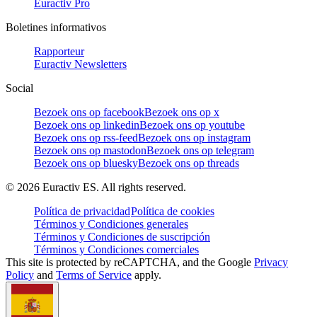
Euractiv Pro
Boletines informativos
Rapporteur
Euractiv Newsletters
Social
Bezoek ons op facebook
Bezoek ons op x
Bezoek ons op linkedin
Bezoek ons op youtube
Bezoek ons op rss-feed
Bezoek ons op instagram
Bezoek ons op mastodon
Bezoek ons op telegram
Bezoek ons op bluesky
Bezoek ons op threads
©
2026
Euractiv ES. All rights reserved.
Política de privacidad
Política de cookies
Términos y Condiciones generales
Términos y Condiciones de suscripción
Términos y Condiciones comerciales
This site is protected by reCAPTCHA, and the Google
Privacy
Policy
and
Terms of Service
apply.