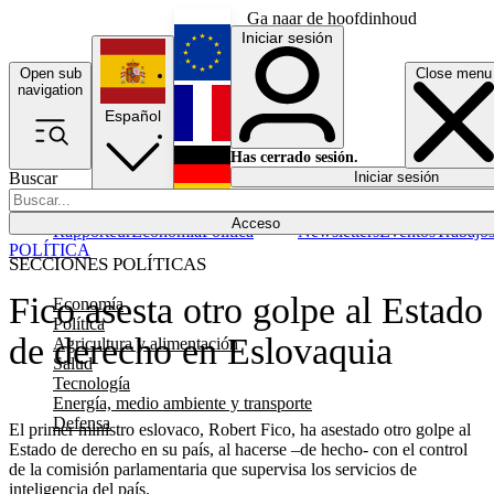
Ga naar de hoofdinhoud
Iniciar sesión
Open sub
Close menu
English
navigation
Español
Français
Has cerrado sesión.
Buscar
Iniciar sesión
Modo oscuro
Deutsch
Acceso
Rapporteur
Economía
Política
Newsletters
Eventos
Trabajo
POLÍTICA
SECCIONES POLÍTICAS
Fico asesta otro golpe al Estado
Economía
Política
de derecho en Eslovaquia
Agricultura y alimentación
Salud
Tecnología
Energía, medio ambiente y transporte
Defensa
El primer ministro eslovaco, Robert Fico, ha asestado otro golpe al
Estado de derecho en su país, al hacerse –de hecho- con el control
de la comisión parlamentaria que supervisa los servicios de
inteligencia del país.