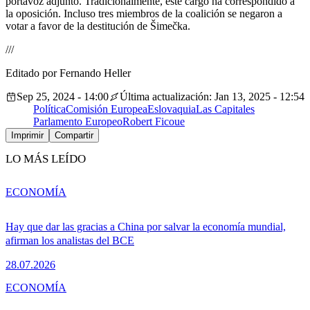
portavoz adjunto. Tradicionalmente, este cargo ha correspondido a
la oposición. Incluso tres miembros de la coalición se negaron a
votar a favor de la destitución de Šimečka.
///
Editado por Fernando Heller
Sep 25, 2024 - 14:00
Última actualización: Jan 13, 2025 - 12:54
Política
Comisión Europea
Eslovaquia
Las Capitales
Parlamento Europeo
Robert Fico
ue
Imprimir
Compartir
LO MÁS LEÍDO
ECONOMÍA
Hay que dar las gracias a China por salvar la economía mundial,
afirman los analistas del BCE
28.07.2026
ECONOMÍA