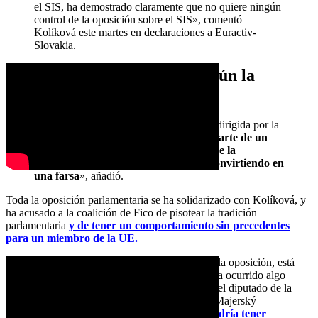
el SIS, ha demostrado claramente que no quiere ningún
control de la oposición sobre el SIS», comentó
Kolíková este martes en declaraciones a Euractiv-
Slovakia.
Una farsa de democracia, según la
oposición
«El hecho de que la comisión esté ahora dirigida por la
coalición, y no por la oposición,
forma parte de un
panorama más amplio que muestra que la
democracia en el Parlamento se está convirtiendo en
una farsa
», añadió.
Toda la oposición parlamentaria se ha solidarizado con Kolíková, y
ha acusado a la coalición de Fico de pisotear la tradición
parlamentaria
y de tener un comportamiento sin precedentes
para un miembro de la UE.
«La comisión, que debería estar controlada por la oposición, está
ahora en manos del Gobierno. No creo que haya ocurrido algo
similar nunca en ningún país de la UE», alertó el diputado de la
oposición y miembro de la comisión František Majerský
(KDH/PPE), al tiempo que advirtió que esto
podría tener