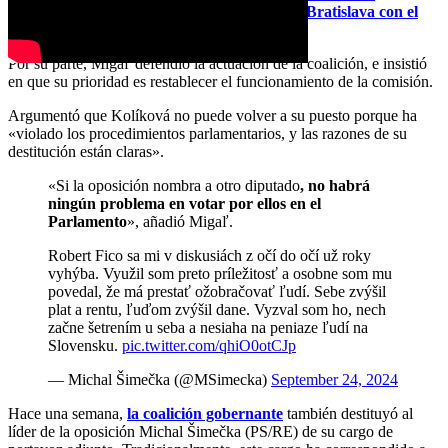
consecuencias negativas en las relaciones de Bratislava con el
resto de socios de la UE
.
Por su parte, Migaľ defendió la actuación de la coalición, e insistió
en que su prioridad es restablecer el funcionamiento de la comisión.
Argumentó que Kolíková no puede volver a su puesto porque ha
«violado los procedimientos parlamentarios, y las razones de su
destitución están claras».
«Si la oposición nombra a otro diputado
, no habrá
ningún problema en votar por ellos en el
Parlamento
», añadió Migaľ.
Robert Fico sa mi v diskusiách z očí do očí už roky
vyhýba. Využil som preto príležitosť a osobne som mu
povedal, že má prestať ožobračovať ľudí. Sebe zvýšil
plat a rentu, ľuďom zvýšil dane. Vyzval som ho, nech
začne šetrením u seba a nesiaha na peniaze ľudí na
Slovensku.
pic.twitter.com/qhiO0otCJp
— Michal Šimečka (@MSimecka)
September 24, 2024
Hace una semana,
la coalición gobernante
también destituyó al
líder de la oposición Michal Šimečka (PS/RE) de su cargo de