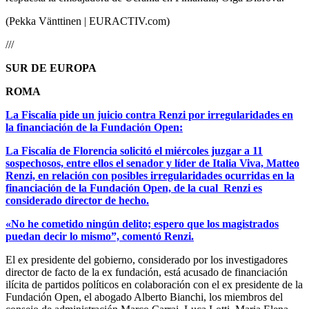
(Pekka Vänttinen | EURACTIV.com)
///
SUR DE EUROPA
ROMA
La Fiscalía pide un juicio contra Renzi por irregularidades en
la financiación de la Fundación Open:
La Fiscalía de Florencia solicitó el miércoles juzgar a 11
sospechosos, entre ellos el senador y líder de Italia Viva, Matteo
Renzi, en relación con posibles irregularidades ocurridas en la
financiación de la Fundación Open, de la cual Renzi es
considerado director de hecho.
«No he cometido ningún delito; espero que los magistrados
puedan decir lo mismo”, comentó Renzi.
El ex presidente del gobierno, considerado por los investigadores
director de facto de la ex fundación, está acusado de financiación
ilícita de partidos políticos en colaboración con el ex presidente de la
Fundación Open, el abogado Alberto Bianchi, los miembros del