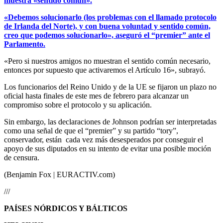
muestra «sentido común».
«Debemos solucionarlo (los problemas con el llamado protocolo
de Irlanda del Norte), y con buena voluntad y sentido común,
creo que podemos solucionarlo», aseguró el “premier” ante el
Parlamento.
«Pero si nuestros amigos no muestran el sentido común necesario,
entonces por supuesto que activaremos el Artículo 16», subrayó.
Los funcionarios del Reino Unido y de la UE se fijaron un plazo no
oficial hasta finales de este mes de febrero para alcanzar un
compromiso sobre el protocolo y su aplicación.
Sin embargo, las declaraciones de Johnson podrían ser interpretadas
como una señal de que el “premier” y su partido “tory”,
conservador, están cada vez más desesperados por conseguir el
apoyo de sus diputados en su intento de evitar una posible moción
de censura.
(Benjamin Fox | EURACTIV.com)
///
PAÍSES NÓRDICOS Y BÁLTICOS