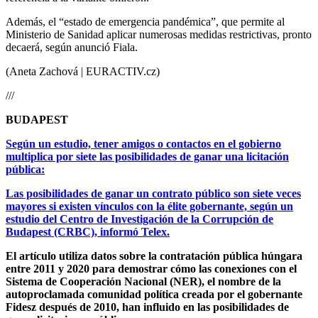
Además, el “estado de emergencia pandémica”, que permite al
Ministerio de Sanidad aplicar numerosas medidas restrictivas, pronto
decaerá, según anunció Fiala.
(Aneta Zachová | EURACTIV.cz)
///
BUDAPEST
Según un estudio, tener amigos o contactos en el gobierno
multiplica por siete las posibilidades de ganar una licitación
pública:
Las posibilidades de ganar un contrato público son siete veces
mayores si existen vínculos con la élite gobernante, según un
estudio del Centro de Investigación de la Corrupción de
Budapest (CRBC), informó Telex.
El artículo utiliza datos sobre la contratación pública húngara
entre 2011 y 2020 para demostrar cómo las conexiones con el
Sistema de Cooperación Nacional (NER), el nombre de la
autoproclamada comunidad política creada por el gobernante
Fidesz después de 2010, han influido en las posibilidades de