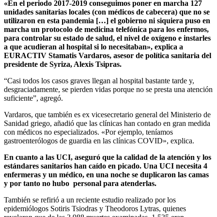
«En el periodo 2017-2019 conseguimos poner en marcha 127
unidades sanitarias locales (con médicos de cabecera) que no se
utilizaron en esta pandemia […] el gobierno ni siquiera puso en
marcha un protocolo de medicina telefónica para los enfermos,
para controlar su estado de salud, el nivel de oxígeno e instarles
a que acudieran al hospital si lo necesitaban», explica a
EURACTIV Stamatis Vardaros, asesor de política sanitaria del
presidente de Syriza, Alexis Tsipras.
“Casi todos los casos graves llegan al hospital bastante tarde y,
desgraciadamente, se pierden vidas porque no se presta una atención
suficiente”, agregó.
Vardaros, que también es ex vicesecretario general del Ministerio de
Sanidad griego, añadió que las clínicas han contado en gran medida
con médicos no especializados. «Por ejemplo, teníamos
gastroenterólogos de guardia en las clínicas COVID», explica.
En cuanto a las UCI, aseguró que la calidad de la atención y los
estándares sanitarios han caído en picado. Una UCI necesita 4
enfermeras y un médico, en una noche se duplicaron las camas
y por tanto no hubo personal para atenderlas.
También se refirió a un reciente estudio realizado por los
epidemiólogos Sotiris Tsiodras y Theodoros Lytras, quienes