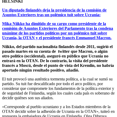
HELSINKI
Un diputado finlandés deja la presidencia de la comisión de
Asuntos Exteriores tras un polémico tuit sobre Ucrania:
Mika Niikko ha dimitido de su cargo como presidente de la
comisión de Asuntos Exteriores del Parlamento tras la condena
unánime de los partidos políticos por un polémico tuit sobre
Ucrania, la OTAN y el presidente francés Emmanuel Macron.
Niikko, del partido nacionalista finlandés desde 2011, sugirió el
pasado martes en su cuenta de twitter que Macron, o algún
otro político (occidental), aseguró en público que Ucrania no
entrará en la OTAN. De lo contrario, la visita del presidente
francés a Moscú, desde el punto de vista del Kremlin, no habría
aportado ningún resultado positivo, añadió.
El tuit provocó una auténtica tormenta política, a la cual se sumó su
partido. Su tuit fue descalificado por todo el arco político, por
considerar que compromete los fundamentos de la política exterior y
de seguridad de Finlandia, según los cuales cada país es soberano de
decidir quiénes son sus aliados.
«Corresponde al pueblo ucraniano y a los Estados miembros de la
OTAN decidir sobre la adhesión de Ucrania en la OTAN», tuiteó en
respuesta la embajadora de Ucrania en Finlandia, Olga Dibrova.