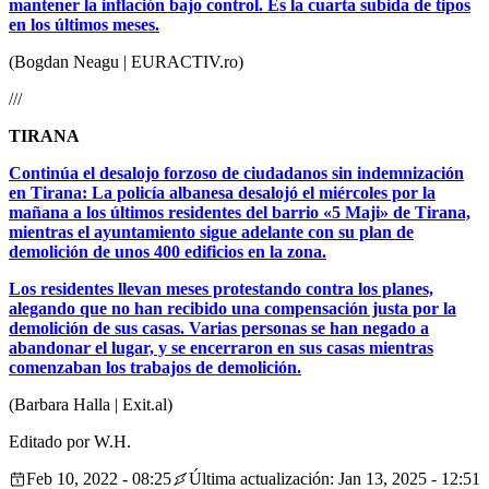
mantener la inflación bajo control. Es la cuarta subida de tipos
en los últimos meses.
(Bogdan Neagu | EURACTIV.ro)
///
TIRANA
Continúa el desalojo forzoso de ciudadanos sin indemnización
en Tirana: La policía albanesa desalojó el miércoles por la
mañana a los últimos residentes del barrio «5 Maji» de Tirana,
mientras el ayuntamiento sigue adelante con su plan de
demolición de unos 400 edificios en la zona.
Los residentes llevan meses protestando contra los planes,
alegando que no han recibido una compensación justa por la
demolición de sus casas. Varias personas se han negado a
abandonar el lugar, y se encerraron en sus casas mientras
comenzaban los trabajos de demolición.
(Barbara Halla | Exit.al)
Editado por W.H.
Feb 10, 2022 - 08:25
Última actualización: Jan 13, 2025 - 12:51