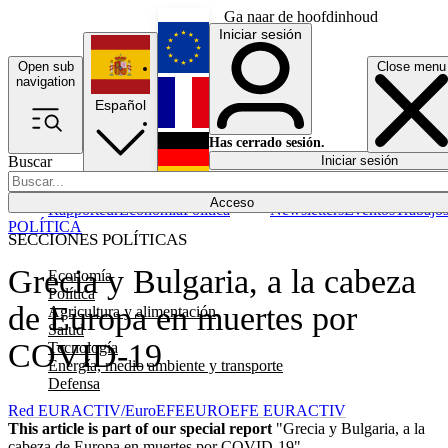
Ga naar de hoofdinhoud
Iniciar sesión
Open sub
Close menu
English
navigation
Español
Français
Has cerrado sesión.
Buscar
Iniciar sesión
Modo oscuro
Deutsch
Acceso
Rapporteur
Economía
Política
Newsletters
Eventos
Trabajo
POLÍTICA
SECCIONES POLÍTICAS
Grecia y Bulgaria, a la cabeza
Economía
Política
de Europa en muertes por
Agricultura y alimentación
Salud
COVID-19
Tecnología
Energía, medio ambiente y transporte
Defensa
Red EURACTIV/EuroEFE
EUROEFE EURACTIV
This article is part of our special report
"Grecia y Bulgaria, a la
cabeza de Europa en muertes por COVID-19"