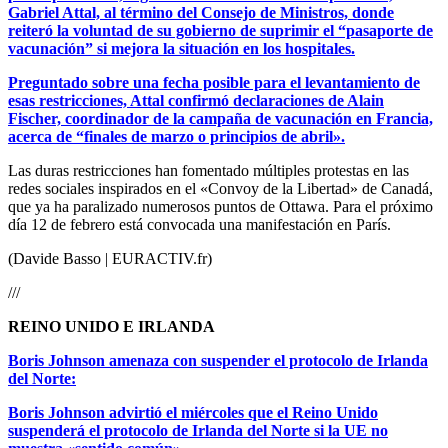
Gabriel Attal, al término del Consejo de Ministros, donde
reiteró la voluntad de su gobierno de suprimir el “pasaporte de
vacunación” si mejora la situación en los hospitales.
Preguntado sobre una fecha posible para el levantamiento de
esas restricciones, Attal confirmó declaraciones de Alain
Fischer, coordinador de la campaña de vacunación en Francia,
acerca de “finales de marzo o principios de abril».
Las duras restricciones han fomentado múltiples protestas en las
redes sociales inspirados en el «Convoy de la Libertad» de Canadá,
que ya ha paralizado numerosos puntos de Ottawa. Para el próximo
día 12 de febrero está convocada una manifestación en París.
(Davide Basso | EURACTIV.fr)
///
REINO UNIDO E IRLANDA
Boris Johnson amenaza con suspender el protocolo de Irlanda
del Norte:
Boris Johnson advirtió el miércoles que el Reino Unido
suspenderá el protocolo de Irlanda del Norte si la UE no