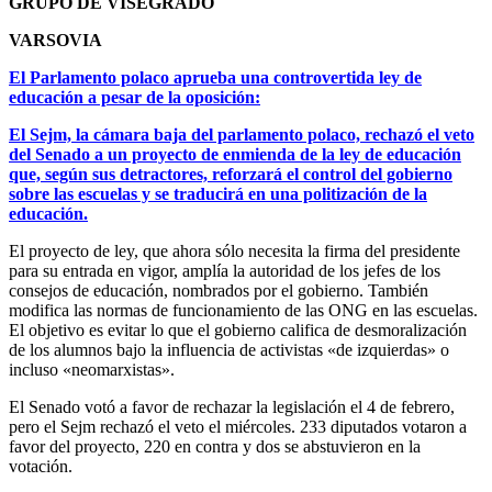
GRUPO DE VISEGRADO
VARSOVIA
El Parlamento polaco aprueba una controvertida ley de
educación a pesar de la oposición:
El Sejm, la cámara baja del parlamento polaco, rechazó el veto
del Senado a un proyecto de enmienda de la ley de educación
que, según sus detractores, reforzará el control del gobierno
sobre las escuelas y se traducirá en una politización de la
educación.
El proyecto de ley, que ahora sólo necesita la firma del presidente
para su entrada en vigor, amplía la autoridad de los jefes de los
consejos de educación, nombrados por el gobierno. También
modifica las normas de funcionamiento de las ONG en las escuelas.
El objetivo es evitar lo que el gobierno califica de desmoralización
de los alumnos bajo la influencia de activistas «de izquierdas» o
incluso «neomarxistas».
El Senado votó a favor de rechazar la legislación el 4 de febrero,
pero el Sejm rechazó el veto el miércoles. 233 diputados votaron a
favor del proyecto, 220 en contra y dos se abstuvieron en la
votación.