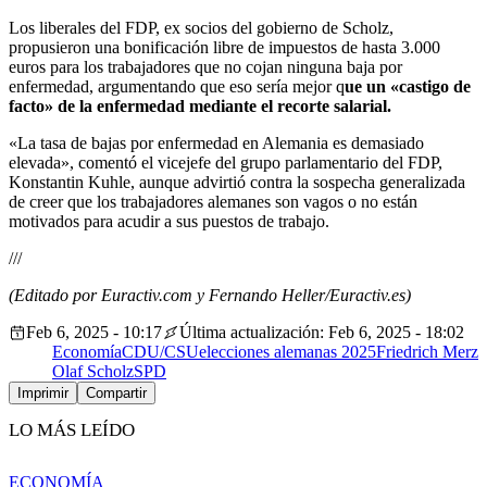
Los liberales del FDP, ex socios del gobierno de Scholz,
propusieron una bonificación libre de impuestos de hasta 3.000
euros para los trabajadores que no cojan ninguna baja por
enfermedad, argumentando que eso sería mejor q
ue un «castigo de
facto» de la enfermedad mediante el recorte salarial.
«La tasa de bajas por enfermedad en Alemania es demasiado
elevada», comentó el vicejefe del grupo parlamentario del FDP,
Konstantin Kuhle, aunque advirtió contra la sospecha generalizada
de creer que los trabajadores alemanes son vagos o no están
motivados para acudir a sus puestos de trabajo.
///
(Editado por Euractiv.com y Fernando Heller/Euractiv.es)
Feb 6, 2025 - 10:17
Última actualización: Feb 6, 2025 - 18:02
Economía
CDU/CSU
elecciones alemanas 2025
Friedrich Merz
Olaf Scholz
SPD
Imprimir
Compartir
LO MÁS LEÍDO
ECONOMÍA