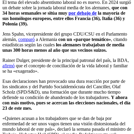
El tema del elevado absentismo laboral no es nuevo. En 2024 surgió
un debate sobre la jornada laboral media de los alemanes,
que con
34 horas semanales se sitúa muy
por debajo de
la mayoría de
sus homólogos europeos, entre ellos Francia (36), Italia (36) y
Polonia (39).
Jens Spahn, vicepresidente del grupo CDU/CSU en el Parlamento
alemán,
comparó
a Alemania
con un «parque temático»
, citando
estadísticas según las cuales
los alemanes trabajaban de media
unas 300 horas menos al año que sus vecinos suizos.
Rainer Dulger, presidente de la principal patronal del país, la BDA,
afirmó
que el concepto de conciliación de la vida laboral y familiar
se ha «exagerado».
Esas declaraciones han provocado una dura reacción por parte de
los sindicatos y del Partido Socialdemócrata del Canciller, Olaf
Scholz (SPD/S&D), una formación que durante mucho tiempo
defiende su condición de abanderado de los trabajadores.
Y ahora
con más motivo, pues se acercan las elecciones nacionales, el día
23 de este mes.
«Quienes acusan a los trabajadores que se dan de baja por
enfermedad de ser unos vagos tienen una visión distorsionada del
mundo laboral de este país», declaró la semana pasada el ministro de