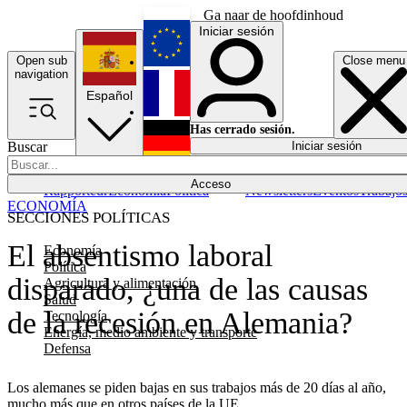
Ga naar de hoofdinhoud
Iniciar sesión
Open sub
Close menu
English
navigation
Español
Français
Has cerrado sesión.
Buscar
Iniciar sesión
Modo oscuro
Deutsch
Acceso
Rapporteur
Economía
Política
Newsletters
Eventos
Trabajo
ECONOMÍA
SECCIONES POLÍTICAS
El absentismo laboral
Economía
Política
disparado, ¿una de las causas
Agricultura y alimentación
Salud
de la recesión en Alemania?
Tecnología
Energía, medio ambiente y transporte
Defensa
Los alemanes se piden bajas en sus trabajos más de 20 días al año,
mucho más que en otros países de la UE