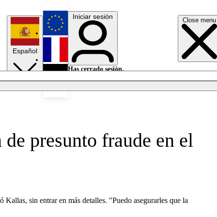
Iniciar sesión
Close menu
English
Español
Français
Has cerrado sesión.
Iniciar sesión
Modo oscuro
Deutsch
n de presunto fraude en el
ló Kallas, sin entrar en más detalles. "Puedo asegurarles que la