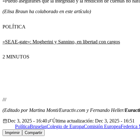
«Puedo asegurarles que la integridad y la rendición de cuentas no ha
(Elisa Braun ha colaborado en este artículo)
POLÍTICA
«SEAE-gate»: Mogherini y Sannino, en libertad con cargos
2 MINUTOS
///
(Editado por Martina Monti/Euractiv.com y Fernando Heller/
Euracti
Dec 3, 2025 - 16:40
Última actualización: Dec 3, 2025 - 16:51
Política
Bruselas
Colegio de Europa
Comisión Europea
Federica 
Imprimir
Compartir