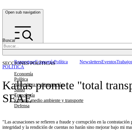
Open sub navigation
Buscar
Rapporteur
Economía
Política
Newsletters
Eventos
Trabajo
SECCIONES POLÍTICAS
POLÍTICA
Economía
Política
Kallas promete "total trans
Agricultura y alimentación
Salud
SEAE
Tecnología
Energía, medio ambiente y transporte
Defensa
"Las acusaciones se refieren a fraude y corrupción en la contratación p
integridad y la rendición de cuentas no harán sino mejorar bajo mi ma