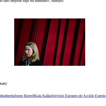
rán sino mejorar bajo mi mandato», subrayó.
v.es
)
Mogherini
Josep Borrell
Kaja Kallas
Servicio Europeo de Acción Exteri