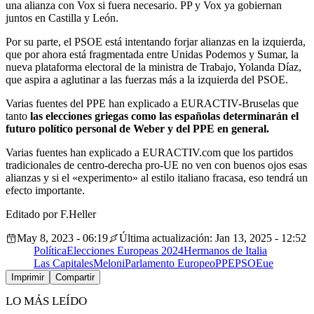
una alianza con Vox si fuera necesario. PP y Vox ya gobiernan
juntos en Castilla y León.
Por su parte, el PSOE está intentando forjar alianzas en la izquierda,
que por ahora está fragmentada entre Unidas Podemos y Sumar, la
nueva plataforma electoral de la ministra de Trabajo, Yolanda Díaz,
que aspira a aglutinar a las fuerzas más a la izquierda del PSOE.
Varias fuentes del PPE han explicado a EURACTIV-Bruselas que
tanto
las elecciones griegas como las españolas determinarán el
futuro político personal de Weber y del PPE en general.
Varias fuentes han explicado a EURACTIV.com que los partidos
tradicionales de centro-derecha pro-UE no ven con buenos ojos esas
alianzas y si el «experimento» al estilo italiano fracasa, eso tendrá un
efecto importante.
Editado por F.Heller
May 8, 2023 - 06:19
Última actualización: Jan 13, 2025 - 12:52
Política
Elecciones Europeas 2024
Hermanos de Italia
Las Capitales
Meloni
Parlamento Europeo
PPE
PSOE
ue
Imprimir
Compartir
LO MÁS LEÍDO