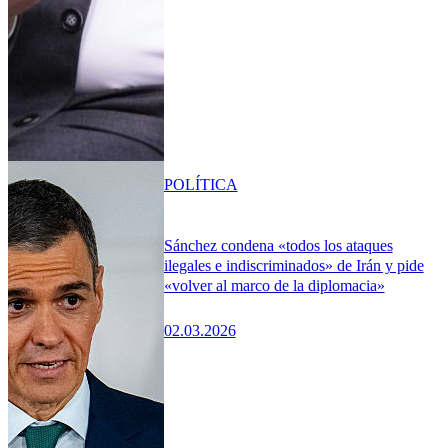
POLÍTICA
Sánchez condena «todos los ataques
ilegales e indiscriminados» de Irán y pide
«volver al marco de la diplomacia»
02.03.2026