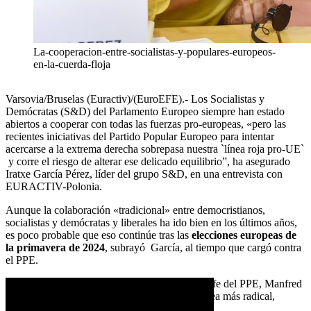
La-cooperacion-entre-socialistas-y-populares-europeos-
en-la-cuerda-floja
Varsovia/Bruselas (Euractiv)/(EuroEFE).- Los Socialistas y
Demócratas (S&D) del Parlamento Europeo siempre han estado
abiertos a cooperar con todas las fuerzas pro-europeas, «pero las
recientes iniciativas del Partido Popular Europeo para intentar
acercarse a la extrema derecha sobrepasa nuestra `línea roja pro-UE`
y corre el riesgo de alterar ese delicado equilibrio”, ha asegurado
Iratxe García Pérez, líder del grupo S&D, en una entrevista con
EURACTIV-Polonia.
Aunque la colaboración «tradicional» entre democristianos,
socialistas y demócratas y liberales ha ido bien en los últimos años,
es poco probable que eso continúe tras las
elecciones europeas de
la primavera de 2024
, subrayó García, al tiempo que cargó contra
el PPE.
Preguntada por sus recientes críticas al actual jefe del PPE, Manfred
Weber, por buscar alianzas en la derecha europea más radical,
García Pérez fue tajante.