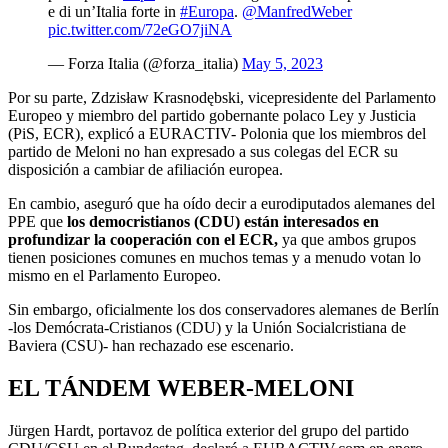
e di un’Italia forte in
#Europa
.
@ManfredWeber
pic.twitter.com/72eGO7jiNA
— Forza Italia (@forza_italia)
May 5, 2023
Por su parte, Zdzisław Krasnodębski, vicepresidente del Parlamento
Europeo y miembro del partido gobernante polaco Ley y Justicia
(PiS, ECR), explicó a EURACTIV- Polonia que los miembros del
partido de Meloni no han expresado a sus colegas del ECR su
disposición a cambiar de afiliación europea.
En cambio, aseguró que ha oído decir a eurodiputados alemanes del
PPE que
los democristianos (CDU) están interesados en
profundizar la cooperación con el ECR,
ya que ambos grupos
tienen posiciones comunes en muchos temas y a menudo votan lo
mismo en el Parlamento Europeo.
Sin embargo, oficialmente los dos conservadores alemanes de Berlín
-los Demócrata-Cristianos (CDU) y la Unión Socialcristiana de
Baviera (CSU)- han rechazado ese escenario.
EL TÁNDEM WEBER-MELONI
Jürgen Hardt, portavoz de política exterior del grupo del partido