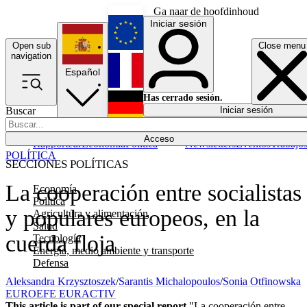
Ga naar de hoofdinhoud
Iniciar sesión
Open sub
Close menu
English
navigation
Español
Français
Has cerrado sesión.
Buscar
Iniciar sesión
Modo oscuro
Deutsch
Acceso
Rapporteur
Economía
Política
Newsletters
Eventos
Trabajo
POLÍTICA
SECCIONES POLÍTICAS
La cooperación entre socialistas
Economía
Política
y populares europeos, en la
Agricultura y alimentación
Salud
cuerda floja
Tecnología
Energía, medio ambiente y transporte
Defensa
Aleksandra Krzysztoszek
/
Sarantis Michalopoulos
/
Sonia Otfinowska
EUROEFE EURACTIV
This article is part of our special report
"La cooperación entre