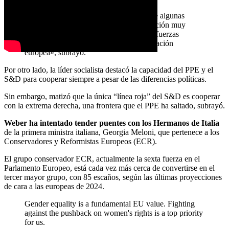
«Si esta alianza está en peligro, es porque algunas
personas se están moviendo en una dirección muy
peligrosa: hacia la extrema derecha y las fuerzas
políticas que no están a favor de la integración
europea», subrayó.
Por otro lado, la líder socialista destacó la capacidad del PPE y el
S&D para cooperar siempre a pesar de las diferencias políticas.
Sin embargo, matizó que la única “línea roja” del S&D es cooperar
con la extrema derecha, una frontera que el PPE ha saltado, subrayó.
Weber ha intentado tender puentes con los Hermanos de Italia
de la primera ministra italiana, Georgia Meloni, que pertenece a los
Conservadores y Reformistas Europeos (ECR).
El grupo conservador ECR, actualmente la sexta fuerza en el
Parlamento Europeo, está cada vez más cerca de convertirse en el
tercer mayor grupo, con 85 escaños, según las últimas proyecciones
de cara a las europeas de 2024.
Gender equality is a fundamental EU value. Fighting
against the pushback on women's rights is a top priority
for us.