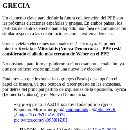
GRECIA
Un elemento clave para definir la futura colaboración del PPE son
las próximas elecciones españolas y griegas. En ambos países, los
partidos de centro-derecha han adoptado una línea de comunicación
similar respecto a las colaboraciones con la extrema derecha.
Grecia celebra elecciones nacionales el 21 de mayo. El primer
ministro
Kyriakos Mitsotakis (Nueva Democracia – PPE) está
considerado el aliado más cercano de Weber en el PPE.
No obstante, para formar gobierno será necesaria una coalición, ya
que por primera vez se aplicará una nueva ley electoral.
Está previsto que los socialistas griegos (Pasok) desempeñen el
papel de bisagra, ya que ocupan el tercer puesto en las encuestas,
por detrás del principal partido de izquierdas de la oposición, Syriza
(Izquierda Unitaria), y de Nueva Democracia.
«Εμμονή με το ΠΑΣΟΚ και τον Πρόεδρό του έχει ο
Κυριάκος Μητσοτάκης».
@pandoudonis
->
@SkaitvGR
🔗
https://t.co/WUpA6alO5k
pic.twitter.com/yk0958HZJH
— ΠΑΣΟΚ – Κίνημα Αλλαγής (@pasok)
May 7, 2023