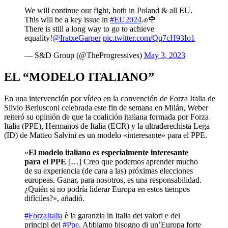
We will continue our fight, both in Poland & all EU.
This will be a key issue in
#EU2024
.✊🌹
There is still a long way to go to achieve
equality!
@IratxeGarper
pic.twitter.com/Qq7cH93Io1
— S&D Group (@TheProgressives)
May 3, 2023
EL “MODELO ITALIANO”
En una intervención por vídeo en la convención de Forza Italia de
Silvio Berlusconi celebrada este fin de semana en Milán, Weber
reiteró su opinión de que la coalición italiana formada por Forza
Italia (PPE), Hermanos de Italia (ECR) y la ultraderechista Lega
(ID) de Matteo Salvini es un modelo «interesante» para el PPE.
«
El modelo italiano es especialmente interesante
para el PPE
[…] Creo que podemos aprender mucho
de su experiencia (de cara a las) próximas elecciones
europeas. Ganar, para nosotros, es una responsabilidad.
¿Quién si no podría liderar Europa en estos tiempos
difíciles?», añadió.
#ForzaItalia
è la garanzia in Italia dei valori e dei
principi del
#Ppe
. Abbiamo bisogno di un’Europa forte