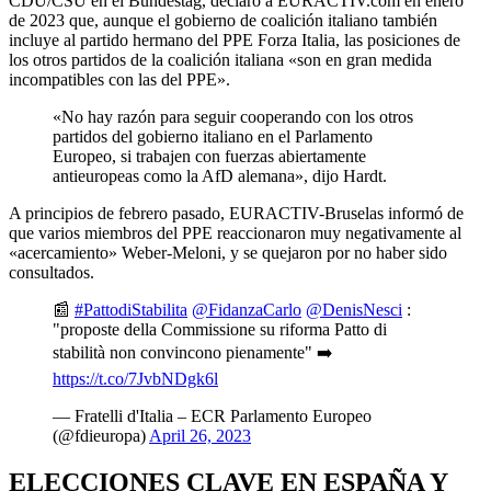
CDU/CSU en el Bundestag, declaró a EURACTIV.com en enero
de 2023 que, aunque el gobierno de coalición italiano también
incluye al partido hermano del PPE Forza Italia, las posiciones de
los otros partidos de la coalición italiana «son en gran medida
incompatibles con las del PPE».
«No hay razón para seguir cooperando con los otros
partidos del gobierno italiano en el Parlamento
Europeo, si trabajen con fuerzas abiertamente
antieuropeas como la AfD alemana», dijo Hardt.
A principios de febrero pasado, EURACTIV-Bruselas informó de
que varios miembros del PPE reaccionaron muy negativamente al
«acercamiento» Weber-Meloni, y se quejaron por no haber sido
consultados.
📰
#PattodiStabilita
@FidanzaCarlo
@DenisNesci
:
"proposte della Commissione su riforma Patto di
stabilità non convincono pienamente" ➡️
https://t.co/7JvbNDgk6l
— Fratelli d'Italia – ECR Parlamento Europeo
(@fdieuropa)
April 26, 2023
ELECCIONES CLAVE EN ESPAÑA Y