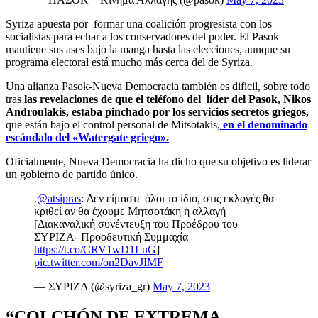
Syriza apuesta por formar una coalición progresista con los
socialistas para echar a los conservadores del poder. El Pasok
mantiene sus ases bajo la manga hasta las elecciones, aunque su
programa electoral está mucho más cerca del de Syriza.
Una alianza Pasok-Nueva Democracia también es difícil, sobre todo
tras
las revelaciones de que el teléfono del líder del Pasok, Nikos
Androulakis, estaba pinchado por los servicios secretos griegos,
que están bajo el control personal de Mitsotakis,
en el denominado
escándalo del «Watergate griego».
Oficialmente, Nueva Democracia ha dicho que su objetivo es liderar
un gobierno de partido único.
.
@atsipras
: Δεν είμαστε όλοι το ίδιο, στις εκλογές θα
κριθεί αν θα έχουμε Μητσοτάκη ή αλλαγή
[Διακαναλική συνέντευξη του Προέδρου του
ΣΥΡΙΖΑ- Προοδευτική Συμμαχία –
https://t.co/CRV1wD1LuG
]
pic.twitter.com/on2DavJIMF
— ΣΥΡΙΖΑ (@syriza_gr)
May 7, 2023
“COLCHÓN DE EXTREMA