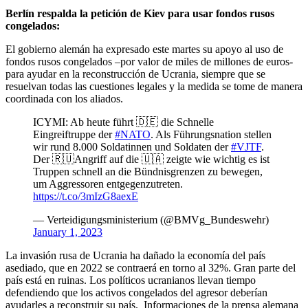
Berlín respalda la petición de Kiev para usar fondos rusos
congelados:
El gobierno alemán ha expresado este martes su apoyo al uso de
fondos rusos congelados –por valor de miles de millones de euros-
para ayudar en la reconstrucción de Ucrania, siempre que se
resuelvan todas las cuestiones legales y la medida se tome de manera
coordinada con los aliados.
ICYMI: Ab heute führt 🇩🇪 die Schnelle
Eingreiftruppe der
#NATO
. Als Führungsnation stellen
wir rund 8.000 Soldatinnen und Soldaten der
#VJTF
.
Der 🇷🇺Angriff auf die 🇺🇦 zeigte wie wichtig es ist
Truppen schnell an die Bündnisgrenzen zu bewegen,
um Aggressoren entgegenzutreten.
https://t.co/3mIzG8aexE
— Verteidigungsministerium (@BMVg_Bundeswehr)
January 1, 2023
La invasión rusa de Ucrania ha dañado la economía del país
asediado, que en 2022 se contraerá en torno al 32%. Gran parte del
país está en ruinas. Los políticos ucranianos llevan tiempo
defendiendo que los activos congelados del agresor deberían
ayudarles a reconstruir su país. Informaciones de la prensa alemana