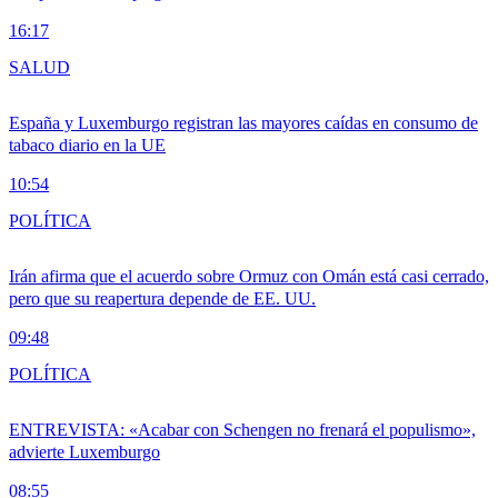
16:17
SALUD
España y Luxemburgo registran las mayores caídas en consumo de
tabaco diario en la UE
10:54
POLÍTICA
Irán afirma que el acuerdo sobre Ormuz con Omán está casi cerrado,
pero que su reapertura depende de EE. UU.
09:48
POLÍTICA
ENTREVISTA: «Acabar con Schengen no frenará el populismo»,
advierte Luxemburgo
08:55