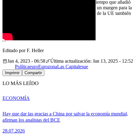
aplicara en su totalidad», comentó Varadkar, al tiempo que añadió
que ello le da motivos para creer que queda aún un margen para la
flexibilidad y el cambio, y que los negociadores de la UE también
comparten esa opinión.
LEER MÁS
(Molly Killeen | EURACTIV.com)
///
Editado por F. Heller
Jan 4, 2023 - 06:58
Última actualización: Jan 13, 2025 - 12:52
Política
euro
Eurozona
Las Capitales
ue
Imprimir
Compartir
LO MÁS LEÍDO
ECONOMÍA
Hay que dar las gracias a China por salvar la economía mundial,
afirman los analistas del BCE
28.07.2026