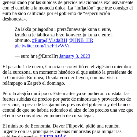
generalizado por las subidas de precios relacionadas exclusivamente
con el cambio a la moneda única. La “inflación” que trae consigo el
euro ha sido calificada por el gobierno de “especulación
deshonesta».
Za lakšu prilagodbu i preračunavanje kuna u eure,
izrađena je tablica za brzu konverziju kuna u eure i
obrnuto.
#Euro
@VladaRH
@HNB_HR
pic.twitter.com/TzcFrIvWVn
— euro.hr (@EuroHr)
January 3, 2023
El pasado 1 de enero, Croacia se convirtió en el vigésimo miembro
de la eurozona, un momento histórico al que asistió la presidenta de
la Comisión Europea, Ursula von der Leyen, con una visita
relámpago a Zagreb el domingo.
Pero la alegría duró poco. Este martes ya se pudieron constatar las
fuertes subidas de precios por parte de minoristas y proveedores de
servicios, a pesar de las garantías previas del gobierno y del banco
central de que no habría redondeo al alza de los precios una vez que
el euro se convirtiera en moneda de curso legal.
El ministro de Economía, Davor Filipović, pidió una reunión
urgente con las principales cadenas minoristas para mitigar las
subidas de precios.
LEER MÁS