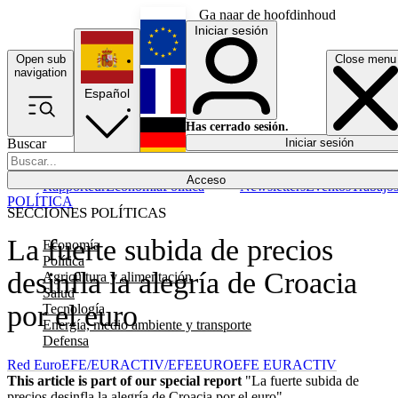
Ga naar de hoofdinhoud
Iniciar sesión
Open sub
Close menu
English
navigation
Español
Français
Has cerrado sesión.
Buscar
Iniciar sesión
Modo oscuro
Deutsch
Acceso
Rapporteur
Economía
Política
Newsletters
Eventos
Trabajo
POLÍTICA
SECCIONES POLÍTICAS
La fuerte subida de precios
Economía
Política
desinfla la alegría de Croacia
Agricultura y alimentación
Salud
por el euro
Tecnología
Energía, medio ambiente y transporte
Defensa
Red EuroEFE/EURACTIV/EFE
EUROEFE EURACTIV
This article is part of our special report
"La fuerte subida de
precios desinfla la alegría de Croacia por el euro"