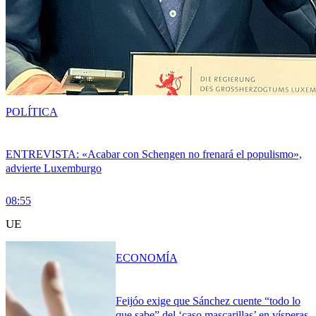
POLÍTICA
ENTREVISTA: «Acabar con Schengen no frenará el populismo»,
advierte Luxemburgo
08:55
UE
ECONOMÍA
Feijóo exige que Sánchez cuente “todo lo
que sabe” del ‘caso mascarillas’ en vísperas