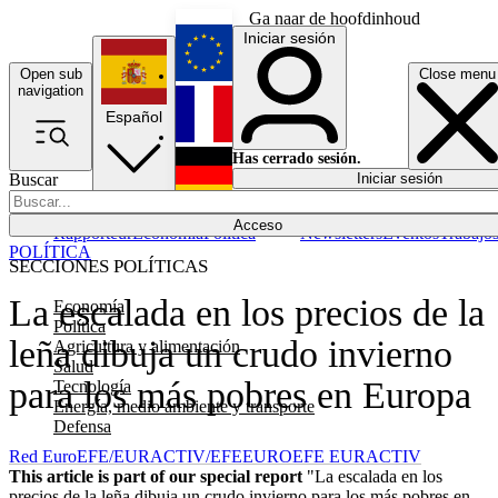
Ga naar de hoofdinhoud
Iniciar sesión
Open sub
Close menu
English
navigation
Español
Français
Has cerrado sesión.
Buscar
Iniciar sesión
Modo oscuro
Deutsch
Acceso
Rapporteur
Economía
Política
Newsletters
Eventos
Trabajo
POLÍTICA
SECCIONES POLÍTICAS
La escalada en los precios de la
Economía
Política
leña dibuja un crudo invierno
Agricultura y alimentación
Salud
para los más pobres en Europa
Tecnología
Energía, medio ambiente y transporte
Defensa
Red EuroEFE/EURACTIV/EFE
EUROEFE EURACTIV
This article is part of our special report
"La escalada en los
precios de la leña dibuja un crudo invierno para los más pobres en