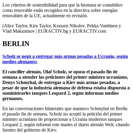
Los criterios de sostenibilidad para que la biomasa se contabilice
como renovable están recogidos en la directiva sobre energías
renovables de la UE, actualmente en revisión.
(Alice Taylor, Kira Taylor, Krassen Nikolov, Pekka Vanttinen y
Vlad Makszimov | EURACTIV.bg y EURACTIV.com
BERLIN
Scholz se negó a entregar más armas pesadas a Ucrania, según
medios alemanes:
El canciller alemán, Olaf Scholz, se opuso el pasado fin de
semana a atender las peticiones del primer ministro ucraniano,
Denys Schmyhal, de entregar a Kiev más armas pesadas, a
pesar de que la industria alemana de defensa estaba dispuesta a
suministrarles tanques Leopard 2, según informan medios
germanos.
En las conversaciones bilaterales que mantuvo Schmyhal en Berlín
el pasado fin de semana, Scholz no aceptó la petición del primer
ministro ucraniano de proporcionar a Ucrania modernos tanques
Leopard 2, según informó este martes el diario alemán Welt, citando
fuentes del gobierno de Kiev.