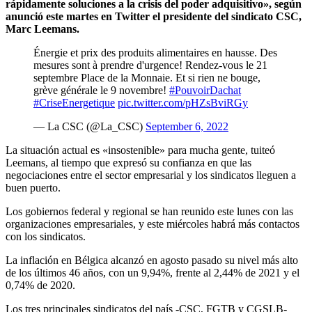
rápidamente soluciones a la crisis del poder adquisitivo», según
anunció este martes en Twitter el presidente del sindicato CSC,
Marc Leemans.
Énergie et prix des produits alimentaires en hausse. Des
mesures sont à prendre d'urgence! Rendez-vous le 21
septembre Place de la Monnaie. Et si rien ne bouge,
grève générale le 9 novembre!
#PouvoirDachat
#CriseEnergetique
pic.twitter.com/pHZsBviRGy
— La CSC (@La_CSC)
September 6, 2022
La situación actual es «insostenible» para mucha gente, tuiteó
Leemans, al tiempo que expresó su confianza en que las
negociaciones entre el sector empresarial y los sindicatos lleguen a
buen puerto.
Los gobiernos federal y regional se han reunido este lunes con las
organizaciones empresariales, y este miércoles habrá más contactos
con los sindicatos.
La inflación en Bélgica alcanzó en agosto pasado su nivel más alto
de los últimos 46 años, con un 9,94%, frente al 2,44% de 2021 y el
0,74% de 2020.
Los tres principales sindicatos del país -CSC, FGTB y CGSLB-