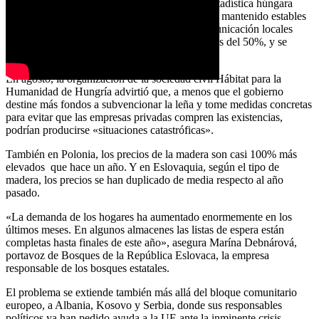
Y, aunque los últimos datos de la Oficina de Estadística húngara
(KSH) indican que los precios de la leña se han mantenido estables
durante la invasión de Ucrania, medios de comunicación locales
informan de escasez y subidas de precios de más del 50%, y se
prevén más incrementos de precios.
En agosto, la organización de la sociedad civil Hábitat para la
Humanidad de Hungría advirtió que, a menos que el gobierno
destine más fondos a subvencionar la leña y tome medidas concretas
para evitar que las empresas privadas compren las existencias,
podrían producirse «situaciones catastróficas».
También en Polonia, los precios de la madera son casi 100% más
elevados que hace un año. Y en Eslovaquia, según el tipo de
madera, los precios se han duplicado de media respecto al año
pasado.
«La demanda de los hogares ha aumentado enormemente en los
últimos meses. En algunos almacenes las listas de espera están
completas hasta finales de este año», asegura Marína Debnárová,
portavoz de Bosques de la República Eslovaca, la empresa
responsable de los bosques estatales.
El problema se extiende también más allá del bloque comunitario
europeo, a Albania, Kosovo y Serbia, donde sus responsables
políticos ya han pedido ayuda a la UE ante la inminente crisis