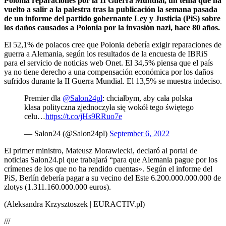
Polonia reparaciones por la II Guerra Mundial, un tema que ha
vuelto a salir a la palestra tras la publicación la semana pasada
de un informe del partido gobernante Ley y Justicia (PiS) sobre
los daños causados a Polonia por la invasión nazi, hace 80 años.
El 52,1% de polacos cree que Polonia debería exigir reparaciones de
guerra a Alemania, según los resultados de la encuesta de IBRiS
para el servicio de noticias web Onet. El 34,5% piensa que el país
ya no tiene derecho a una compensación económica por los daños
sufridos durante la II Guerra Mundial. El 13,5% se muestra indeciso.
Premier dla
@Salon24pl
: chciałbym, aby cała polska
klasa polityczna zjednoczyła się wokół tego świętego
celu…
https://t.co/jHs9RRuo7e
— Salon24 (@Salon24pl)
September 6, 2022
El primer ministro, Mateusz Morawiecki, declaró al portal de
noticias Salon24.pl que trabajará “para que Alemania pague por los
crímenes de los que no ha rendido cuentas». Según el informe del
PiS, Berlín debería pagar a su vecino del Este 6.200.000.000.000 de
zlotys (1.311.160.000.000 euros).
(Aleksandra Krzysztoszek | EURACTIV.pl)
///