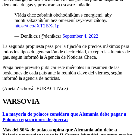
demanda de gas y provocar su escasez, añadió.
Vláda chce zabránit obchodníkům s energiemi, aby
mohli zákazníkům bez omezení zvyšovat zálohy.
https://t.co/jXT2BXa1pj
— Deník.cz (@denikcz)
September 4, 2022
La segunda propuesta pasa por la fijación de precios máximos para
todos los tipos de generación de electricidad, excepto las fuentes de
gas, según informó la Agencia de Noticias Checa.
Praga tiene previsto publicar este miércoles un resumen de las
posiciones de cada país ante la reunión clave del viernes, según
informó la agencia de noticias.
(Aneta Zachová | EURACTIV.cz)
VARSOVIA
La mayoría de polacos considera que Alemania debe pagar a
Polonia reparaciones de guerra:
Más del 50% de polacos opina que Alemania aún debe a