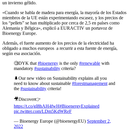
un invierno gélido.
«Cuando se habla de madera para energía, la mayoría de los Estados
miembros de la UE están experimentando escasez, y los precios de
los “pellets” se han multiplicado por cerca de 2,5 en países como
Alemania y Bélgica», explicó a EURACTIV un portavoz de
Bioenergy Europe.
Además, el fuerte aumento de los precios de la electricidad ha
obligado a muchos europeos a recurrir a esta fuente de energía,
según esa asociación.
🧐DYK that
#bioenergy
is the only
#renewable
with
mandatory
#sustainability
criteria?
🌲Our new video on Sustainability explains all you
need to know about sustainable
#forestmanagement
and
the
#sustainability
criteria!
🎥Discover👉
https://t.co/gI8hAH4fwH
#BioenergyExplained
pic.twitter.com/LDm5KdWReF
— Bioenergy Europe (@bioenergyEU)
September 2,
2022