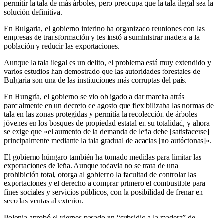
permitir la tala de más árboles, pero preocupa que la tala ilegal sea la
solución definitiva.
En Bulgaria, el gobierno interino ha organizado reuniones con las
empresas de transformación y les instó a suministrar madera a la
población y reducir las exportaciones.
Aunque la tala ilegal es un delito, el problema está muy extendido y
varios estudios han demostrado que las autoridades forestales de
Bulgaria son una de las instituciones más corruptas del país.
En Hungría, el gobierno se vio obligado a dar marcha atrás
parcialmente en un decreto de agosto que flexibilizaba las normas de
tala en las zonas protegidas y permitía la recolección de árboles
jóvenes en los bosques de propiedad estatal en su totalidad, y ahora
se exige que «el aumento de la demanda de leña debe [satisfacerse]
principalmente mediante la tala gradual de acacias [no autóctonas]».
El gobierno húngaro también ha tomado medidas para limitar las
exportaciones de leña. Aunque todavía no se trata de una
prohibición total, otorga al gobierno la facultad de controlar las
exportaciones y el derecho a comprar primero el combustible para
fines sociales y servicios públicos, con la posibilidad de frenar en
seco las ventas al exterior.
Polonia aprobó el viernes pasado un “subsidio a la madera” de