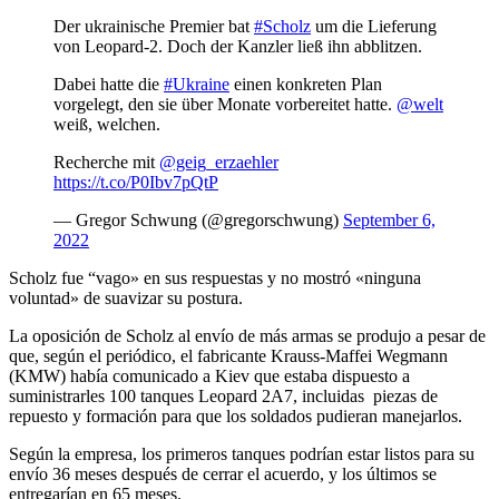
Der ukrainische Premier bat
#Scholz
um die Lieferung
von Leopard-2. Doch der Kanzler ließ ihn abblitzen.
Dabei hatte die
#Ukraine
einen konkreten Plan
vorgelegt, den sie über Monate vorbereitet hatte.
@welt
weiß, welchen.
Recherche mit
@geig_erzaehler
https://t.co/P0Ibv7pQtP
— Gregor Schwung (@gregorschwung)
September 6,
2022
Scholz fue “vago» en sus respuestas y no mostró «ninguna
voluntad» de suavizar su postura.
La oposición de Scholz al envío de más armas se produjo a pesar de
que, según el periódico, el fabricante Krauss-Maffei Wegmann
(KMW) había comunicado a Kiev que estaba dispuesto a
suministrarles 100 tanques Leopard 2A7, incluidas piezas de
repuesto y formación para que los soldados pudieran manejarlos.
Según la empresa, los primeros tanques podrían estar listos para su
envío 36 meses después de cerrar el acuerdo, y los últimos se
entregarían en 65 meses.