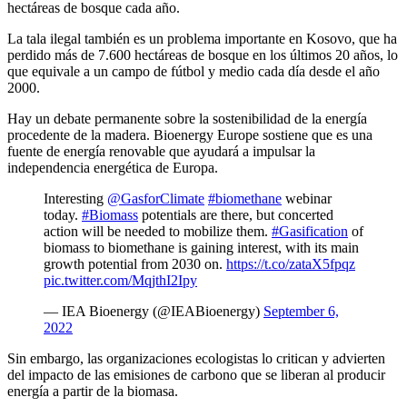
hectáreas de bosque cada año.
La tala ilegal también es un problema importante en Kosovo, que ha
perdido más de 7.600 hectáreas de bosque en los últimos 20 años, lo
que equivale a un campo de fútbol y medio cada día desde el año
2000.
Hay un debate permanente sobre la sostenibilidad de la energía
procedente de la madera. Bioenergy Europe sostiene que es una
fuente de energía renovable que ayudará a impulsar la
independencia energética de Europa.
Interesting
@GasforClimate
#biomethane
webinar
today.
#Biomass
potentials are there, but concerted
action will be needed to mobilize them.
#Gasification
of
biomass to biomethane is gaining interest, with its main
growth potential from 2030 on.
https://t.co/zataX5fpqz
pic.twitter.com/MqjthI2Ipy
— IEA Bioenergy (@IEABioenergy)
September 6,
2022
Sin embargo, las organizaciones ecologistas lo critican y advierten
del impacto de las emisiones de carbono que se liberan al producir
energía a partir de la biomasa.