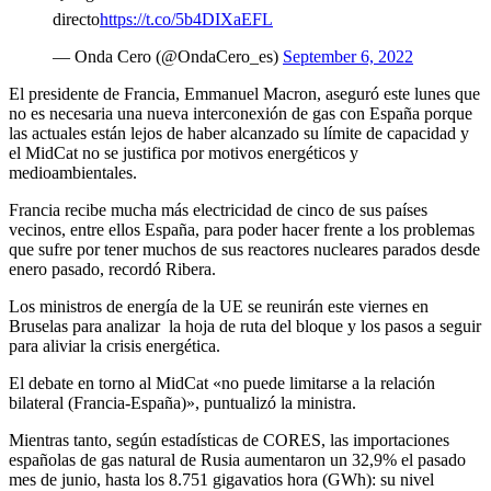
directo
https://t.co/5b4DIXaEFL
— Onda Cero (@OndaCero_es)
September 6, 2022
El presidente de Francia, Emmanuel Macron, aseguró este lunes que
no es necesaria una nueva interconexión de gas con España porque
las actuales están lejos de haber alcanzado su límite de capacidad y
el MidCat no se justifica por motivos energéticos y
medioambientales.
Francia recibe mucha más electricidad de cinco de sus países
vecinos, entre ellos España, para poder hacer frente a los problemas
que sufre por tener muchos de sus reactores nucleares parados desde
enero pasado, recordó Ribera.
Los ministros de energía de la UE se reunirán este viernes en
Bruselas para analizar la hoja de ruta del bloque y los pasos a seguir
para aliviar la crisis energética.
El debate en torno al MidCat «no puede limitarse a la relación
bilateral (Francia-España)», puntualizó la ministra.
Mientras tanto, según estadísticas de CORES, las importaciones
españolas de gas natural de Rusia aumentaron un 32,9% el pasado
mes de junio, hasta los 8.751 gigavatios hora (GWh): su nivel