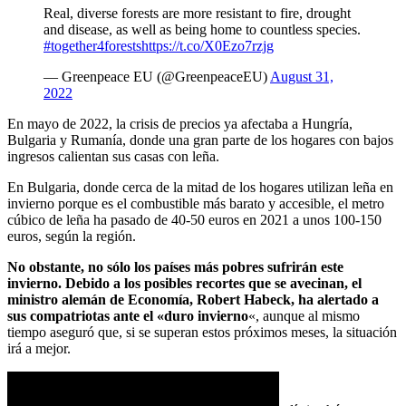
Real, diverse forests are more resistant to fire, drought
and disease, as well as being home to countless species.
#together4forests
https://t.co/X0Ezo7rzjg
— Greenpeace EU (@GreenpeaceEU)
August 31,
2022
En mayo de 2022, la crisis de precios ya afectaba a Hungría,
Bulgaria y Rumanía, donde una gran parte de los hogares con bajos
ingresos calientan sus casas con leña.
En Bulgaria, donde cerca de la mitad de los hogares utilizan leña en
invierno porque es el combustible más barato y accesible, el metro
cúbico de leña ha pasado de 40-50 euros en 2021 a unos 100-150
euros, según la región.
No obstante, no sólo los países más pobres sufrirán este
invierno. Debido a los posibles recortes que se avecinan, el
ministro alemán de Economía, Robert Habeck, ha alertado a
sus compatriotas ante el «duro invierno
«, aunque al mismo
tiempo aseguró que, si se superan estos próximos meses, la situación
irá a mejor.
UNA “SITUACIÓN CATASTRÓFICA”