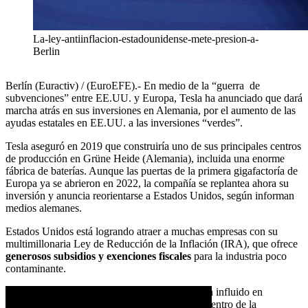
La-ley-antiinflacion-estadounidense-mete-presion-a-
Berlin
Berlín (Euractiv) / (EuroEFE).- En medio de la “guerra de
subvenciones” entre EE.UU. y Europa, Tesla ha anunciado que dará
marcha atrás en sus inversiones en Alemania, por el aumento de las
ayudas estatales en EE.UU. a las inversiones “verdes”.
Tesla aseguró en 2019 que construiría uno de sus principales centros
de producción en Grüne Heide (Alemania), incluida una enorme
fábrica de baterías. Aunque las puertas de la primera gigafactoría de
Europa ya se abrieron en 2022, la compañía se replantea ahora su
inversión y anuncia reorientarse a Estados Unidos, según informan
medios alemanes.
Estados Unidos está logrando atraer a muchas empresas con su
multimillonaria Ley de Reducción de la Inflación (IRA), que ofrece
generosos subsidios y exenciones fiscales
para la industria poco
contaminante.
«Las desgravaciones fiscales del IRA han influido en
nuestros planes originales y popr ello el centro de la