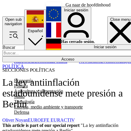
Ga naar de hoofdinhoud
Iniciar sesión
Open sub
Close menu
English
navigation
Español
Français
Has cerrado sesión.
Buscar
Iniciar sesión
Modo oscuro
Deutsch
Acceso
Rapporteur
Economía
Política
Newsletters
Eventos
Trabajo
POLÍTICA
SECCIONES POLÍTICAS
La ley antiinflación
Economía
Política
estadounidense mete presión a
Agricultura y alimentación
Salud
Berlín
Tecnología
Energía, medio ambiente y transporte
Defensa
Oliver Noyan
EUROEFE EURACTIV
This article is part of our special report
"La ley antiinflación
estadounidense mete presión a Berlín"