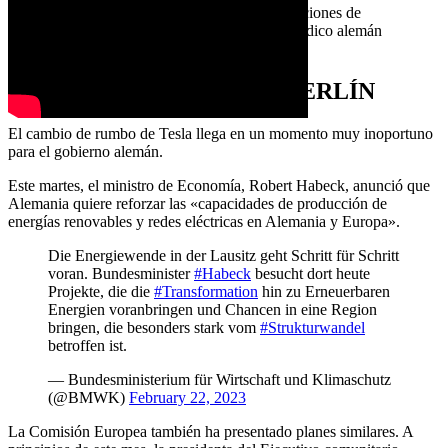
producción de baterías está en las instalaciones de
fabricación de EE.UU.», declaró al periódico alemán
FAZ un portavoz de Tesla.
UN DURO GOLPE PARA BERLÍN
El cambio de rumbo de Tesla llega en un momento muy inoportuno
para el gobierno alemán.
Este martes, el ministro de Economía, Robert Habeck, anunció que
Alemania quiere reforzar las «capacidades de producción de
energías renovables y redes eléctricas en Alemania y Europa».
Die Energiewende in der Lausitz geht Schritt für Schritt
voran. Bundesminister
#Habeck
besucht dort heute
Projekte, die die
#Transformation
hin zu Erneuerbaren
Energien voranbringen und Chancen in eine Region
bringen, die besonders stark vom
#Strukturwandel
betroffen ist.
— Bundesministerium für Wirtschaft und Klimaschutz
(@BMWK)
February 22, 2023
La Comisión Europea también ha presentado planes similares. A