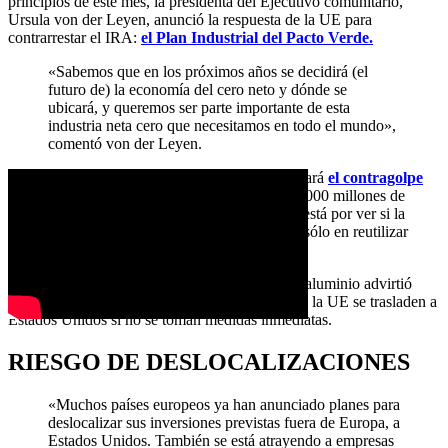
principios de este mes, la presidenta del Ejecutivo comunitario,
Ursula von der Leyen, anunció la respuesta de la UE para
contrarrestar el IRA:
el Plan Industrial del Pacto Verde.
«Sabemos que en los próximos años se decidirá (el
futuro de) la economía del cero neto y dónde se
ubicará, y queremos ser parte importante de esta
industria neta cero que necesitamos en todo el mundo»,
comentó von der Leyen.
Sin embargo, aún no está claro cómo se financiará
el contragolpe
europeo
. Aunque el IRA incluye cerca de 500.000 millones de
dólares para apoyar a la “industria verde”, aún está por ver si la
respuesta europea consistirá en dinero fresco o sólo en reutilizar
instrumentos financieros ya existentes.
Una fuente de alto nivel del sector europeo del aluminio advirtió
recientemente del riesgo de que las empresas de la UE se trasladen a
Estados Unidos si no se toman medidas inmediatas.
RIESGO DE DESLOCALIZACIONES
«Muchos países europeos ya han anunciado planes para
deslocalizar sus inversiones previstas fuera de Europa, a
Estados Unidos. También se está atrayendo a empresas