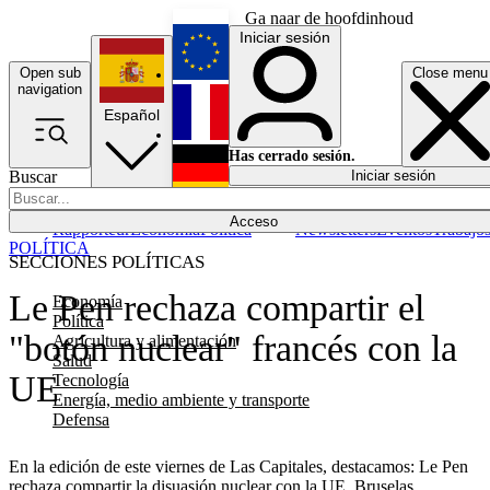
Ga naar de hoofdinhoud
Iniciar sesión
Open sub
Close menu
English
navigation
Español
Français
Has cerrado sesión.
Buscar
Iniciar sesión
Modo oscuro
Deutsch
Acceso
Rapporteur
Economía
Política
Newsletters
Eventos
Trabajo
POLÍTICA
SECCIONES POLÍTICAS
Le Pen rechaza compartir el
Economía
Política
"botón nuclear" francés con la
Agricultura y alimentación
Salud
UE
Tecnología
Energía, medio ambiente y transporte
Defensa
En la edición de este viernes de Las Capitales, destacamos: Le Pen
rechaza compartir la disuasión nuclear con la UE, Bruselas