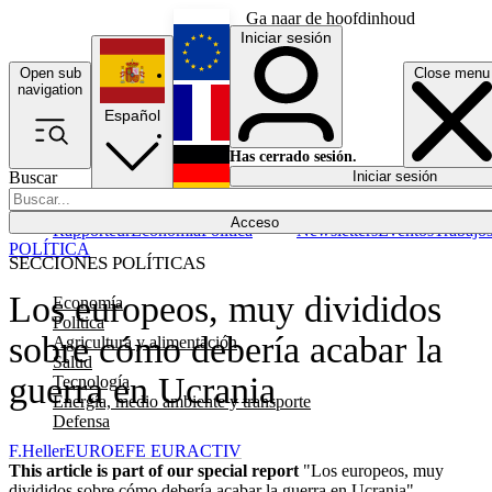
Ga naar de hoofdinhoud
Iniciar sesión
Open sub
Close menu
English
navigation
Español
Français
Has cerrado sesión.
Buscar
Iniciar sesión
Modo oscuro
Deutsch
Acceso
Rapporteur
Economía
Política
Newsletters
Eventos
Trabajo
POLÍTICA
SECCIONES POLÍTICAS
Los europeos, muy divididos
Economía
Política
sobre cómo debería acabar la
Agricultura y alimentación
Salud
guerra en Ucrania
Tecnología
Energía, medio ambiente y transporte
Defensa
F.Heller
EUROEFE EURACTIV
This article is part of our special report
"Los europeos, muy
divididos sobre cómo debería acabar la guerra en Ucrania"