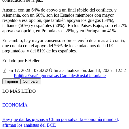
consecución de la paz.
Austria, con un 64% de apoyo a un final rápido del conflicto, y
Alemania, con un 60%, son los Estados miembros con mayor
respaldo a esa opción, que también apoyan los griegos (54%),
italianos (50%) y españoles (50%). En los Países Bajos, sólo el 27%
apoya esa opción, en Polonia es el 28%, y en Portugal un 41%.
En cambio, hay mayor consenso sobre el envío de armas a Ucrania,
que cuenta con el apoyo del 56% de los ciudadanos de la UE
preguntados, y del 61% de los españoles.
Editado por F.Heller
Jan 17, 2023 - 07:42
Última actualización: Jan 13, 2025 - 12:52
Política
España
guerra
Las Capitales
Rusia
Ucrania
ue
Imprimir
Compartir
LO MÁS LEÍDO
ECONOMÍA
Hay que dar las gracias a China por salvar la economía mundial,
afirman los analistas del BCE