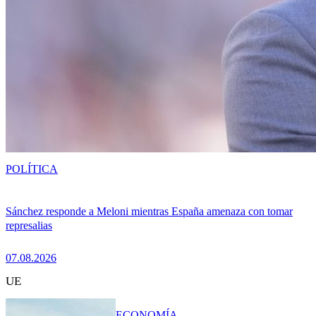
POLÍTICA
Sánchez responde a Meloni mientras España amenaza con tomar
represalias
07.08.2026
UE
ECONOMÍA