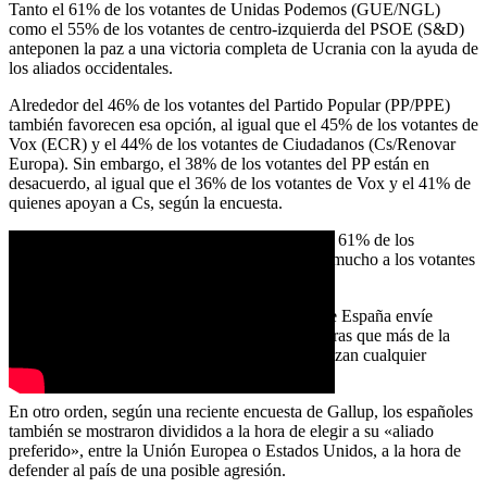
Tanto el 61% de los votantes de Unidas Podemos (GUE/NGL)
como el 55% de los votantes de centro-izquierda del PSOE (S&D)
anteponen la paz a una victoria completa de Ucrania con la ayuda de
los aliados occidentales.
Alrededor del 46% de los votantes del Partido Popular (PP/PPE)
también favorecen esa opción, al igual que el 45% de los votantes de
Vox (ECR) y el 44% de los votantes de Ciudadanos (Cs/Renovar
Europa). Sin embargo, el 38% de los votantes del PP están en
desacuerdo, al igual que el 36% de los votantes de Vox y el 41% de
quienes apoyan a Cs, según la encuesta.
En cuanto al apoyo militar de Madrid a Kiev, el 61% de los
españoles está a favor, una cuestión que divide mucho a los votantes
de los distintos partidos.
Los votantes del PSOE y los del PP apoyan que España envíe
material militar a Kiev, con más del 60%, mientras que más de la
mitad de los votantes de Unidas Podemos rechazan cualquier
ampliación del apoyo militar español a Ucrania.
En otro orden, según una reciente encuesta de Gallup, los españoles
también se mostraron divididos a la hora de elegir a su «aliado
preferido», entre la Unión Europea o Estados Unidos, a la hora de
defender al país de una posible agresión.