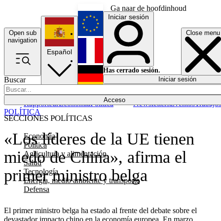
Ga naar de hoofdinhoud
Iniciar sesión
Open sub
Close menu
English
navigation
Español
Français
Has cerrado sesión.
Buscar
Iniciar sesión
Modo oscuro
Deutsch
Acceso
Rapporteur
Economía
Política
Newsletters
Eventos
Trabajo
POLÍTICA
SECCIONES POLÍTICAS
«Los líderes de la UE tienen
Economía
Política
miedo de China», afirma el
Agricultura y alimentación
Salud
primer ministro belga
Tecnología
Energía, medio ambiente y transporte
Defensa
El primer ministro belga ha estado al frente del debate sobre el
devastador impacto chino en la economía europea. En marzo,