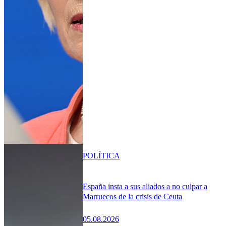
POLÍTICA
España insta a sus aliados a no culpar a
Marruecos de la crisis de Ceuta
05.08.2026