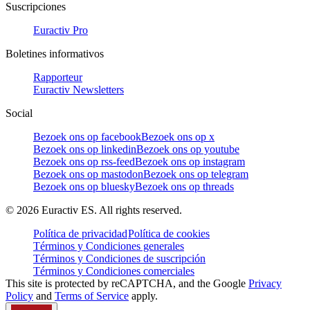
Suscripciones
Euractiv Pro
Boletines informativos
Rapporteur
Euractiv Newsletters
Social
Bezoek ons op facebook
Bezoek ons op x
Bezoek ons op linkedin
Bezoek ons op youtube
Bezoek ons op rss-feed
Bezoek ons op instagram
Bezoek ons op mastodon
Bezoek ons op telegram
Bezoek ons op bluesky
Bezoek ons op threads
©
2026
Euractiv ES. All rights reserved.
Política de privacidad
Política de cookies
Términos y Condiciones generales
Términos y Condiciones de suscripción
Términos y Condiciones comerciales
This site is protected by reCAPTCHA, and the Google
Privacy
Policy
and
Terms of Service
apply.