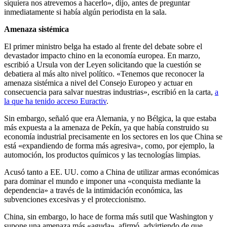
siquiera nos atrevemos a hacerlo», dijo, antes de preguntar
inmediatamente si había algún periodista en la sala.
Amenaza sistémica
El primer ministro belga ha estado al frente del debate sobre el
devastador impacto chino en la economía europea. En marzo,
escribió a Ursula von der Leyen solicitando que la cuestión se
debatiera al más alto nivel político. «Tenemos que reconocer la
amenaza sistémica a nivel del Consejo Europeo y actuar en
consecuencia para salvar nuestras industrias», escribió en la carta,
a
la que ha tenido acceso Euractiv
.
Sin embargo, señaló que era Alemania, y no Bélgica, la que estaba
más expuesta a la amenaza de Pekín, ya que había construido su
economía industrial precisamente en los sectores en los que China se
está «expandiendo de forma más agresiva», como, por ejemplo, la
automoción, los productos químicos y las tecnologías limpias.
Acusó tanto a EE. UU. como a China de utilizar armas económicas
para dominar el mundo e imponer una «conquista mediante la
dependencia» a través de la intimidación económica, las
subvenciones excesivas y el proteccionismo.
China, sin embargo, lo hace de forma más sutil que Washington y
supone una amenaza más «aguda», afirmó, advirtiendo de que