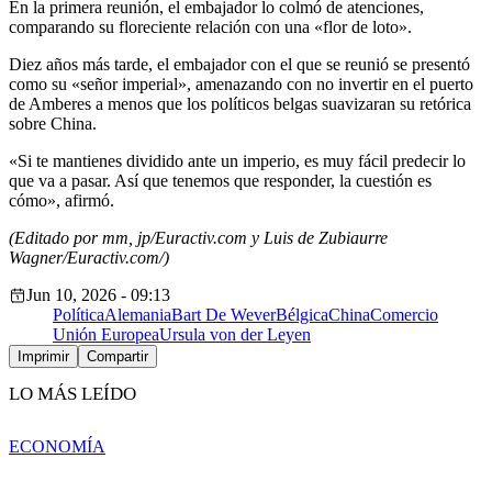
En la primera reunión, el embajador lo colmó de atenciones,
comparando su floreciente relación con una «flor de loto».
Diez años más tarde, el embajador con el que se reunió se presentó
como su «señor imperial», amenazando con no invertir en el puerto
de Amberes a menos que los políticos belgas suavizaran su retórica
sobre China.
«Si te mantienes dividido ante un imperio, es muy fácil predecir lo
que va a pasar. Así que tenemos que responder, la cuestión es
cómo», afirmó.
(Editado por mm, jp/Euractiv.com y Luis de Zubiaurre
Wagner/Euractiv.com/)
Jun 10, 2026 - 09:13
Política
Alemania
Bart De Wever
Bélgica
China
Comercio
Unión Europea
Ursula von der Leyen
Imprimir
Compartir
LO MÁS LEÍDO
ECONOMÍA