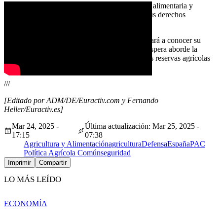
«Los agricultores garantizan la seguridad alimentaria y
la economía rural de Europa, y por eso sus derechos
deben ser protegidos», añadió.
El próximo miércoles -26 de marzo- Bruselas dará a conocer su
Estrategia de Preparación de la Unión, que se espera aborde la
seguridad alimentaria, incluida la cuestión de las reservas agrícolas
para casos de emergencia, entre otros temas.
///
[Editado por ADM/DE/Euractiv.com y Fernando
Heller/Euractiv.es]
Mar 24, 2025 -
Última actualización: Mar 25, 2025 -
17:15
07:38
Agricultura y Alimentación
agricultura
Defensa
España
PAC
Política Agrícola Común
seguridad
Imprimir
Compartir
LO MÁS LEÍDO
ECONOMÍA