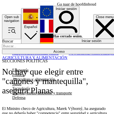
Ga naar de hoofdinhoud
Iniciar sesión
Open sub
Close menu
English
navigation
Español
Français
Has cerrado sesión.
Buscar
Iniciar sesión
Modo oscuro
Deutsch
Acceso
Rapporteur
Economía
Política
Newsletters
Eventos
Trabajo
AGRICULTURA Y ALIMENTACIÓN
SECCIONES POLÍTICAS
No hay que elegir entre
Economía
Política
"cañones y mantequilla",
Agricultura y alimentación
Salud
asegura Planas
Tecnología
Energía, medio ambiente y transporte
Defensa
El Ministro checo de Agricultura, Marek Výborný, ha asegurado
que no debería haber "competencia" entre seguridad y agricultura