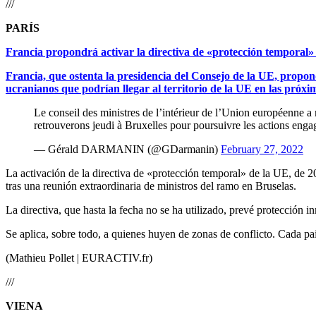
///
PARÍS
Francia propondrá activar la directiva de «protección temporal»
Francia, que ostenta la presidencia del Consejo de la UE, propond
ucranianos que podrían llegar al territorio de la UE en las próx
Le conseil des ministres de l’intérieur de l’Union européenne a 
retrouverons jeudi à Bruxelles pour poursuivre les actions en
— Gérald DARMANIN (@GDarmanin)
February 27, 2022
La activación de la directiva de «protección temporal» de la UE, de 
tras una reunión extraordinaria de ministros del ramo en Bruselas.
La directiva, que hasta la fecha no se ha utilizado, prevé protección i
Se aplica, sobre todo, a quienes huyen de zonas de conflicto. Cada p
(Mathieu Pollet | EURACTIV.fr)
///
VIENA