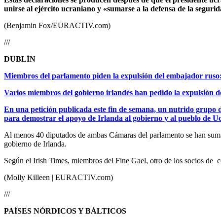
unirse al ejército ucraniano y «sumarse a la defensa de la segur
(Benjamin Fox/EURACTIV.com)
///
DUBLÍN
Miembros del parlamento piden la expulsión del embajador ruso
Varios miembros del gobierno irlandés han pedido la expulsión de
En una petición publicada este fin de semana, un nutrido grupo d
para demostrar el apoyo de Irlanda al gobierno y al pueblo de U
Al menos 40 diputados de ambas Cámaras del parlamento se han sumado 
gobierno de Irlanda.
Según el Irish Times, miembros del Fine Gael, otro de los socios de co
(Molly Killeen | EURACTIV.com)
///
PAÍSES NÓRDICOS Y BÁLTICOS