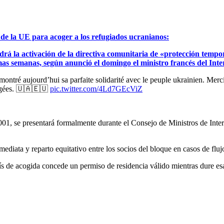
 de la UE para acoger a los refugiados ucranianos:
rá la activación de la directiva comunitaria de «protección tempora
imas semanas, según anunció el domingo el ministro francés del Int
montré aujourd’hui sa parfaite solidarité avec le peuple ukrainien. Merc
gagées. 🇺🇦🇪🇺
pic.twitter.com/4Ld7GEcViZ
2001, se presentará formalmente durante el Consejo de Ministros de Int
nmediata y reparto equitativo entre los socios del bloque en casos de flu
aís de acogida concede un permiso de residencia válido mientras dure 