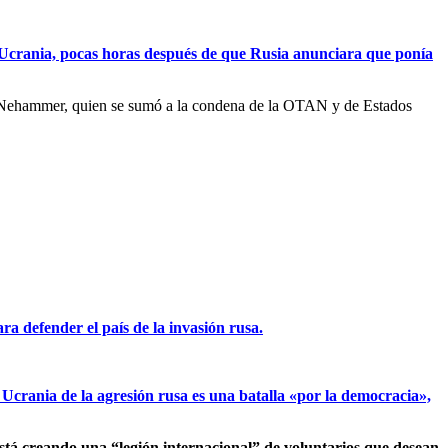
n Ucrania, pocas horas después de que Rusia anunciara que ponía
ró Nehammer, quien se sumó a la condena de la OTAN y de Estados
ra defender el país de la invasión rusa.
 Ucrania de la agresión rusa es una batalla «por la democracia»,
tá creando una “legión internacional” de voluntarios que desean