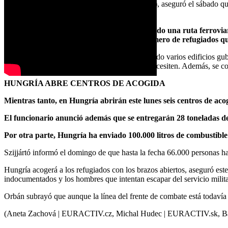
El ministro de finanzas, Igor Matovič (OĽaNO), aseguró el sábado que
alojamiento a los refugiados.
Por su parte, la República Checa ha habilitado una ruta ferroviaria
Rakušan, afirmó que no hay límite en el número de refugiados que
La República Checa también está acondicionando varios edificios guber
alojamiento temporal a los ucranianos que lo necesiten. Además, se co
HUNGRÍA ABRE CENTROS DE ACOGIDA
Mientras tanto, en Hungría abrirán este lunes seis centros de aco
El funcionario anunció además que se entregarán 28 toneladas d
Por otra parte, Hungría ha enviado 100.000 litros de combustible
Szijjártó informó el domingo de que hasta la fecha 66.000 personas ha
Hungría acogerá a los refugiados con los brazos abiertos, aseguró este
indocumentados y los hombres que intentan escapar del servicio milita
Orbán subrayó que aunque la línea del frente de combate está todavía l
(Aneta Zachová | EURACTIV.cz, Michal Hudec | EURACTIV.sk, Ba