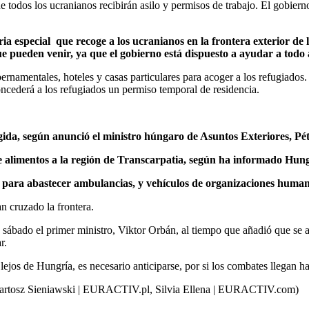
 todos los ucranianos recibirán asilo y permisos de trabajo. El gobie
 especial que recoge a los ucranianos en la frontera exterior de la 
 pueden venir, ya que el gobierno está dispuesto a ayudar a todo a
namentales, hoteles y casas particulares para acoger a los refugiados. 
ncederá a los refugiados un permiso temporal de residencia.
gida, según anunció el ministro húngaro de Asuntos Exteriores, Pét
e alimentos a la región de Transcarpatia, según ha informado Hun
 para abastecer ambulancias, y vehículos de organizaciones humani
n cruzado la frontera.
 sábado el primer ministro, Viktor Orbán, al tiempo que añadió que se a
r.
ejos de Hungría, es necesario anticiparse, por si los combates llegan ha
rtosz Sieniawski | EURACTIV.pl, Silvia Ellena | EURACTIV.com)