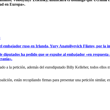
idad en Europa».
:
l embajador ruso en Irlanda, Yury Anatoliyevich Filatov, por la i
e diputados ha pedido que se expulse al embajador «en respuesta a 
crania».
a la petición, además del eurodiputado Billy Kelleher, todos ellos mi
alición, están recopilando firmas para presentar una petición similar, e