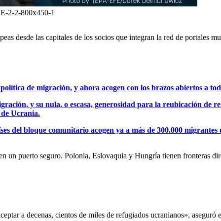
2-2-800x450-1
eas desde las capitales de los socios que integran la red de portales
olítica de migración, y ahora acogen con los brazos abiertos a tod
igración, y su nula, o escasa, generosidad para la reubicación de re
 de Ucrania.
íses del bloque comunitario acogen ya a más de 300.000 migrantes 
en un puerto seguro. Polonia, Eslovaquia y Hungría tienen fronteras di
eptar a decenas, cientos de miles de refugiados ucranianos», aseguró 