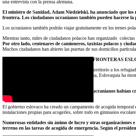
una entrevista con la prensa alemana.
El ministro de Sanidad, Adam Niedzielski, ha anunciado que los r
frontera. Los ciudadanos ucranianos también pueden hacerse la
Los ucranianos también podrán viajar gratuitamente en los trenes pol
Mientras tanto, miles de ciudadanos polacos han organizado colectas 
Por otro lado, centenares de camioneros, taxistas polacos y ciuda
Muchos ciudadanos han abierto las puertas de sus domicilios particula
10.000 UCRANIANOS CRUZARON LAS FRONTERAS ES
Eslovaquia también ha abierto de par en par su territorio a los refugi
(OĽaNO). Desde que se produjo la invasión rusa, Eslovaquia ha mostra
reacción similar.
Hasta el sábado por la tarde, más de 10.000 ucranianos habían cru
acogerles provisionalmente.
El gobierno eslovaco ha creado un campamento de acogida temporal en
instalaciones propias para acogerles, sobre todo en gimnasios escolares,
Numerosas entidades sin ánimo de lucro y otras organizaciones e 
terreno en las tareas de acogida de emergencia. Según el presiden