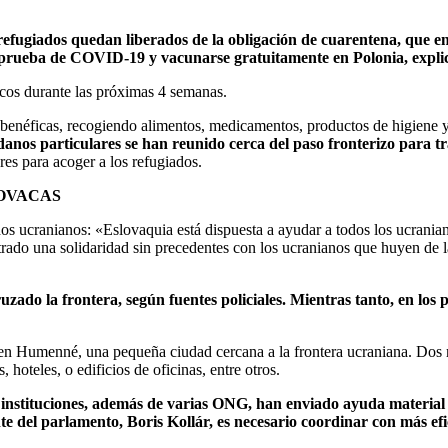
efugiados quedan liberados de la obligación de cuarentena, que en
 prueba de COVID-19 y vacunarse gratuitamente en Polonia, expli
acos durante las próximas 4 semanas.
benéficas, recogiendo alimentos, medicamentos, productos de higiene y
danos particulares se han reunido cerca del paso fronterizo para tr
res para acoger a los refugiados.
LOVACAS
ados ucranianos: «Eslovaquia está dispuesta a ayudar a todos los ucrani
do una solidaridad sin precedentes con los ucranianos que huyen de la
zado la frontera, según fuentes policiales. Mientras tanto, en los
 Humenné, una pequeña ciudad cercana a la frontera ucraniana. Dos reg
 hoteles, o edificios de oficinas, entre otros.
instituciones, además de varias ONG, han enviado ayuda material a
te del parlamento, Boris Kollár, es necesario coordinar con más efi