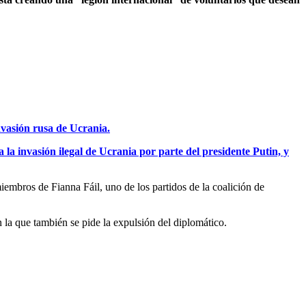
nvasión rusa de Ucrania.
la invasión ilegal de Ucrania por parte del presidente Putin, y
embros de Fianna Fáil, uno de los partidos de la coalición de
n la que también se pide la expulsión del diplomático.