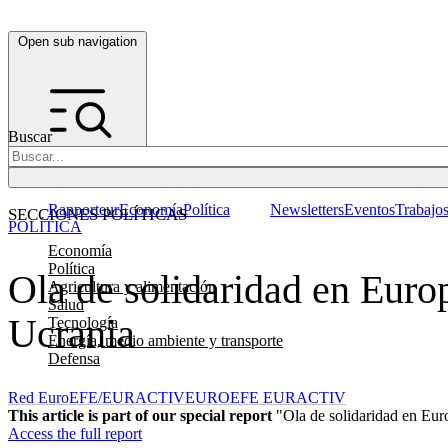
Open sub navigation
Buscar
Rapporteur
Economía
Política
Newsletters
Eventos
Trabajo
SECCIONES POLÍTICAS
POLÍTICA
Economía
Política
Ola de solidaridad en Europ
Agricultura y alimentación
Salud
Ucrania
Tecnología
Energía, medio ambiente y transporte
Defensa
Red EuroEFE/EURACTIV
EUROEFE EURACTIV
This article is part of our special report
"Ola de solidaridad en Europ
Access the full report