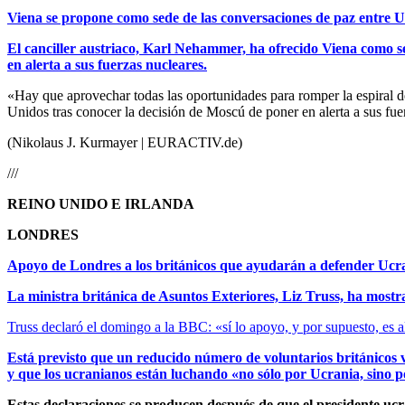
Viena se propone como sede de las conversaciones de paz entre U
El canciller austriaco, Karl Nehammer, ha ofrecido Viena como s
en alerta a sus fuerzas nucleares.
«Hay que aprovechar todas las oportunidades para romper la espiral
Unidos tras conocer la decisión de Moscú de poner en alerta a sus fuer
(Nikolaus J. Kurmayer | EURACTIV.de)
///
REINO UNIDO E IRLANDA
LONDRES
Apoyo de Londres a los británicos que ayudarán a defender Ucr
La ministra británica de Asuntos Exteriores, Liz Truss, ha mostra
Truss declaró el domingo a la BBC: «sí lo apoyo, y por supuesto, es a
Está previsto que un reducido número de voluntarios británicos v
y que los ucranianos están luchando «no sólo por Ucrania, sino 
Estas declaraciones se producen después de que el presidente u