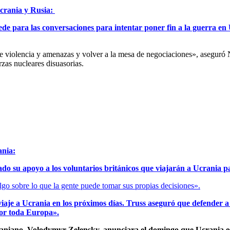
crania y Rusia:
ede para las conversaciones para intentar poner fin a la guerra e
 de violencia y amenazas y volver a la mesa de negociaciones», asegu
zas nucleares disuasorias.
ania:
do su apoyo a los voluntarios británicos que viajarán a Ucrania pa
lgo sobre lo que la gente puede tomar sus propias decisiones».
iaje a Ucrania en los próximos días. Truss aseguró que defender a
por toda Europa».
craniano, Volodymyr Zelensky, anunciara el domingo que Ucrania es