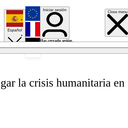
Iniciar sesión
Close menu
English
Español
Français
Has cerrado sesión.
Iniciar sesión
Modo oscuro
Deutsch
gar la crisis humanitaria en