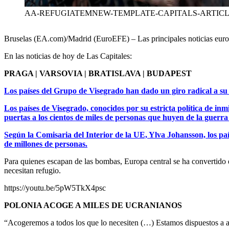
AA-REFUGIATEMNEW-TEMPLATE-CAPITALS-ARTICLE-
Bruselas (EA.com)/Madrid (EuroEFE) – Las principales noticias europ
En las noticias de hoy de Las Capitales:
PRAGA | VARSOVIA | BRATISLAVA | BUDAPEST
Los países del Grupo de Visegrado han dado un giro radical a su p
Los países de Visegrado, conocidos por su estricta política de inm
puertas a los cientos de miles de personas que huyen de la guerra
Según la Comisaria del Interior de la UE, Ylva Johansson, los pa
de millones de personas.
Para quienes escapan de las bombas, Europa central se ha convertido 
necesitan refugio.
https://youtu.be/5pW5TkX4psc
POLONIA ACOGE A MILES DE UCRANIANOS
“Acogeremos a todos los que lo necesiten (…) Estamos dispuestos a ac