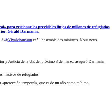
l» para gestionar los previsibles flujos de millones de refugiados
erior, Gérald Darmanin.
i à
@YlvaJohansson
et à l’ensemble des ministres. Nous nous
erior y Justicia de la UE del próximo 3 de marzo, aseguró Darmanin
jos masivos de refugiados.
esa «protección temporal», que es de un año como mínimo.