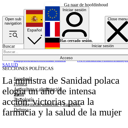
Ga naar de hoofdinhoud
Iniciar sesión
Open sub
Close menu
English
navigation
Español
Français
Has cerrado sesión.
Buscar
Iniciar sesión
Modo oscuro
Deutsch
Acceso
Rapporteur
Economía
Política
Newsletters
Eventos
Trabajo
SALUD
SECCIONES POLÍTICAS
La ministra de Sanidad polaca
Economía
Política
elogia un año de intensa
Agricultura y alimentación
Salud
acción; victorias para la
Tecnología
Energía, medio ambiente y transporte
farmacia y la salud de la mujer
Defensa