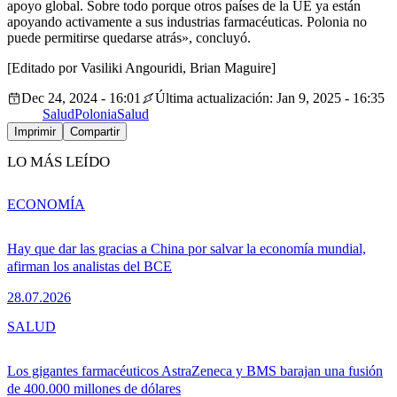
apoyo global. Sobre todo porque otros países de la UE ya están
apoyando activamente a sus industrias farmacéuticas. Polonia no
puede permitirse quedarse atrás», concluyó.
[Editado por Vasiliki Angouridi, Brian Maguire]
Dec 24, 2024 - 16:01
Última actualización: Jan 9, 2025 - 16:35
Salud
Polonia
Salud
Imprimir
Compartir
LO MÁS LEÍDO
ECONOMÍA
Hay que dar las gracias a China por salvar la economía mundial,
afirman los analistas del BCE
28.07.2026
SALUD
Los gigantes farmacéuticos AstraZeneca y BMS barajan una fusión
de 400.000 millones de dólares