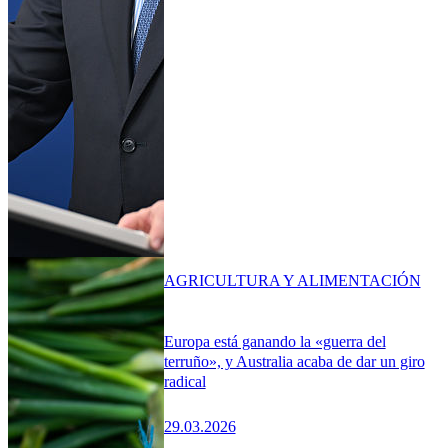
AGRICULTURA Y ALIMENTACIÓN
Europa está ganando la «guerra del
terruño», y Australia acaba de dar un giro
radical
29.03.2026