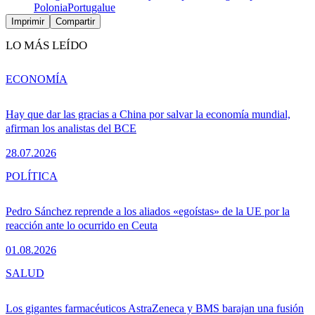
Polonia
Portugal
ue
Imprimir
Compartir
LO MÁS LEÍDO
ECONOMÍA
Hay que dar las gracias a China por salvar la economía mundial,
afirman los analistas del BCE
28.07.2026
POLÍTICA
Pedro Sánchez reprende a los aliados «egoístas» de la UE por la
reacción ante lo ocurrido en Ceuta
01.08.2026
SALUD
Los gigantes farmacéuticos AstraZeneca y BMS barajan una fusión