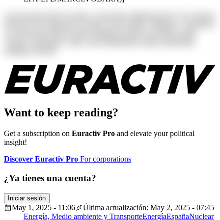
Lorem ipsum dolor sit amet, consectetur adipisicing elit. Ab corporis
deserunt exercitationem in itaque rerum ullam voluptates. Asperiores
at consectetur dolores harum magnam maiores possimus quam
veniam voluptatum. Alias, iusto laudantium neque perspiciatis
similique tenetur!
Want to keep reading?
Get a subscription on
Euractiv Pro
and elevate your political
insight!
Discover Euractiv Pro
For corporations
¿Ya tienes una cuenta?
Iniciar sesión
May 1, 2025 - 11:06
Última actualización: May 2, 2025 - 07:45
Energía, Medio ambiente y Transporte
Energía
España
Nuclear