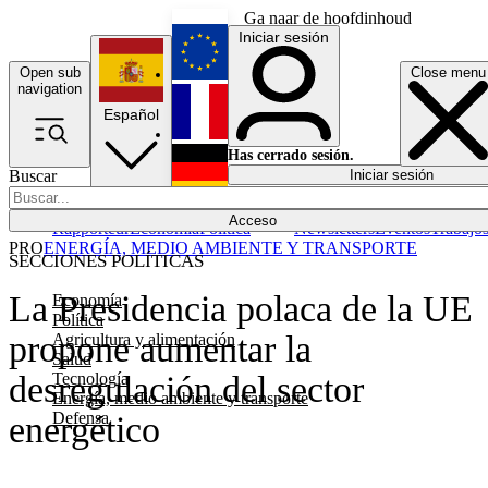
Ga naar de hoofdinhoud
Iniciar sesión
Open sub
Close menu
English
navigation
Español
Français
Has cerrado sesión.
Buscar
Iniciar sesión
Modo oscuro
Deutsch
Acceso
Rapporteur
Economía
Política
Newsletters
Eventos
Trabajo
PRO
ENERGÍA, MEDIO AMBIENTE Y TRANSPORTE
SECCIONES POLÍTICAS
La Presidencia polaca de la UE
Economía
Política
propone aumentar la
Agricultura y alimentación
Salud
Tecnología
desregulación del sector
Energía, medio ambiente y transporte
Defensa
energético