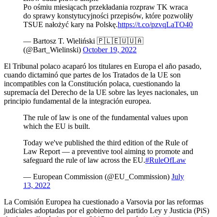
Po ośmiu miesiącach przekładania rozpraw TK wraca
do sprawy konstytucyjności przepisów, które pozwoliły
TSUE nałożyć kary na Polskę.
https://t.co/pzvqLaTO40
— Bartosz T. Wieliński 🇵🇱🇪🇺🇺🇦
(@Bart_Wielinski)
October 19, 2022
El Tribunal polaco acaparó los titulares en Europa el año pasado,
cuando dictaminó que partes de los Tratados de la UE son
incompatibles con la Constitución polaca, cuestionando la
supremacía del Derecho de la UE sobre las leyes nacionales, un
principio fundamental de la integración europea.
The rule of law is one of the fundamental values upon
which the EU is built.
Today we've published the third edition of the Rule of
Law Report — a preventive tool aiming to promote and
safeguard the rule of law across the EU.
#RuleOfLaw
— European Commission (@EU_Commission)
July
13, 2022
La Comisión Europea ha cuestionado a Varsovia por las reformas
judiciales adoptadas por el gobierno del partido Ley y Justicia (PiS)