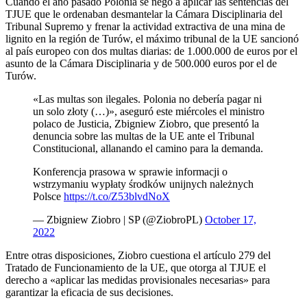
Cuando el año pasado Polonia se negó a aplicar las sentencias del
TJUE que le ordenaban desmantelar la Cámara Disciplinaria del
Tribunal Supremo y frenar la actividad extractiva de una mina de
lignito en la región de Turów, el máximo tribunal de la UE sancionó
al país europeo con dos multas diarias: de 1.000.000 de euros por el
asunto de la Cámara Disciplinaria y de 500.000 euros por el de
Turów.
«Las multas son ilegales. Polonia no debería pagar ni
un solo złoty (…)», aseguró este miércoles el ministro
polaco de Justicia, Zbigniew Ziobro, que presentó la
denuncia sobre las multas de la UE ante el Tribunal
Constitucional, allanando el camino para la demanda.
Konferencja prasowa w sprawie informacji o
wstrzymaniu wypłaty środków unijnych należnych
Polsce
https://t.co/Z53blvdNoX
— Zbigniew Ziobro | SP (@ZiobroPL)
October 17,
2022
Entre otras disposiciones, Ziobro cuestiona el artículo 279 del
Tratado de Funcionamiento de la UE, que otorga al TJUE el
derecho a «aplicar las medidas provisionales necesarias» para
garantizar la eficacia de sus decisiones.