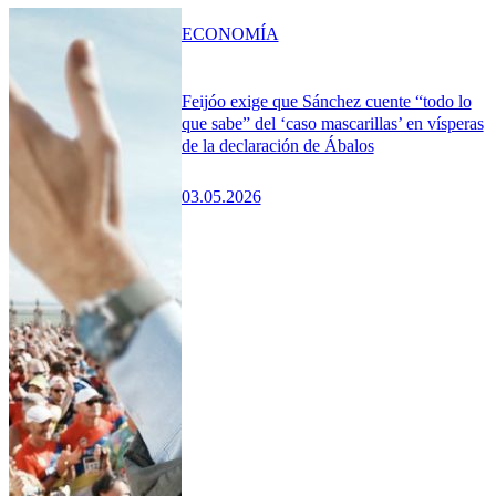
ECONOMÍA
Feijóo exige que Sánchez cuente “todo lo
que sabe” del ‘caso mascarillas’ en vísperas
de la declaración de Ábalos
03.05.2026