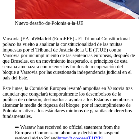
Nuevo-desafio-de-Polonia-a-la-UE
Varsovia (EA.pl)/Madrid (EuroEFE).- El Tribunal Constitucional
polaco ha vuelto a analizar la constitucionalidad de las multas
impuestas por el Tribunal de Justicia de la UE (TJUE) contra
Varsovia por incumplimiento de las sentencias europeas, después de
que Bruselas, en un movimiento inesperado, a principios de esta
semana amenazara con retener los fondos de recuperación del
bloque a Varsovia por las cuestionada independencia judicial en el
país del Este.
Este lunes, la Comisión Europea levantó ampollas en Varsovia tras
anunciar que congelará temporalmente los desembolsos de la
política de cohesión, destinados a ayudar a los Estados miembros a
alcanzar la media de riqueza del bloque, por el incumplimiento de
Polonia relativo a los estándares mínimos de garantías de derechos
fundamentales.
➡ Warsaw has received no official statement from the
European Commission about any decision to suspend
regional aid to Poland
https://t.co/ceeuT1fYbl