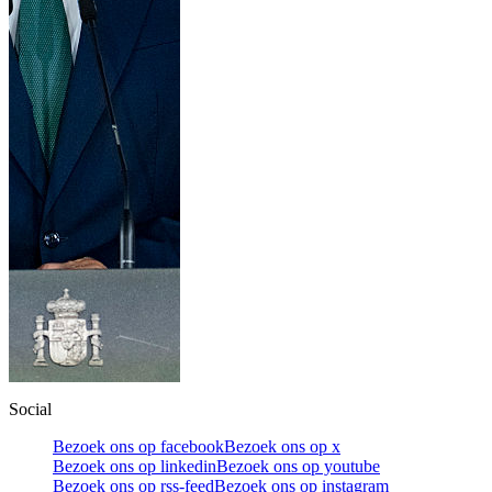
Social
Bezoek ons op facebook
Bezoek ons op x
Bezoek ons op linkedin
Bezoek ons op youtube
Bezoek ons op rss-feed
Bezoek ons op instagram