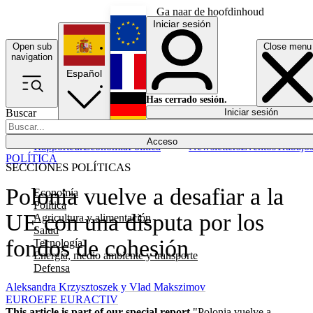
Ga naar de hoofdinhoud
Iniciar sesión
Open sub
Close menu
English
navigation
Español
Français
Has cerrado sesión.
Buscar
Iniciar sesión
Modo oscuro
Deutsch
Acceso
Rapporteur
Economía
Política
Newsletters
Eventos
Trabajo
POLÍTICA
SECCIONES POLÍTICAS
Polonia vuelve a desafiar a la
Economía
Política
UE con una disputa por los
Agricultura y alimentación
Salud
fondos de cohesión
Tecnología
Energía, medio ambiente y transporte
Defensa
Aleksandra Krzysztoszek y Vlad Makszimov
EUROEFE EURACTIV
This article is part of our special report
"Polonia vuelve a