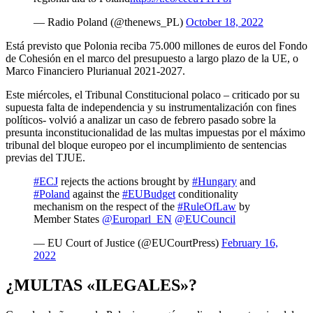
— Radio Poland (@thenews_PL)
October 18, 2022
Está previsto que Polonia reciba 75.000 millones de euros del Fondo
de Cohesión en el marco del presupuesto a largo plazo de la UE, o
Marco Financiero Plurianual 2021-2027.
Este miércoles, el Tribunal Constitucional polaco – criticado por su
supuesta falta de independencia y su instrumentalización con fines
políticos- volvió a analizar un caso de febrero pasado sobre la
presunta inconstitucionalidad de las multas impuestas por el máximo
tribunal del bloque europeo por el incumplimiento de sentencias
previas del TJUE.
#ECJ
rejects the actions brought by
#Hungary
and
#Poland
against the
#EUBudget
conditionality
mechanism on the respect of the
#RuleOfLaw
by
Member States
@Europarl_EN
@EUCouncil
— EU Court of Justice (@EUCourtPress)
February 16,
2022
¿MULTAS «ILEGALES»?