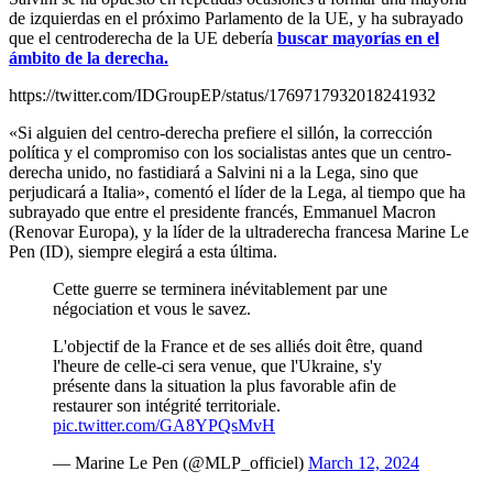
de izquierdas en el próximo Parlamento de la UE, y ha subrayado
que el centroderecha de la UE debería
buscar mayorías en el
ámbito de la derecha.
https://twitter.com/IDGroupEP/status/1769717932018241932
«Si alguien del centro-derecha prefiere el sillón, la corrección
política y el compromiso con los socialistas antes que un centro-
derecha unido, no fastidiará a Salvini ni a la Lega, sino que
perjudicará a Italia», comentó el líder de la Lega, al tiempo que ha
subrayado que entre el presidente francés, Emmanuel Macron
(Renovar Europa), y la líder de la ultraderecha francesa Marine Le
Pen (ID), siempre elegirá a esta última.
Cette guerre se terminera inévitablement par une
négociation et vous le savez.
L'objectif de la France et de ses alliés doit être, quand
l'heure de celle-ci sera venue, que l'Ukraine, s'y
présente dans la situation la plus favorable afin de
restaurer son intégrité territoriale.
pic.twitter.com/GA8YPQsMvH
— Marine Le Pen (@MLP_officiel)
March 12, 2024