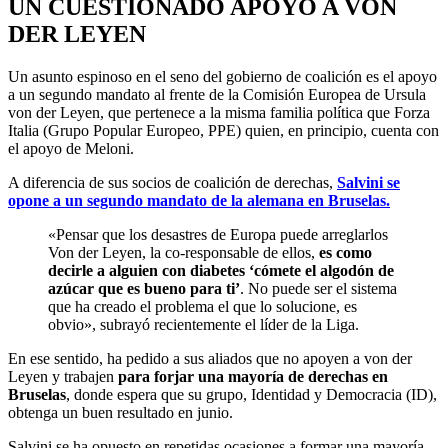
UN CUESTIONADO APOYO A VON
DER LEYEN
Un asunto espinoso en el seno del gobierno de coalición es el apoyo
a un segundo mandato al frente de la Comisión Europea de Ursula
von der Leyen, que pertenece a la misma familia política que Forza
Italia (Grupo Popular Europeo, PPE) quien, en principio, cuenta con
el apoyo de Meloni.
A diferencia de sus socios de coalición de derechas,
Salvini se
opone a un segundo mandato de la alemana en Bruselas.
«Pensar que los desastres de Europa puede arreglarlos
Von der Leyen, la co-responsable de ellos,
es como
decirle a alguien con diabetes ‘cómete el algodón de
azúcar que es bueno para ti’
. No puede ser el sistema
que ha creado el problema el que lo solucione, es
obvio», subrayó recientemente el líder de la Liga.
En ese sentido, ha pedido a sus aliados que no apoyen a von der
Leyen y trabajen
para forjar una mayoría de derechas en
Bruselas
, donde espera que su grupo, Identidad y Democracia (ID),
obtenga un buen resultado en junio.
Salvini se ha opuesto en repetidas ocasiones a formar una mayoría