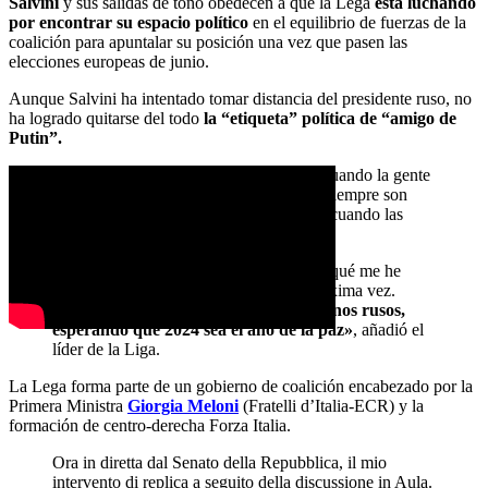
Salvini
y sus salidas de tono obedecen a que la Lega
está luchando
por encontrar su espacio político
en el equilibrio de fuerzas de la
coalición para apuntalar su posición una vez que pasen las
elecciones europeas de junio.
Aunque Salvini ha intentado tomar distancia del presidente ruso, no
ha logrado quitarse del todo
la “etiqueta” política de “amigo de
Putin”.
«En Rusia han votado, tomamos nota. Cuando la gente
vota siempre tiene razón, las elecciones siempre son
buenas tanto cuando uno las gana como cuando las
pierde», comentó Salvini.
«Cuando las pierdo, intento entender en qué me he
equivocado y cómo hacerlo mejor la próxima vez.
Tomamos nota del voto de los ciudadanos rusos,
esperando que 2024 sea el año de la paz»
, añadió el
líder de la Liga.
La Lega forma parte de un gobierno de coalición encabezado por la
Primera Ministra
Giorgia Meloni
(Fratelli d’Italia-ECR) y la
formación de centro-derecha Forza Italia.
Ora in diretta dal Senato della Repubblica, il mio
intervento di replica a seguito della discussione in Aula.