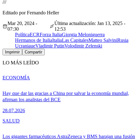
///
Editado por Fernando Heller
Mar 20, 2024 -
Última actualización: Jan 13, 2025 -
07:30
12:53
Política
ECR
Forza Italia
Giorgia Meloni
guerra
Hermanos de Italia
Italia
Las Capitales
Matteo Salvini
Rusia
Ucrania
ue
Vladimir Putin
Volodimir Zelenski
Imprimir
Compartir
LO MÁS LEÍDO
ECONOMÍA
Hay que dar las gracias a China por salvar la economía mundial,
afirman los analistas del BCE
28.07.2026
SALUD
Los gigantes farmacéuticos AstraZeneca y BMS barajan una fusión