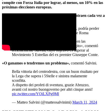
compite con Forza Italia por lograr, al menos, un 10% en las
próximas elecciones europeas.
Por otro lado, los Fratelli d’Italia de Meloni atraen cada vez a
más votantes de derechas.
Si los resultados de La Lega en junio son malos, podría perder
influencia y poder en el gobierno de coalición de Roma
«Estoy convencido de que obtendremos (en las
Europeas de junio) al menos un doble dígito», comentó
recientemente Salvini, cuyo objetivo es superar al
Movimiento 5 Estrellas del ex premier Giuseppe Conte.
«O ganamos o tendremos un problema»,
comentó Salvini.
Bella vittoria del centrodestra, con un buon risultato per
la Lega che supera i 5Stelle e sinistra malamente
sconfitta.
A dispetto dei profeti di sventura, grazie Abruzzo,
avanti col nostro buongoverno per altri cinque anni!
pic.twitter.com/YOiLXPg9Ml
— Matteo Salvini (@matteosalvinimi)
March 11, 2024