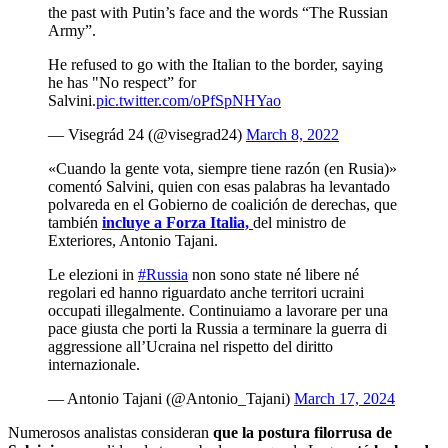
the past with Putin’s face and the words “The Russian
Army”.
He refused to go with the Italian to the border, saying
he has "No respect” for
Salvini.
pic.twitter.com/oPfSpNHYao
— Visegrád 24 (@visegrad24)
March 8, 2022
«Cuando la gente vota, siempre tiene razón (en Rusia)»
comentó Salvini, quien con esas palabras ha levantado
polvareda en el Gobierno de coalición de derechas, que
también
incluye a Forza Italia,
del ministro de
Exteriores, Antonio Tajani.
Le elezioni in
#Russia
non sono state né libere né
regolari ed hanno riguardato anche territori ucraini
occupati illegalmente. Continuiamo a lavorare per una
pace giusta che porti la Russia a terminare la guerra di
aggressione all’Ucraina nel rispetto del diritto
internazionale.
— Antonio Tajani (@Antonio_Tajani)
March 17, 2024
Numerosos analistas consideran
que la postura filorrusa de