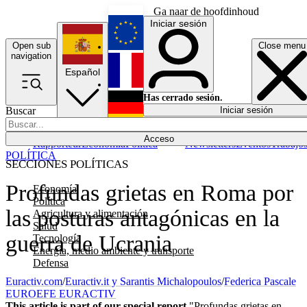
Ga naar de hoofdinhoud
Iniciar sesión
Open sub
Close menu
English
navigation
Español
Français
Has cerrado sesión.
Buscar
Iniciar sesión
Modo oscuro
Deutsch
Acceso
Rapporteur
Economía
Política
Newsletters
Eventos
Trabajo
POLÍTICA
SECCIONES POLÍTICAS
Profundas grietas en Roma por
Economía
Política
las posturas antagónicas en la
Agricultura y alimentación
Salud
guerra de Ucrania
Tecnología
Energía, medio ambiente y transporte
Defensa
Euractiv.com
/
Euractiv.it y Sarantis Michalopoulos
/
Federica Pascale
EUROEFE EURACTIV
This article is part of our special report
"Profundas grietas en