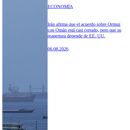
ECONOMÍA
Irán afirma que el acuerdo sobre Ormuz
con Omán está casi cerrado, pero que su
reapertura depende de EE. UU.
06.08.2026