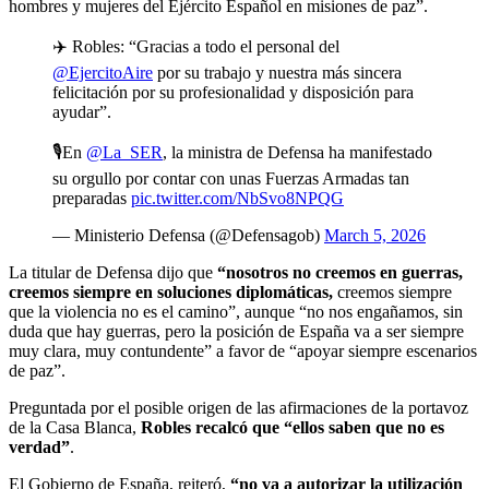
hombres y mujeres del Ejército Español en misiones de paz”.
✈️ Robles: “Gracias a todo el personal del
@EjercitoAire
por su trabajo y nuestra más sincera
felicitación por su profesionalidad y disposición para
ayudar”.
🎙️En
@La_SER
, la ministra de Defensa ha manifestado
su orgullo por contar con unas Fuerzas Armadas tan
preparadas
pic.twitter.com/NbSvo8NPQG
— Ministerio Defensa (@Defensagob)
March 5, 2026
La titular de Defensa dijo que
“nosotros no creemos en guerras,
creemos siempre en soluciones diplomáticas,
creemos siempre
que la violencia no es el camino”, aunque “no nos engañamos, sin
duda que hay guerras, pero la posición de España va a ser siempre
muy clara, muy contundente” a favor de “apoyar siempre escenarios
de paz”.
Preguntada por el posible origen de las afirmaciones de la portavoz
de la Casa Blanca,
Robles recalcó que “ellos saben que no es
verdad”
.
El Gobierno de España, reiteró,
“no va a autorizar la utilización