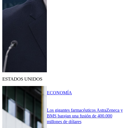
ESTADOS UNIDOS
ECONOMÍA
Los gigantes farmacéuticos AstraZeneca y
BMS barajan una fusión de 400.000
millones de dólares