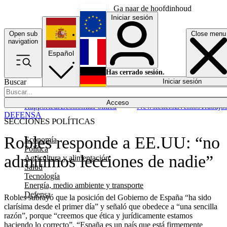
Ga naar de hoofdinhoud
Iniciar sesión
Open sub
Close menu
English
navigation
Español
Français
Has cerrado sesión.
Buscar
Iniciar sesión
Modo oscuro
Deutsch
Acceso
Rapporteur
Economía
Política
Newsletters
Eventos
Trabajo
DEFENSA
SECCIONES POLÍTICAS
Robles responde a EE.UU: “no
Economía
Política
admitimos lecciones de nadie”
Agricultura y alimentación
Salud
Tecnología
Energía, medio ambiente y transporte
Defensa
Robles subrayó que la posición del Gobierno de España “ha sido
clarísima desde el primer día” y señaló que obedece a “una sencilla
razón”, porque “creemos que ética y jurídicamente estamos
haciendo lo correcto”. “España es un país que está firmemente