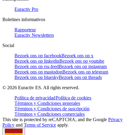
Euractiv Pro
Boletines informativos
Rapporteur
Euractiv Newsletters
Social
Bezoek ons op facebook
Bezoek ons op x
Bezoek ons op linkedin
Bezoek ons op youtube
Bezoek ons op rss-feed
Bezoek ons op instagram
Bezoek ons op mastodon
Bezoek ons op telegram
Bezoek ons op bluesky
Bezoek ons op threads
©
2026
Euractiv ES. All rights reserved.
Política de privacidad
Política de cookies
Términos y Condiciones generales
Términos y Condiciones de suscripción
Términos y Condiciones comerciales
This site is protected by reCAPTCHA, and the Google
Privacy
Policy
and
Terms of Service
apply.