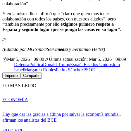
colaboración”.
Y en la misma línea afirmó que “claro que queremos tener
colaboración con todos los países, con nuestros aliados”, pero
“también precisamente por ello
exigimos primero respeto a
España y segundo lugar que se ponga las cosas en su lugar
”.
///
(Editado por MGN/nbc/
Servimedia
y Fernando Heller)
Mar 5, 2026 - 09:00
Última actualización: Mar 5, 2026 - 09:09
Defensa
Política
Donald Trump
España
Estados Unidos
Iran
Israel
Margarita Robles
Pedro Sánchez
PSOE
Imprimir
Compartir
LO MÁS LEÍDO
ECONOMÍA
Hay que dar las gracias a China por salvar la economía mundial,
afirman los analistas del BCE
28.07.2026