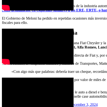
En un complejo contexto debido a la grave crisis de la industria automo
están actualmente en esquemas similares a los ERE, ERTE, o han
El Gobierno de Meloni ha pedido en repetidas ocasiones más inversiones
fiscales para ello.
Marcas emblemáticas de Italia
Formada en 2021 por la fusión de la italoamericana Fiat Chrysler y la 
marcas emblemáticas del país, entre ellas Fiat, Alfa Romeo, Lanc
En Italia, Stellantis está considerada la heredera directa de Fiat y, p
En ese sentido, el viceprimer ministro y ministro de Transportes, Matt
«Con algo más que palabras: debería traer un cheque, recordándo
«Todavía hay préstamos avalados por el Estado por valor de miles de
polémico líder de la Liga.
La Lega lo dice da anni: mettere al bando le auto a diesel e benzi
I dati degli ultimi giorni sui licenziamenti nelle case automobil
— Matteo Salvini (@matteosalvinimi)
December 3, 2024