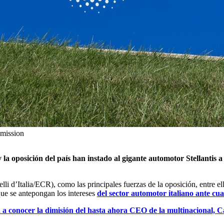
smission
 la oposición del país han instado al gigante automotor Stellantis a
atelli d’Italia/ECR), como las principales fuerzas de la oposición, ent
 que se antepongan los intereses
del sector automotor italiano ante cu
a a conocer la dimisión del hasta ahora CEO de la multinacional, C