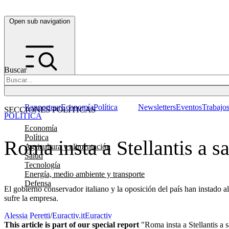
Open sub navigation
Buscar
Rapporteur
Economía
Política
Newsletters
Eventos
Trabajo
SECCIONES POLÍTICAS
POLÍTICA
Economía
Política
Roma insta a Stellantis a sa
Agricultura y alimentación
Salud
Tecnología
Energía, medio ambiente y transporte
Defensa
El gobierno conservador italiano y la oposición del país han instado al
sufre la empresa.
Alessia Peretti
/
Euractiv.it
Euractiv
This article is part of our special report
"Roma insta a Stellantis a s