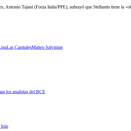
s, Antonio Tajani (Forza Italia/PPE), subrayó que Stellantis tiene la «
Liga
Las Capitales
Matteo Salvini
ue
man los analistas del BCE
 Irán