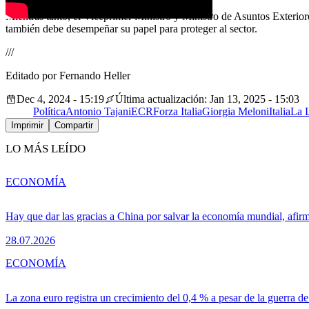
Mientras tanto, el Viceprimer Ministro y Ministro de Asuntos Exteriore
también debe desempeñar su papel para proteger al sector.
///
Editado por Fernando Heller
Dec 4, 2024 - 15:19
Última actualización: Jan 13, 2025 - 15:03
Política
Antonio Tajani
ECR
Forza Italia
Giorgia Meloni
Italia
La 
Imprimir
Compartir
LO MÁS LEÍDO
ECONOMÍA
Hay que dar las gracias a China por salvar la economía mundial, afir
28.07.2026
ECONOMÍA
La zona euro registra un crecimiento del 0,4 % a pesar de la guerra de