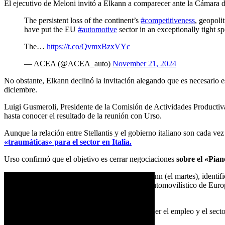
El ejecutivo de Meloni invitó a Elkann a comparecer ante la Cámara de
The persistent loss of the continent’s
#competitiveness
, geopoli
have put the EU
#automotive
sector in an exceptionally tight sp
The…
https://t.co/QvmxBzxVYc
— ACEA (@ACEA_auto)
November 21, 2024
No obstante, Elkann declinó la invitación alegando que es necesario e
diciembre.
Luigi Gusmeroli, Presidente de la Comisión de Actividades Productiv
hasta conocer el resultado de la reunión con Urso.
Aunque la relación entre Stellantis y el gobierno italiano son cada ve
«traumáticas» para el sector en Italia.
Urso confirmó que el objetivo es cerrar negociaciones
sobre el «Pian
«Durante mi conversación con John Elkann (el martes), identifi
que sitúe a Italia en el centro del futuro automovilístico de E
suministro.
«
Estamos haciendo todo lo posible para defender el empleo y el sect
citada por medios italianos.