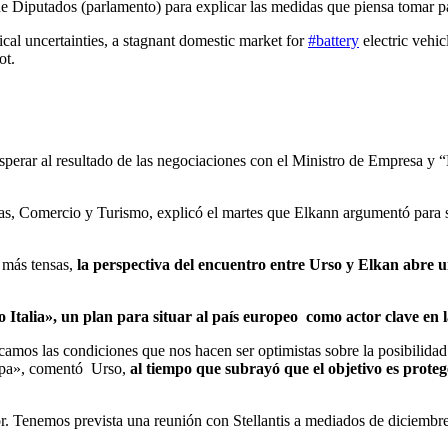
 Diputados (parlamento) para explicar las medidas que piensa tomar par
tical uncertainties, a stagnant domestic market for
#battery
electric vehic
ot.
sperar al resultado de las negociaciones con el Ministro de Empresa y 
as, Comercio y Turismo, explicó el martes que Elkann argumentó para 
z más tensas,
la perspectiva del encuentro entre Urso y Elkan abre 
o Italia», un plan para situar al país europeo como actor clave en l
camos las condiciones que nos hacen ser optimistas sobre la posibilid
uropa», comentó Urso,
al tiempo que subrayó que el objetivo es proteg
or. Tenemos prevista una reunión con Stellantis a mediados de diciembr