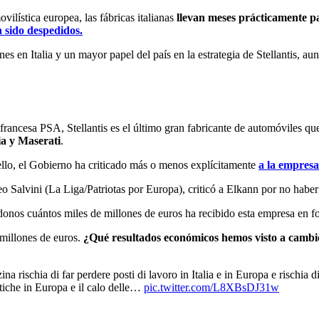
vilística europea, las fábricas italianas
llevan meses prácticamente pa
 sido despedidos.
 en Italia y un mayor papel del país en la estrategia de Stellantis, au
francesa PSA, Stellantis es el último gran fabricante de automóviles que
ia y Maserati
.
or ello, el Gobierno ha criticado más o menos explícitamente
a la empresa
eo Salvini (La Liga/Patriotas por Europa), criticó a Elkann por no haber
nos cuántos miles de millones de euros ha recibido esta empresa en fond
 millones de euros.
¿Qué resultados económicos hemos visto a cambio
na rischia di far perdere posti di lavoro in Italia e in Europa e rischia 
istiche in Europa e il calo delle…
pic.twitter.com/L8XBsDJ31w