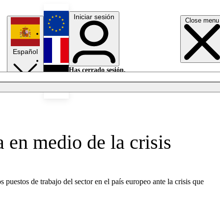
Iniciar sesión
Close menu
English
Español
Français
Has cerrado sesión.
Iniciar sesión
Modo oscuro
Deutsch
a en medio de la crisis
 puestos de trabajo del sector en el país europeo ante la crisis que