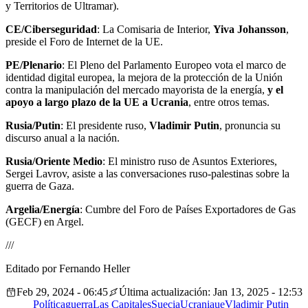
y Territorios de Ultramar).
CE/Ciberseguridad
: La Comisaria de Interior,
Yiva Johansson
,
preside el Foro de Internet de la UE.
PE/Plenario
: El Pleno del Parlamento Europeo vota el marco de
identidad digital europea, la mejora de la protección de la Unión
contra la manipulación del mercado mayorista de la energía,
y el
apoyo a largo plazo de la UE a Ucrania
, entre otros temas.
Rusia/Putin
: El presidente ruso,
Vladimir Putin
, pronuncia su
discurso anual a la nación.
Rusia/Oriente Medio
: El ministro ruso de Asuntos Exteriores,
Sergei Lavrov, asiste a las conversaciones ruso-palestinas sobre la
guerra de Gaza.
Argelia/Energía
: Cumbre del Foro de Países Exportadores de Gas
(GECF) en Argel.
///
Editado por Fernando Heller
Feb 29, 2024 - 06:45
Última actualización: Jan 13, 2025 - 12:53
Política
guerra
Las Capitales
Suecia
Ucrania
ue
Vladimir Putin