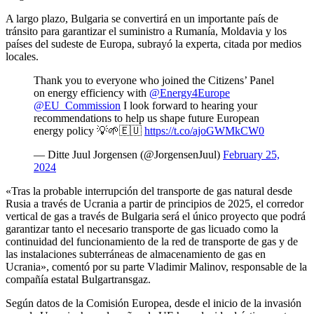
A largo plazo, Bulgaria se convertirá en un importante país de
tránsito para garantizar el suministro a Rumanía, Moldavia y los
países del sudeste de Europa, subrayó la experta, citada por medios
locales.
Thank you to everyone who joined the Citizens’ Panel
on energy efficiency with
@Energy4Europe
@EU_Commission
I look forward to hearing your
recommendations to help us shape future European
energy policy 💡🌱🇪🇺
https://t.co/ajoGWMkCW0
— Ditte Juul Jorgensen (@JorgensenJuul)
February 25,
2024
«Tras la probable interrupción del transporte de gas natural desde
Rusia a través de Ucrania a partir de principios de 2025, el corredor
vertical de gas a través de Bulgaria será el único proyecto que podrá
garantizar tanto el necesario transporte de gas licuado como la
continuidad del funcionamiento de la red de transporte de gas y de
las instalaciones subterráneas de almacenamiento de gas en
Ucrania», comentó por su parte Vladimir Malinov, responsable de la
compañía estatal Bulgartransgaz.
Según datos de la Comisión Europea, desde el inicio de la invasión