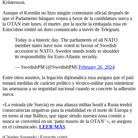
Kristersson.
Aunque el Kremlin no hizo ningún comentario oficial después de
que el Parlamento húngaro votara a favor de la candidatura sueca a
la OTAN este lunes, el martes por la noche la embajada rusa en
Estocolmo emitió un duro comunicado a través de Telegram.
Today is a historic day. The parliaments of all NATO
member states have now voted in favour of Swedish
accession to NATO. Sweden stands ready to shoulder
its responsibility for Euro-Atlantic security.
— SwedishPM (@SwedishPM)
February 26, 2024
Entre otros asuntos, la legación diplomática rusa asegura que el país
tomará medidas de carácter político y técnico-militar para minimizar
las amenazas a su seguridad nacional cuando se concrete la adhesión
sueca.
«La entrada (de Suecia) en una alianza militar hostil a Rusia tendrá
consecuencias negativas para la estabilidad en el norte de Europa y
en torno al mar Báltico, que sigue siendo nuestra zona común y
nunca se convertirá en un ‘patio trasero de la OTAN’ «, se asegura
en el comunicado.
LEER MÁS
(Charles Szumski | Euractiv.com)