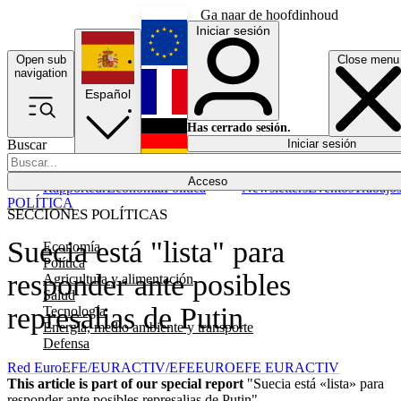
Ga naar de hoofdinhoud
Iniciar sesión
Open sub
Close menu
English
navigation
Español
Français
Has cerrado sesión.
Buscar
Iniciar sesión
Modo oscuro
Deutsch
Acceso
Rapporteur
Economía
Política
Newsletters
Eventos
Trabajo
POLÍTICA
SECCIONES POLÍTICAS
Suecia está "lista" para
Economía
Política
responder ante posibles
Agricultura y alimentación
Salud
represalias de Putin
Tecnología
Energía, medio ambiente y transporte
Defensa
Red EuroEFE/EURACTIV/EFE
EUROEFE EURACTIV
This article is part of our special report
"Suecia está «lista» para
responder ante posibles represalias de Putin"