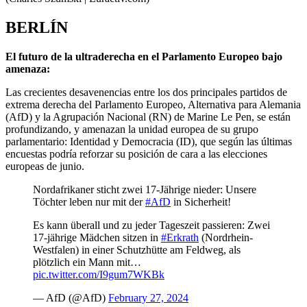
BERLÍN
El futuro de la ultraderecha en el Parlamento Europeo bajo
amenaza:
Las crecientes desavenencias entre los dos principales partidos de
extrema derecha del Parlamento Europeo, Alternativa para Alemania
(AfD) y la Agrupación Nacional (RN) de Marine Le Pen, se están
profundizando, y amenazan la unidad europea de su grupo
parlamentario: Identidad y Democracia (ID), que según las últimas
encuestas podría reforzar su posición de cara a las elecciones
europeas de junio.
Nordafrikaner sticht zwei 17-Jährige nieder: Unsere
Töchter leben nur mit der
#AfD
in Sicherheit!
Es kann überall und zu jeder Tageszeit passieren: Zwei
17-jährige Mädchen sitzen in
#Erkrath
(Nordrhein-
Westfalen) in einer Schutzhütte am Feldweg, als
plötzlich ein Mann mit…
pic.twitter.com/I9gum7WKBk
— AfD (@AfD)
February 27, 2024