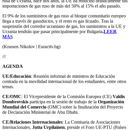
rusa de Ucrania, hace dos años, la UE ha reducido drásticamente sus
importaciones de gas ruso de más del 50% al 15% el año pasado.
El 9% de los suministros de gas ruso al bloque comunitario europeo
llega a través de gasoductos, y el resto es gas licuado. Tras la
suspensión del corredor ucraniano de gas, los suministros a la UE y
Ucrania tendrán que pasar principalmente por Bulgaria
.
LEER
MÁS
(Krassen Nikolov | Euractiv.bg)
///
AGENDA
UE/Educación
: Reunión informal de ministros de Educación
centrada en la movilidad internacional de los estudiantes, entre otros
temas.
CE/OMC
: El Vicepresidente de la Comisión Europea (CE)
Valdis
Dombrovskis
participa en la sesión de trabajo de la
Organización
Mundial del Comercio
(OMC) sobre la finalización del Proyecto
de Declaración Ministerial de Abu Dhabi.
CE/Relaciones Internacionales
: La Comisaria de Asociaciones
Internacionales,
Jutta Urpilainen
, preside el Foro UE-PTU (Países