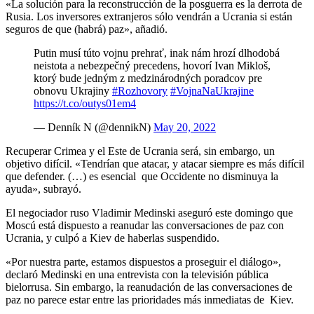
«La solución para la reconstrucción de la posguerra es la derrota de
Rusia. Los inversores extranjeros sólo vendrán a Ucrania si están
seguros de que (habrá) paz», añadió.
Putin musí túto vojnu prehrať, inak nám hrozí dlhodobá
neistota a nebezpečný precedens, hovorí Ivan Mikloš,
ktorý bude jedným z medzinárodných poradcov pre
obnovu Ukrajiny
#Rozhovory
#VojnaNaUkrajine
https://t.co/outys01em4
— Denník N (@dennikN)
May 20, 2022
Recuperar Crimea y el Este de Ucrania será, sin embargo, un
objetivo difícil. «Tendrían que atacar, y atacar siempre es más difícil
que defender. (…) es esencial que Occidente no disminuya la
ayuda», subrayó.
El negociador ruso Vladimir Medinski aseguró este domingo que
Moscú está dispuesto a reanudar las conversaciones de paz con
Ucrania, y culpó a Kiev de haberlas suspendido.
«Por nuestra parte, estamos dispuestos a proseguir el diálogo»,
declaró Medinski en una entrevista con la televisión pública
bielorrusa. Sin embargo, la reanudación de las conversaciones de
paz no parece estar entre las prioridades más inmediatas de Kiev.