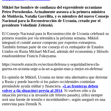
Mikloš fue hombre de confianza del expresidente ucraniano
Petro Poroshenko. Actualmente asesora a la primera ministra
de Moldavia, Natalia Gavrilita, y es miembro del nuevo Consejo
Nacional para la Reconstrucción de Ucrania, creado por el
presidente Volodimir Zelenski.
El Consejo Nacional para la Reconstrucción de Ucrania celebrará su
primera reunión por vía telemática la próxima semana. Mikloš
integrará el comité asesor compesto por expertos extranjeros.
También forman parte de ese consejo el ex embajador de Estados
Unidos en Rusia Michael McFaul, además del economista y filósofo
estadounidense Francis Fukuyama.
https://euroefe.euractiv.es/section/defensa-y-seguridad/news/la-
guerra-en-ucrania-urge-a-la-ue-a-gastar-mas-y-mejor-en-defensa/
En opinión de Mikloš, Ucrania no tiene otra alternativa que derrotar
a Rusia y puede hacerlo si los países occidentales continúan
prestándole ayuda militar y financiera.
«Las fronteras deben
volver a (la situación) previa al 2014
. Si vuelven sólo a (la
situación previa) a la invasión (de febrero pasado), (ello) siempre
será una fuente de tensión e incertidumbre», según aseguró en una
entrevista para Denník N.