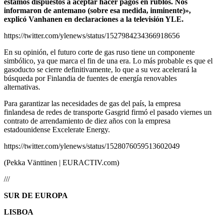
estamos dispuestos a aceptar hacer pagos en rublos. Nos
informaron de antemano (sobre esa medida, inminente)»,
explicó Vanhanen en declaraciones a la televisión YLE.
https://twitter.com/ylenews/status/1527984234366918656
En su opinión, el futuro corte de gas ruso tiene un componente
simbólico, ya que marca el fin de una era. Lo más probable es que el
gasoducto se cierre definitivamente, lo que a su vez acelerará la
búsqueda por Finlandia de fuentes de energía renovables
alternativas.
Para garantizar las necesidades de gas del país, la empresa
finlandesa de redes de transporte Gasgrid firmó el pasado viernes un
contrato de arrendamiento de diez años con la empresa
estadounidense Excelerate Energy.
https://twitter.com/ylenews/status/1528076059513602049
(Pekka Vänttinen | EURACTIV.com)
///
SUR DE EUROPA
LISBOA