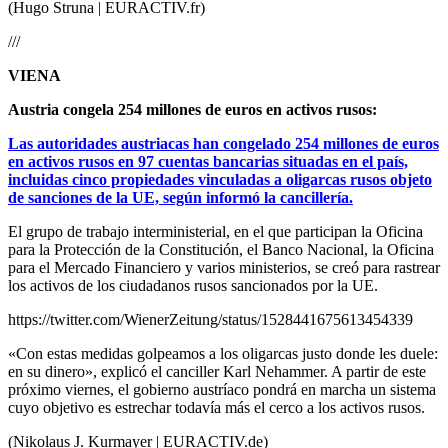
(Hugo Struna | EURACTIV.fr)
///
VIENA
Austria congela 254 millones de euros en activos rusos:
Las autoridades austriacas han congelado 254 millones de euros
en activos rusos en 97 cuentas bancarias situadas en el país,
incluidas cinco propiedades vinculadas a oligarcas rusos objeto
de sanciones de la UE, según informó la cancillería.
El grupo de trabajo interministerial, en el que participan la Oficina
para la Protección de la Constitución, el Banco Nacional, la Oficina
para el Mercado Financiero y varios ministerios, se creó para rastrear
los activos de los ciudadanos rusos sancionados por la UE.
https://twitter.com/WienerZeitung/status/1528441675613454339
«Con estas medidas golpeamos a los oligarcas justo donde les duele:
en su dinero», explicó el canciller Karl Nehammer. A partir de este
próximo viernes, el gobierno austríaco pondrá en marcha un sistema
cuyo objetivo es estrechar todavía más el cerco a los activos rusos.
(Nikolaus J. Kurmayer | EURACTIV.de)