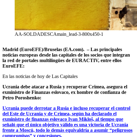
AA-SOLDADESCAmain_lead-3-800x450-1
Madrid (EuroEFE)/Bruselas (EA.com). – Las principales
noticias europeas desde las capitales de los socios que integran
la red de portales multilingües de EURACTIV, entre ellos
EuroEFE:
En las noticias de hoy de Las Capitales
Ucrania debe atacar a Rusia y recuperar Crimea, asegura el
exministro de Finanzas eslovaco, ex hombre de confianza de
Petro Poroshenko:
Ucrania puede derrotar a Rusia e incluso recuperar el control
del Este de Ucrania y de Crimea, según ha declarado el
exministro de finanzas eslovaco Ivan Mikloš, al tiempo que
señaló que el único objetivo válido es una victoria de Ucrania
frente a Moscú, todo lo demás equivaldría a asumir “peligrosos
compromisos” y concesiones.