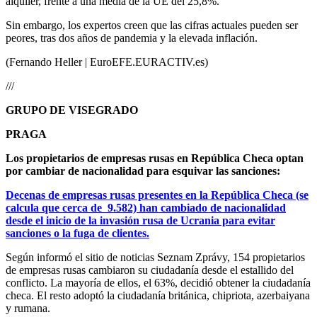
alquiler, frente a una media de la UE del 25,8%.
Sin embargo, los expertos creen que las cifras actuales pueden ser
peores, tras dos años de pandemia y la elevada inflación.
(Fernando Heller | EuroEFE.EURACTIV.es)
///
GRUPO DE VISEGRADO
PRAGA
Los propietarios de empresas rusas en República Checa optan
por cambiar de nacionalidad para esquivar las sanciones:
Decenas de empresas rusas presentes en la República Checa (se
calcula que cerca de 9.582) han cambiado de nacionalidad
desde el inicio de la invasión rusa de Ucrania para evitar
sanciones o la fuga de clientes.
Según informó el sitio de noticias Seznam Zprávy, 154 propietarios
de empresas rusas cambiaron su ciudadanía desde el estallido del
conflicto. La mayoría de ellos, el 63%, decidió obtener la ciudadanía
checa. El resto adoptó la ciudadanía británica, chipriota, azerbaiyana
y rumana.