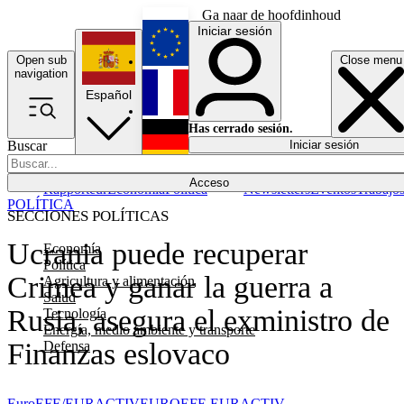
Ga naar de hoofdinhoud
Iniciar sesión
Open sub
Close menu
English
navigation
Español
Français
Has cerrado sesión.
Buscar
Iniciar sesión
Modo oscuro
Deutsch
Acceso
Rapporteur
Economía
Política
Newsletters
Eventos
Trabajo
POLÍTICA
SECCIONES POLÍTICAS
Ucrania puede recuperar
Economía
Política
Crimea y ganar la guerra a
Agricultura y alimentación
Salud
Rusia, asegura el exministro de
Tecnología
Energía, medio ambiente y transporte
Finanzas eslovaco
Defensa
EuroEFE/EURACTIV
EUROEFE EURACTIV