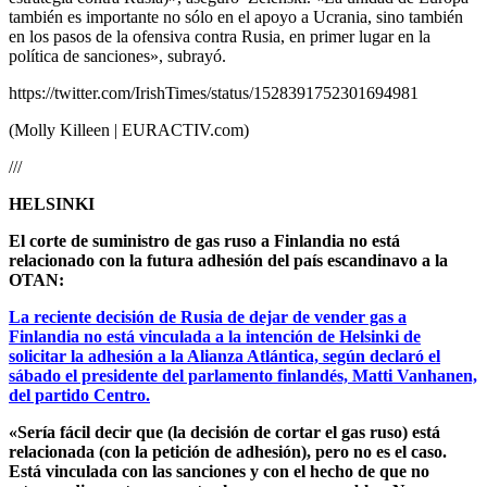
también es importante no sólo en el apoyo a Ucrania, sino también
en los pasos de la ofensiva contra Rusia, en primer lugar en la
política de sanciones», subrayó.
https://twitter.com/IrishTimes/status/1528391752301694981
(Molly Killeen | EURACTIV.com)
///
HELSINKI
El corte de suministro de gas ruso a Finlandia no está
relacionado con la futura adhesión del país escandinavo a la
OTAN:
La reciente decisión de Rusia de dejar de vender gas a
Finlandia no está vinculada a la intención de Helsinki de
solicitar la adhesión a la Alianza Atlántica, según declaró el
sábado el presidente del parlamento finlandés, Matti Vanhanen,
del partido Centro.
«Sería fácil decir que (la decisión de cortar el gas ruso) está
relacionada (con la petición de adhesión), pero no es el caso.
Está vinculada con las sanciones y con el hecho de que no