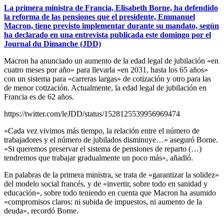
La primera ministra de Francia, Elisabeth Borne, ha defendido
la reforma de las pensiones que el presidente, Emmanuel
Macron, tiene previsto implementar durante su mandato, según
ha declarado en una entrevista publicada este domingo por el
Journal du Dimanche (JDD)
Macron ha anunciado un aumento de la edad legal de jubilación «en
cuatro meses por año» para llevarla «en 2031, hasta los 65 años»
con un sistema para «carreras largas» de cotización y otro para las
de menor cotización. Actualmente, la edad legal de jubilación en
Francia es de 62 años.
https://twitter.com/leJDD/status/1528125539956969474
«Cada vez vivimos más tiempo, la relación entre el número de
trabajadores y el número de jubilados disminuye…» aseguró Borne.
«Si queremos preservar el sistema de pensiones de reparto (…)
tendremos que trabajar gradualmente un poco más», añadió.
En palabras de la primera ministra, se trata de «garantizar la solidez»
del modelo social francés, y de «invertir, sobre todo en sanidad y
educación», sobre todo teniendo en cuenta que Macron ha asumido
«compromisos claros: ni subida de impuestos, ni aumento de la
deuda», recordó Borne.