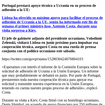
Portugal prestará apoyo técnico a Ucrania en su proceso de
adhesión a la UE:
Lisboa ha ofrecido su máximo apoyo para facilitar el proceso de
adhesión de Ucrania a la UE, según ha informado este fin de
semana el primer ministro luso, António Costa, durante una
visita sorpresa a Kiev.
El jefe de gabinete adjunto del presidente ucraniano, Volodimir
Zelenski, visitará Lisboa en junio próximo para impulsar esa
cooperación técnica, aseguró Costa en una rueda de prensa
conjunta con el político ucraniano este sábado.
https://twitter.com/govpt/status/1528030424076804103
«Esperamos con interés el informe de la Comisión Europea sobre la
solicitud de adhesión de Ucrania a la Unión Europea. Un informe
que muy probablemente se debatirá en junio. Por parte de Portugal,
prestaremos toda nuestra cooperación técnica para apoyar esa
solicitud y transmitir nuestra experiencia en la Unión Europea,
teniendo en cuenta nuestro propio proceso de adhesión», explicó
Costa.
Durante su visita a Kiev, Costa firmó con su homólogo ucraniano,
Denis Shmihal, un acuerdo de apoyo financiero por 250 millones de