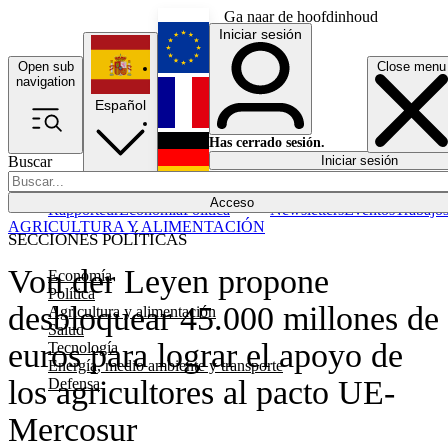
Ga naar de hoofdinhoud
Iniciar sesión
Open sub
Close menu
English
navigation
Español
Français
Has cerrado sesión.
Buscar
Iniciar sesión
Modo oscuro
Deutsch
Acceso
Rapporteur
Economía
Política
Newsletters
Eventos
Trabajo
AGRICULTURA Y ALIMENTACIÓN
SECCIONES POLÍTICAS
Von der Leyen propone
Economía
Política
desbloquear 45.000 millones de
Agricultura y alimentación
Salud
euros para lograr el apoyo de
Tecnología
Energía, medio ambiente y transporte
los agricultores al pacto UE-
Defensa
Mercosur