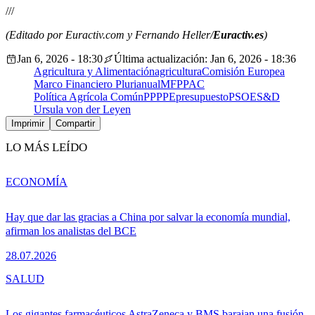
///
(Editado por Euractiv.com y Fernando Heller/
Euractiv.es
)
Jan 6, 2026 - 18:30
Última actualización: Jan 6, 2026 - 18:36
Agricultura y Alimentación
agricultura
Comisión Europea
Marco Financiero Plurianual
MFP
PAC
Política Agrícola Común
PP
PPE
presupuesto
PSOE
S&D
Ursula von der Leyen
Imprimir
Compartir
LO MÁS LEÍDO
ECONOMÍA
Hay que dar las gracias a China por salvar la economía mundial,
afirman los analistas del BCE
28.07.2026
SALUD
Los gigantes farmacéuticos AstraZeneca y BMS barajan una fusión