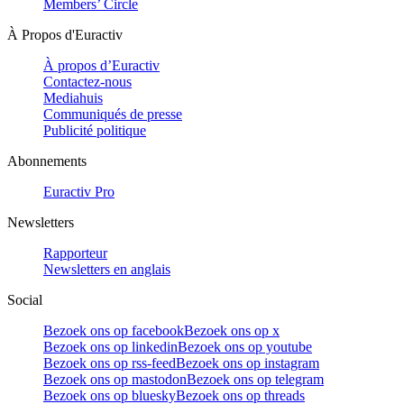
Members’ Circle
À Propos d'Euractiv
À propos d’Euractiv
Contactez-nous
Mediahuis
Communiqués de presse
Publicité politique
Abonnements
Euractiv Pro
Newsletters
Rapporteur
Newsletters en anglais
Social
Bezoek ons op facebook
Bezoek ons op x
Bezoek ons op linkedin
Bezoek ons op youtube
Bezoek ons op rss-feed
Bezoek ons op instagram
Bezoek ons op mastodon
Bezoek ons op telegram
Bezoek ons op bluesky
Bezoek ons op threads