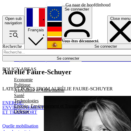
Ga naar de hoofdinhoud
Se connecter
Open sub
Close menu
English
navigation
Français
Deutsch
Vous êtes déconnecté.
Recherche
Se connecter
Español
Lumières éteintes
Se connecter
Rapporteur
Politique
Économie
Newsletters
Evénements
Em
POLICY AREAS
Aurélie Faure-Schuyer
Economie
Politique
LATEST POSTS FROM AURÉLIE FAURE-SCHUYER
Agriculture et Alimentation
Santé
Technologies
ENERGIE,
Energie, Environnement et Transport
ENVIRONNEMENT
Défense
ET TRANSPORT
Quelle mobilisation