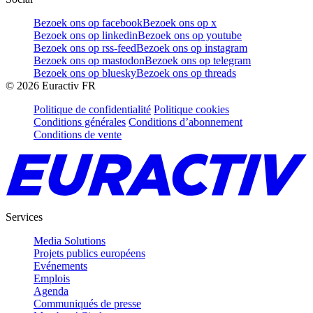
Bezoek ons op facebook
Bezoek ons op x
Bezoek ons op linkedin
Bezoek ons op youtube
Bezoek ons op rss-feed
Bezoek ons op instagram
Bezoek ons op mastodon
Bezoek ons op telegram
Bezoek ons op bluesky
Bezoek ons op threads
©
2026
Euractiv FR
Politique de confidentialité
Politique cookies
Conditions générales
Conditions d’abonnement
Conditions de vente
Services
Media Solutions
Projets publics européens
Evénements
Emplois
Agenda
Communiqués de presse