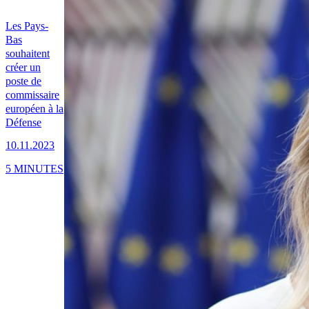
Les Pays-
Bas
souhaitent
créer un
poste de
commissaire
européen à la
Défense
10.11.2023
5 MINUTES