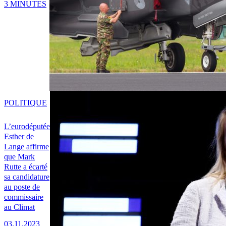
3 MINUTES
POLITIQUE
L’eurodéputée
Esther de
Lange affirme
que Mark
Rutte a écarté
sa candidature
au poste de
commissaire
au Climat
03.11.2023