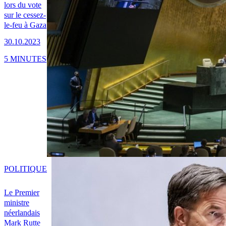
lors du vote
sur le cessez-
le-feu à Gaza
30.10.2023
5 MINUTES
POLITIQUE
Le Premier
ministre
néerlandais
Mark Rutte