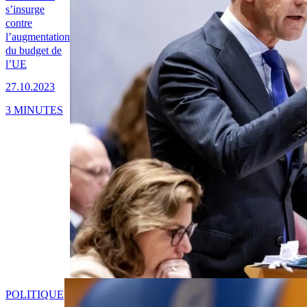
s’insurge
contre
l’augmentation
du budget de
l’UE
27.10.2023
3 MINUTES
POLITIQUE