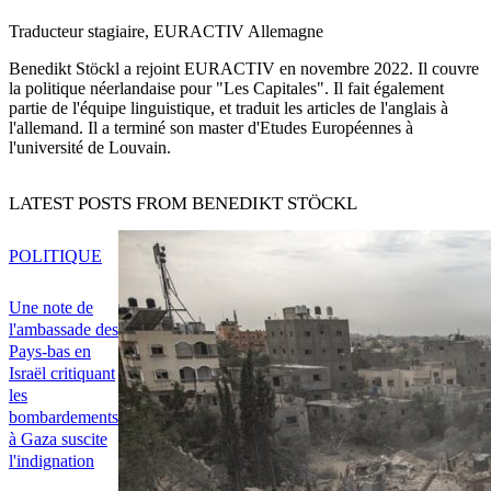
Traducteur stagiaire, EURACTIV Allemagne
Benedikt Stöckl a rejoint EURACTIV en novembre 2022. Il couvre
la politique néerlandaise pour "Les Capitales". Il fait également
partie de l'équipe linguistique, et traduit les articles de l'anglais à
l'allemand. Il a terminé son master d'Etudes Européennes à
l'université de Louvain.
LATEST POSTS FROM BENEDIKT STÖCKL
POLITIQUE
Une note de
l'ambassade des
Pays-bas en
Israël critiquant
les
bombardements
à Gaza suscite
l'indignation