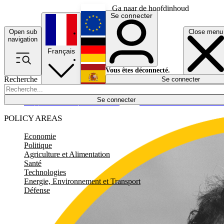
Ga naar de hoofdinhoud
Se connecter
Open sub
Close menu
English
navigation
Français
Deutsch
Vous êtes déconnecté.
Recherche
Se connecter
Español
Lumières éteintes
Se connecter
Rapporteur
Politique
Économie
Newsletters
Evénements
Em
POLICY AREAS
Economie
Politique
Agriculture et Alimentation
Santé
Technologies
Energie, Environnement et Transport
Défense