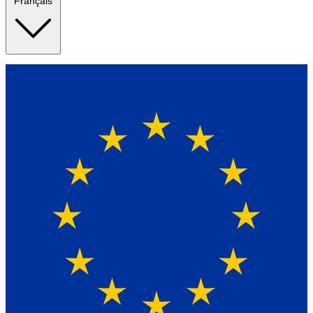
Français