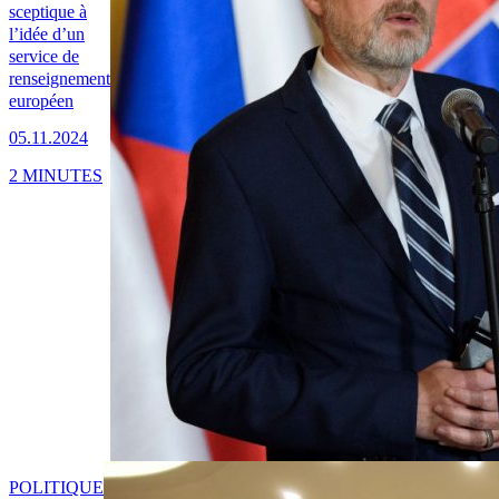
sceptique à
l’idée d’un
service de
renseignement
européen
05.11.2024
2 MINUTES
POLITIQUE