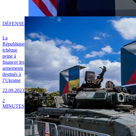
DÉFENSE
La
République
tchèque
peine à
financer les
armements
destinés à
l’Ukraine
22.09.2023
2
MINUTES