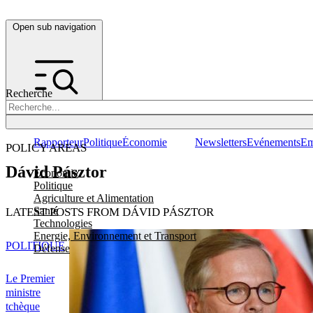
Open sub navigation
Recherche
Rapporteur
Politique
Économie
Newsletters
Evénements
Em
POLICY AREAS
Dávid Pásztor
Economie
Politique
Agriculture et Alimentation
Santé
LATEST POSTS FROM DÁVID PÁSZTOR
Technologies
Energie, Environnement et Transport
POLITIQUE
Défense
Le Premier
ministre
tchèque