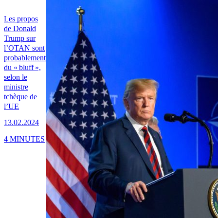
Les propos
de Donald
Trump sur
l’OTAN sont
probablement
du « bluff »,
selon le
ministre
tchèque de
l’UE
13.02.2024
4 MINUTES