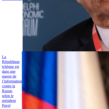
La
République
tchèque est
dans une
guerre de
l’information
contre la
Russie,
selon le
président
Pavel