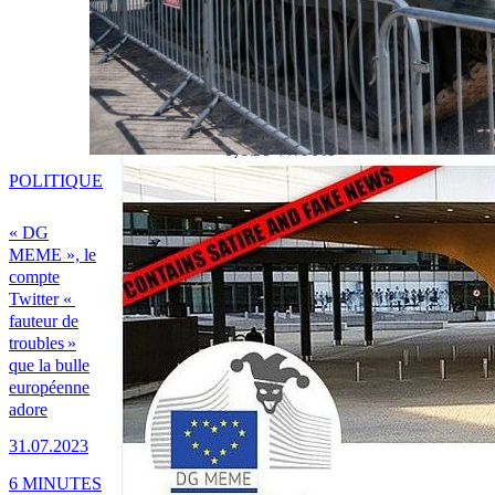
POLITIQUE
« DG
MEME », le
compte
Twitter «
fauteur de
troubles »
que la bulle
européenne
adore
31.07.2023
6 MINUTES