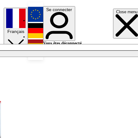
Se connecter
Close menu
English
Français
Deutsch
Vous êtes déconnecté.
Se connecter
Español
Lumières éteintes