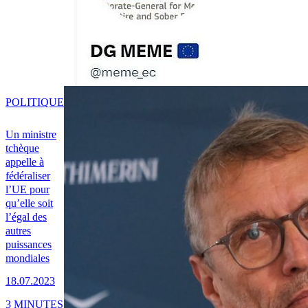
POLITIQUE
Un ministre
tchèque
appelle à
fédéraliser
l’UE pour
qu’elle soit
l’égal des
autres
puissances
mondiales
18.07.2023
3 MINUTES