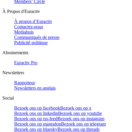
Members’ Circle
À Propos d'Euractiv
À propos d’Euractiv
Contactez-nous
Mediahuis
Communiqués de presse
Publicité politique
Abonnements
Euractiv Pro
Newsletters
Rapporteur
Newsletters en anglais
Social
Bezoek ons op facebook
Bezoek ons op x
Bezoek ons op linkedin
Bezoek ons op youtube
Bezoek ons op rss-feed
Bezoek ons op instagram
Bezoek ons op mastodon
Bezoek ons op telegram
Bezoek ons op bluesky
Bezoek ons op threads