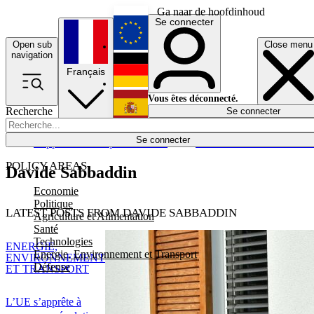
Ga naar de hoofdinhoud
Se connecter
Open sub
Close menu
English
navigation
Français
Deutsch
Vous êtes déconnecté.
Recherche
Se connecter
Español
Lumières éteintes
Se connecter
Rapporteur
Politique
Économie
Newsletters
Evénements
Em
POLICY AREAS
Davide Sabbaddin
Economie
Politique
LATEST POSTS FROM DAVIDE SABBADDIN
Agriculture et Alimentation
Santé
Technologies
ENERGIE,
Energie, Environnement et Transport
ENVIRONNEMENT
Défense
ET TRANSPORT
L’UE s’apprête à