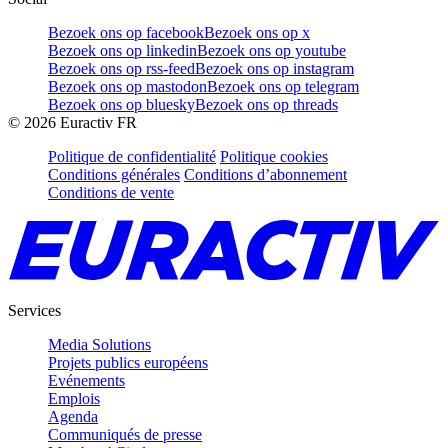
Bezoek ons op facebook
Bezoek ons op x
Bezoek ons op linkedin
Bezoek ons op youtube
Bezoek ons op rss-feed
Bezoek ons op instagram
Bezoek ons op mastodon
Bezoek ons op telegram
Bezoek ons op bluesky
Bezoek ons op threads
©
2026
Euractiv FR
Politique de confidentialité
Politique cookies
Conditions générales
Conditions d’abonnement
Conditions de vente
Services
Media Solutions
Projets publics européens
Evénements
Emplois
Agenda
Communiqués de presse