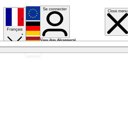
Se connecter
Close menu
English
Français
Deutsch
Vous êtes déconnecté.
Se connecter
Español
Lumières éteintes