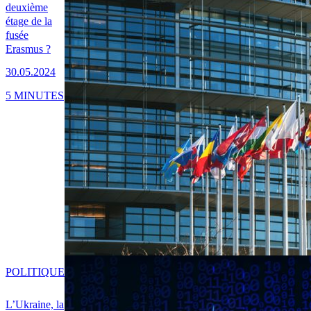
deuxième
étage de la
fusée
Erasmus ?
30.05.2024
5 MINUTES
POLITIQUE
L’Ukraine, la