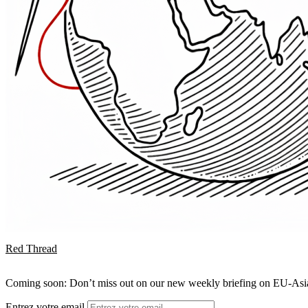
Red Thread
Coming soon: Don’t miss out on our new weekly briefing on EU-Asia 
Entrez votre email