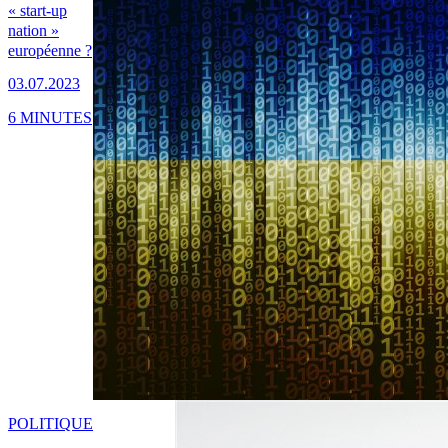
« start-up
nation »
européenne ?
03.07.2023
6 MINUTES
POLITIQUE