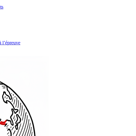
ts
à l’épreuve