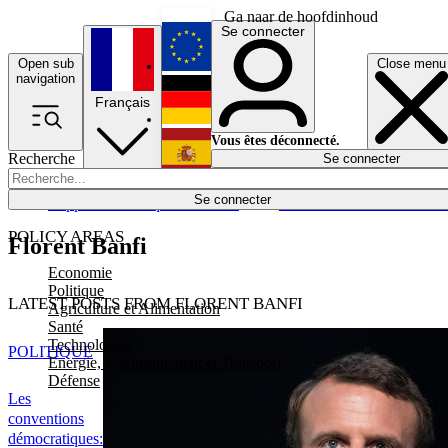
Ga naar de hoofdinhoud
Se connecter
Open sub
Close menu
English
navigation
Français
Deutsch
Vous êtes déconnecté.
Recherche
Se connecter
Español
Lumières éteintes
Se connecter
Rapporteur
Politique
Économie
Newsletters
Evénements
Em
POLICY AREAS
Florent Banfi
Economie
Politique
LATEST POSTS FROM FLORENT BANFI
Agriculture et Alimentation
Santé
Technologies
POLITIQUE
Energie, Environnement et Transport
Défense
Les
conventions
démocratiques: