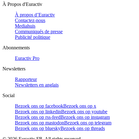
À Propos d'Euractiv
À propos d’Euractiv
Contactez-nous
Mediahuis
Communiqués de presse
Publicité politique
Abonnements
Euractiv Pro
Newsletters
Rapporteur
Newsletters en anglais
Social
Bezoek ons op facebook
Bezoek ons op x
Bezoek ons op linkedin
Bezoek ons op youtube
Bezoek ons op rss-feed
Bezoek ons op instagram
Bezoek ons op mastodon
Bezoek ons op telegram
Bezoek ons op bluesky
Bezoek ons op threads
©
2026
Euractiv FR. All rights reserved.