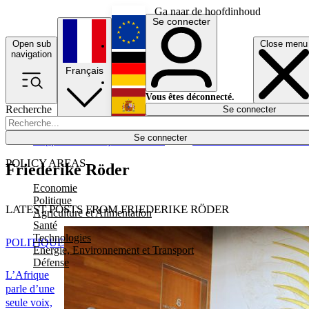
Ga naar de hoofdinhoud
Se connecter
Open sub
Close menu
English
navigation
Français
Deutsch
Vous êtes déconnecté.
Recherche
Se connecter
Español
Lumières éteintes
Se connecter
Rapporteur
Politique
Économie
Newsletters
Evénements
Em
POLICY AREAS
Friederike Röder
Economie
Politique
LATEST POSTS FROM FRIEDERIKE RÖDER
Agriculture et Alimentation
Santé
Technologies
POLITIQUE
Energie, Environnement et Transport
Défense
L’Afrique
parle d’une
seule voix,