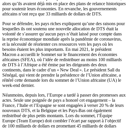
alors qu’ils avaient déjà mis en place des plans de relance historiques
pour soutenir leurs économies. En revanche, les gouvernements
africains n’ont reçu que 33 milliards de dollars de DTS.
Pour se défendre, les pays riches expliquent qu’une des raisons pour
lesquelles ils ont soutenu une nouvelle allocation de DTS était la
volonté de s’assurer qu’aucun pays n’était laissé pour compte dans
la reprise économique mondiale après la pandémie de coronavirus,
et la nécessité de réorienter ces ressources vers les pays où les
besoins étaient les plus importants. En mai 2021, le président
Macron a accueilli le Sommet sur le financement des économies
africaines (SFEA), où l’idée de redistribuer au moins 100 milliards
de DTS à l’Afrique a été émise par les dirigeants des deux
continents, dans le cadre d’un « New Deal ». Le président Sall du
Sénégal, qui vient de prendre la présidence de l’Union africaine, a
réitéré cette demande lors du sommet de l’Union africaine (UA) le
week-end dernier.
Néanmoins, depuis lors, l’Europe a tardé à passer des promesses aux
actes. Seule une poignée de pays a honoré cet engagement – la
France, l’Italie et l’Espagne se sont engagées à verser 20 % de leurs
nouveaux DTS, et la Belgique et les Pays-Bas ont également
redistribué de plus petits montants. Lors du sommet, l’Équipe
Europe (Team Europe) doit combler l’écart par rapport à l’objectif
de 100 milliards de dollars en promettant 45 milliards de dollars