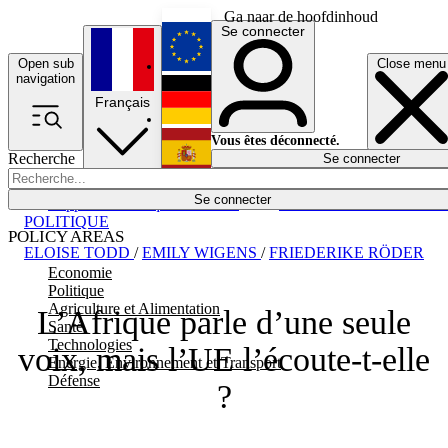
Ga naar de hoofdinhoud
Se connecter
Open sub
Close menu
English
navigation
Français
Deutsch
Vous êtes déconnecté.
Recherche
Se connecter
Español
Lumières éteintes
Se connecter
Rapporteur
Politique
Économie
Newsletters
Evénements
Em
POLITIQUE
POLICY AREAS
ELOISE TODD
/
EMILY WIGENS
/
FRIEDERIKE RÖDER
Economie
Politique
Agriculture et Alimentation
L’Afrique parle d’une seule
Santé
Technologies
voix, mais l’UE l’écoute-t-elle
Energie, Environnement et Transport
Défense
?