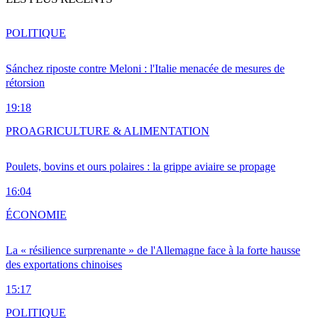
POLITIQUE
Sánchez riposte contre Meloni : l'Italie menacée de mesures de
rétorsion
19:18
PRO
AGRICULTURE & ALIMENTATION
Poulets, bovins et ours polaires : la grippe aviaire se propage
16:04
ÉCONOMIE
La « résilience surprenante » de l'Allemagne face à la forte hausse
des exportations chinoises
15:17
POLITIQUE