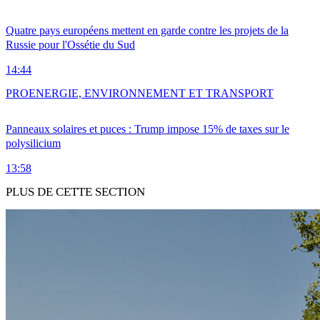
Quatre pays européens mettent en garde contre les projets de la
Russie pour l'Ossétie du Sud
14:44
PRO
ENERGIE, ENVIRONNEMENT ET TRANSPORT
Panneaux solaires et puces : Trump impose 15% de taxes sur le
polysilicium
13:58
PLUS DE CETTE SECTION