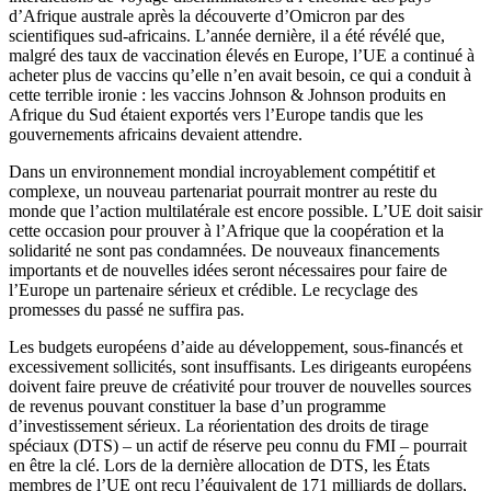
d’Afrique australe après la découverte d’Omicron par des
scientifiques sud-africains. L’année dernière, il a été révélé que,
malgré des taux de vaccination élevés en Europe, l’UE a continué à
acheter plus de vaccins qu’elle n’en avait besoin, ce qui a conduit à
cette terrible ironie : les vaccins Johnson & Johnson produits en
Afrique du Sud étaient exportés vers l’Europe tandis que les
gouvernements africains devaient attendre.
Dans un environnement mondial incroyablement compétitif et
complexe, un nouveau partenariat pourrait montrer au reste du
monde que l’action multilatérale est encore possible. L’UE doit saisir
cette occasion pour prouver à l’Afrique que la coopération et la
solidarité ne sont pas condamnées. De nouveaux financements
importants et de nouvelles idées seront nécessaires pour faire de
l’Europe un partenaire sérieux et crédible. Le recyclage des
promesses du passé ne suffira pas.
Les budgets européens d’aide au développement, sous-financés et
excessivement sollicités, sont insuffisants. Les dirigeants européens
doivent faire preuve de créativité pour trouver de nouvelles sources
de revenus pouvant constituer la base d’un programme
d’investissement sérieux. La réorientation des droits de tirage
spéciaux (DTS) – un actif de réserve peu connu du FMI – pourrait
en être la clé. Lors de la dernière allocation de DTS, les États
membres de l’UE ont reçu l’équivalent de 171 milliards de dollars,