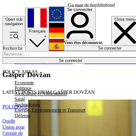
Ga naar de hoofdinhoud
Se connecter
Open sub
Close menu
English
navigation
Français
Deutsch
Vous êtes déconnecté.
Recherche
Se connecter
Español
Lumières éteintes
Se connecter
Rapporteur
Politique
Économie
Newsletters
Evénements
Em
POLICY AREAS
Gašper Dovžan
Economie
Politique
LATEST POSTS FROM GAŠPER DOVŽAN
Agriculture et Alimentation
Santé
Technologies
POLITIQUE
Energie, Environnement et Transport
Défense
Quelle
Union pour
l’avenir de