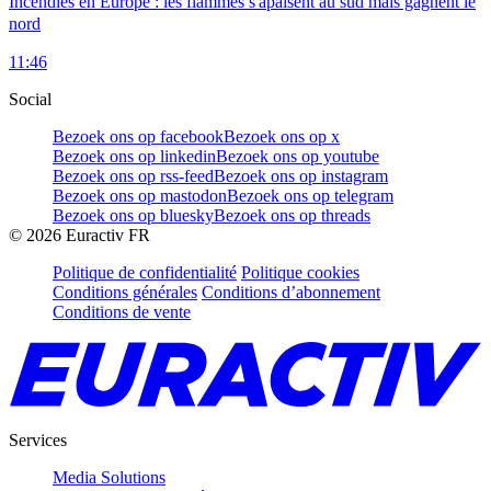
Incendies en Europe : les flammes s'apaisent au sud mais gagnent le
nord
11:46
Social
Bezoek ons op facebook
Bezoek ons op x
Bezoek ons op linkedin
Bezoek ons op youtube
Bezoek ons op rss-feed
Bezoek ons op instagram
Bezoek ons op mastodon
Bezoek ons op telegram
Bezoek ons op bluesky
Bezoek ons op threads
©
2026
Euractiv FR
Politique de confidentialité
Politique cookies
Conditions générales
Conditions d’abonnement
Conditions de vente
Services
Media Solutions