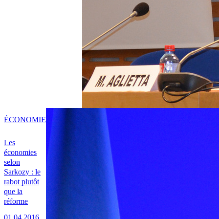
ÉCONOMIE
Les
économies
selon
Sarkozy : le
rabot plutôt
que la
réforme
01.04.2016