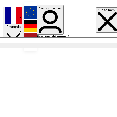
Se connecter
Close menu
English
Français
Deutsch
Vous êtes déconnecté.
Se connecter
Español
Lumières éteintes