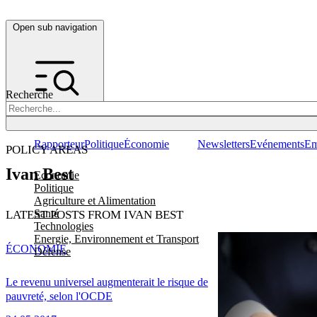
Open sub navigation
Recherche
Rapporteur
Politique
Économie
Newsletters
Evénements
Em
POLICY AREAS
Ivan Best
Economie
Politique
Agriculture et Alimentation
Santé
LATEST POSTS FROM IVAN BEST
Technologies
Energie, Environnement et Transport
ÉCONOMIE
Défense
Le revenu universel augmenterait le risque de
pauvreté, selon l'OCDE