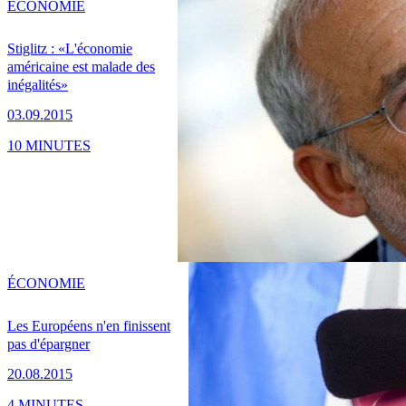
ÉCONOMIE
Stiglitz : «L'économie
américaine est malade des
inégalités»
03.09.2015
10 MINUTES
ÉCONOMIE
Les Européens n'en finissent
pas d'épargner
20.08.2015
4 MINUTES