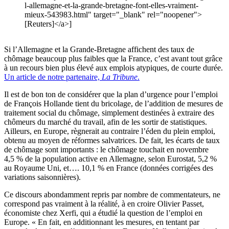
l-allemagne-et-la-grande-bretagne-font-elles-vraiment-
mieux-543983.html" target="_blank" rel="noopener">
[Reuters]</a>]
Si l’Allemagne et la Grande-Bretagne affichent des taux de
chômage beaucoup plus faibles que la France, c’est avant tout grâce
à un recours bien plus élevé aux emplois atypiques, de courte durée.
Un article de notre partenaire,
La Tribune
.
Il est de bon ton de considérer que la plan d’urgence pour l’emploi
de François Hollande tient du bricolage, de l’addition de mesures de
traitement social du chômage, simplement destinées à extraire des
chômeurs du marché du travail, afin de les sortir de statistiques.
Ailleurs, en Europe, règnerait au contraire l’éden du plein emploi,
obtenu au moyen de réformes salvatrices. De fait, les écarts de taux
de chômage sont importants : le chômage touchait en novembre
4,5 % de la population active en Allemagne, selon Eurostat, 5,2 %
au Royaume Uni, et…. 10,1 % en France (données corrigées des
variations saisonnières).
Ce discours abondamment repris par nombre de commentateurs, ne
correspond pas vraiment à la réalité, à en croire Olivier Passet,
économiste chez Xerfi, qui a étudié la question de l’emploi en
Europe. « En fait, en additionnant les mesures, en tentant par