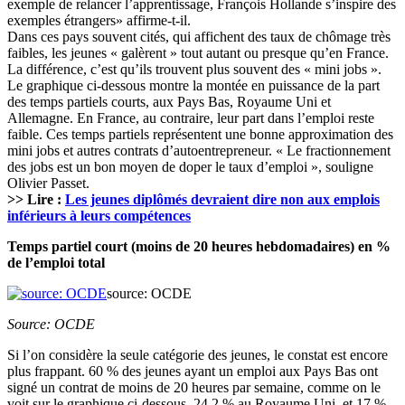
exemple de relancer l’apprentissage, François Hollande s’inspire des
exemples étrangers» affirme-t-il.
Dans ces pays souvent cités, qui affichent des taux de chômage très
faibles, les jeunes « galèrent » tout autant ou presque qu’en France.
La différence, c’est qu’ils trouvent plus souvent des « mini jobs ».
Le graphique ci-dessous montre la montée en puissance de la part
des temps partiels courts, aux Pays Bas, Royaume Uni et
Allemagne. En France, au contraire, leur part dans l’emploi reste
faible. Ces temps partiels représentent une bonne approximation des
mini jobs et autres contrats d’autoentrepreneur. « Le fractionnement
des jobs est un bon moyen de doper le taux d’emploi », souligne
Olivier Passet.
>> Lire :
Les jeunes diplômés devraient dire non aux emplois
inférieurs à leurs compétences
Temps partiel court (moins de 20 heures hebdomadaires) en %
de l’emploi total
source: OCDE
Source: OCDE
Si l’on considère la seule catégorie des jeunes, le constat est encore
plus frappant. 60 % des jeunes ayant un emploi aux Pays Bas ont
signé un contrat de moins de 20 heures par semaine, comme on le
voit sur le graphique ci-dessous. 24,2 % au Royaume Uni, et 17 %