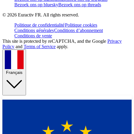
Bezoek ons op bluesky
Bezoek ons op threads
©
2026
Euractiv FR. All rights reserved.
Politique de confidentialité
Politique cookies
Conditions générales
Conditions d’abonnement
Conditions de vente
This site is protected by reCAPTCHA, and the Google
Privacy
Policy
and
Terms of Service
apply.
Français