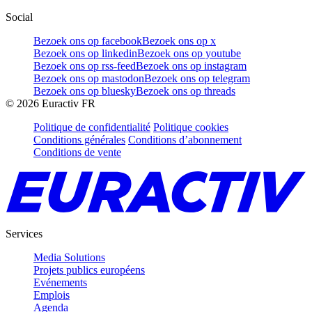
Social
Bezoek ons op facebook
Bezoek ons op x
Bezoek ons op linkedin
Bezoek ons op youtube
Bezoek ons op rss-feed
Bezoek ons op instagram
Bezoek ons op mastodon
Bezoek ons op telegram
Bezoek ons op bluesky
Bezoek ons op threads
©
2026
Euractiv FR
Politique de confidentialité
Politique cookies
Conditions générales
Conditions d’abonnement
Conditions de vente
Services
Media Solutions
Projets publics européens
Evénements
Emplois
Agenda