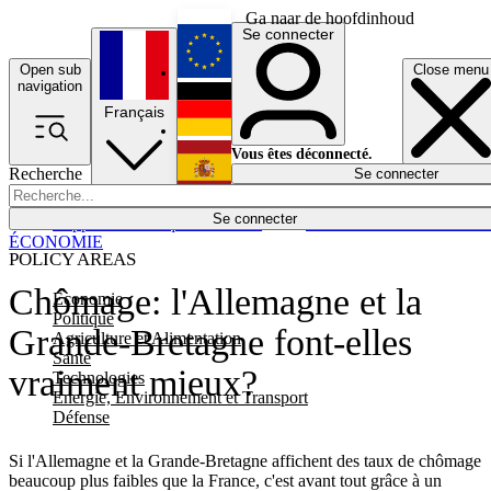
Ga naar de hoofdinhoud
Se connecter
Open sub
Close menu
English
navigation
Français
Deutsch
Vous êtes déconnecté.
Recherche
Se connecter
Español
Lumières éteintes
Se connecter
Rapporteur
Politique
Économie
Newsletters
Evénements
Em
ÉCONOMIE
POLICY AREAS
Chômage: l'Allemagne et la
Economie
Politique
Grande-Bretagne font-elles
Agriculture et Alimentation
Santé
vraiment mieux?
Technologies
Energie, Environnement et Transport
Défense
Si l'Allemagne et la Grande-Bretagne affichent des taux de chômage
beaucoup plus faibles que la France, c'est avant tout grâce à un