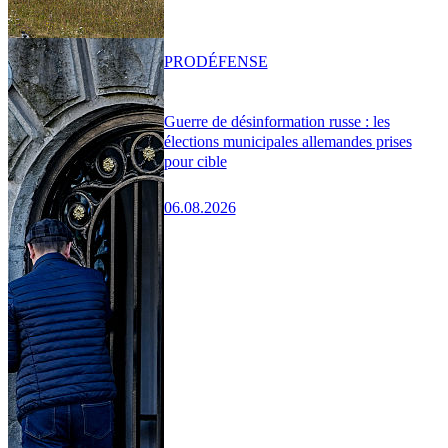
PRO
DÉFENSE
Guerre de désinformation russe : les
élections municipales allemandes prises
pour cible
06.08.2026