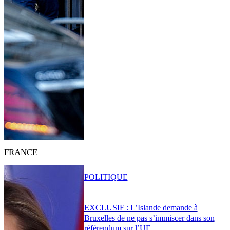
FRANCE
POLITIQUE
EXCLUSIF : L’Islande demande à
Bruxelles de ne pas s’immiscer dans son
référendum sur l’UE